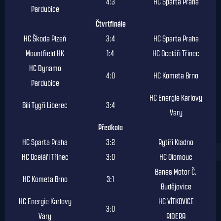
4:3
HC Sparta Praha
Pardubice
Čtvrtfinále
HC Škoda Plzeň
3:4
HC Sparta Praha
Mountfield HK
1:4
HC Oceláři Třinec
HC Dynamo
4:0
HC Kometa Brno
Pardubice
HC Energie Karlovy
Bílí Tygři Liberec
3:4
Vary
Předkolo
HC Sparta Praha
3:2
Rytíři Kladno
HC Oceláři Třinec
3:0
HC Olomouc
Banes Motor Č.
HC Kometa Brno
3:1
Budějovice
HC Energie Karlovy
HC VÍTKOVICE
3:0
Vary
RIDERA