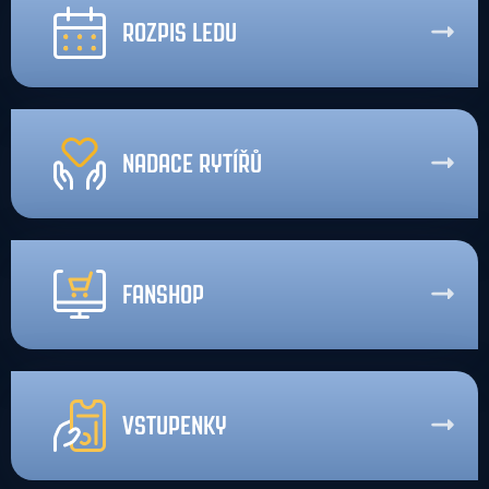
ROZPIS LEDU
NADACE RYTÍŘŮ
FANSHOP
VSTUPENKY