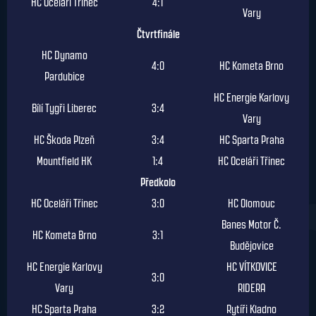
HC Oceláři Třinec
4:1
Vary
Čtvrtfinále
HC Dynamo
4:0
HC Kometa Brno
Pardubice
HC Energie Karlovy
Bílí Tygři Liberec
3:4
Vary
HC Škoda Plzeň
3:4
HC Sparta Praha
Mountfield HK
1:4
HC Oceláři Třinec
Předkolo
HC Oceláři Třinec
3:0
HC Olomouc
Banes Motor Č.
HC Kometa Brno
3:1
Budějovice
HC Energie Karlovy
HC VÍTKOVICE
3:0
Vary
RIDERA
HC Sparta Praha
3:2
Rytíři Kladno