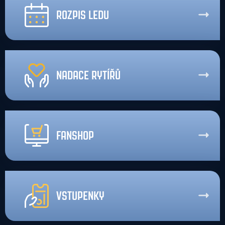
ROZPIS LEDU
NADACE RYTÍŘŮ
FANSHOP
VSTUPENKY