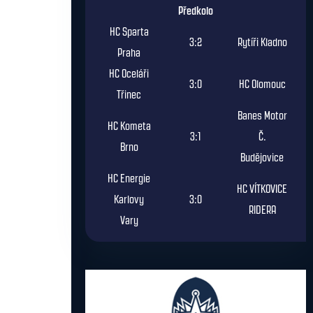
Předkolo
HC Sparta
3:2
Rytíři Kladno
Praha
HC Oceláři
3:0
HC Olomouc
Třinec
Banes Motor
HC Kometa
3:1
Č.
Brno
Budějovice
HC Energie
HC VÍTKOVICE
Karlovy
3:0
RIDERA
Vary