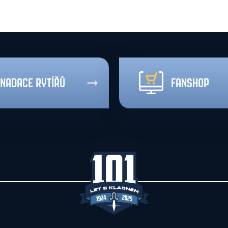
NADACE RYTÍŘŮ
FANSHOP