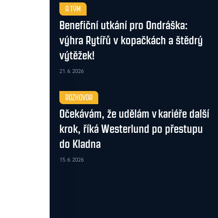
A TÝM
Benefiční utkání pro Ondráška:
výhra Rytířů v kopačkách a štědrý
výtěžek!
21. 6. 2026
ROZHOVOR
Očekávám, že udělám v kariéře další
krok, říká Westerlund po přestupu
do Kladna
15. 6. 2026