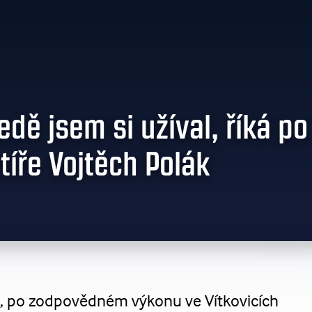
edě jsem si užíval, říká po
tíře Vojtěch Polák
ně, po zodpovědném výkonu ve Vítkovicích