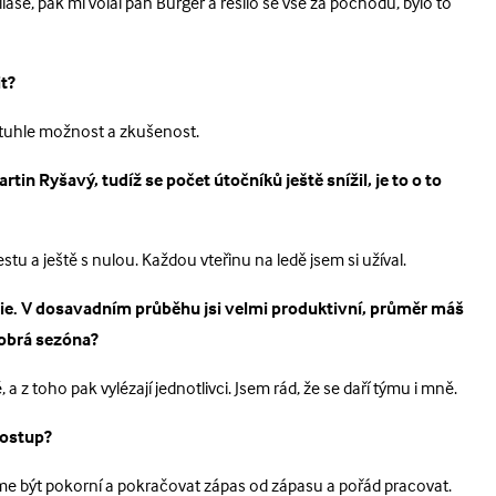
iáše, pak mi volal pan Burger a řešilo se vše za pochodu, bylo to
it?
 tuhle možnost a zkušenost.
tin Ryšavý, tudíž se počet útočníků ještě snížil, je to o to
estu a ještě s nulou. Každou vteřinu na ledě jsem si užíval.
vie. V dosavadním průběhu jsi velmi produktivní, průměr máš
dobrá sezóna?
z toho pak vylézají jednotlivci. Jsem rád, že se daří týmu i mně.
postup?
eme být pokorní a pokračovat zápas od zápasu a pořád pracovat.