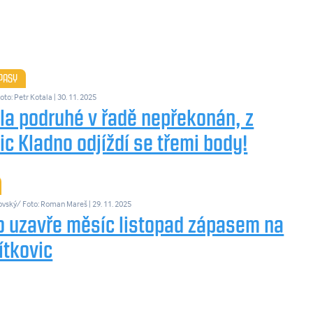
ÁPASY
oto: Petr Kotala
| 30. 11. 2025
la podruhé v řadě nepřekonán, z
ic Kladno odjíždí se třemi body!
ovský/ Foto: Roman Mareš
| 29. 11. 2025
o uzavře měsíc listopad zápasem na
ítkovic