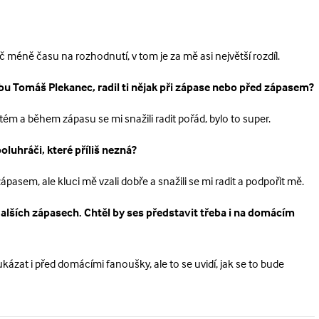
ráč méně času na rozhodnutí, v tom je za mě asi největší rozdíl.
bu Tomáš Plekanec, radil ti nějak při zápase nebo před zápasem?
ém a během zápasu se mi snažili radit pořád, bylo to super.
oluhráči, které příliš nezná?
ápasem, ale kluci mě vzali dobře a snažili se mi radit a podpořit mě.
alších zápasech. Chtěl by ses představit třeba i na domácím
kázat i před domácími fanoušky, ale to se uvidí, jak se to bude