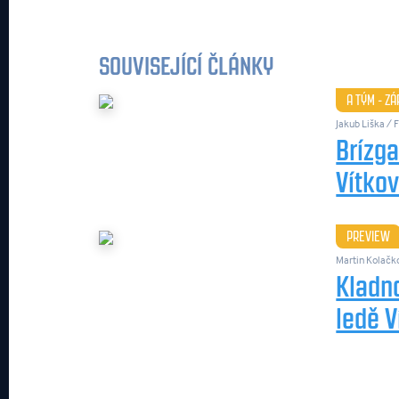
SOUVISEJÍCÍ ČLÁNKY
A TÝM - Z
Jakub Liška / F
Brízga
Vítkov
PREVIEW
Martin Kolačk
Kladn
ledě V