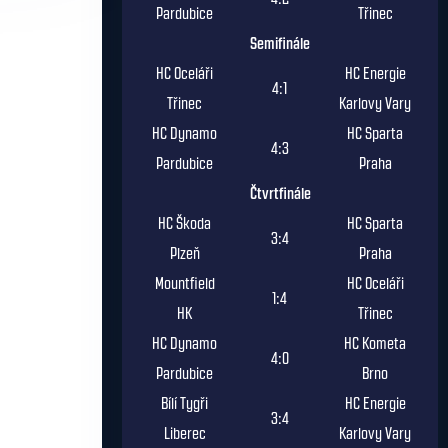
Pardubice
Třinec
Semifinále
HC Oceláři
HC Energie
4:1
Třinec
Karlovy Vary
HC Dynamo
HC Sparta
4:3
Pardubice
Praha
Čtvrtfinále
HC Škoda
HC Sparta
3:4
Plzeň
Praha
Mountfield
HC Oceláři
1:4
HK
Třinec
HC Dynamo
HC Kometa
4:0
Pardubice
Brno
Bílí Tygři
HC Energie
3:4
Liberec
Karlovy Vary