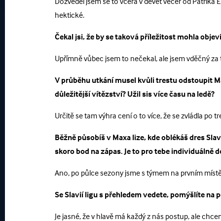
Dozvěděl jsem se to včera v devět večer od Patrika El
hektické.
Čekal jsi, že by se taková příležitost mohla objev
Upřímně vůbec jsem to nečekal, ale jsem vděčný za
V průběhu utkání musel kvůli trestu odstoupit Mar
důležitější vítězství? Užil sis více času na ledě?
Určitě se tam výhra cení o to více, že se zvládla po tr
Běžně působíš v Maxa lize, kde oblékáš dres Sla
skoro bod na zápas. Je to pro tebe individuálně 
Ano, po půlce sezony jsme s týmem na prvním místě, a 
Se Slavií ligu s přehledem vedete, pomýšlíte na 
Je jasné, že v hlavě má každý z nás postup, ale chc