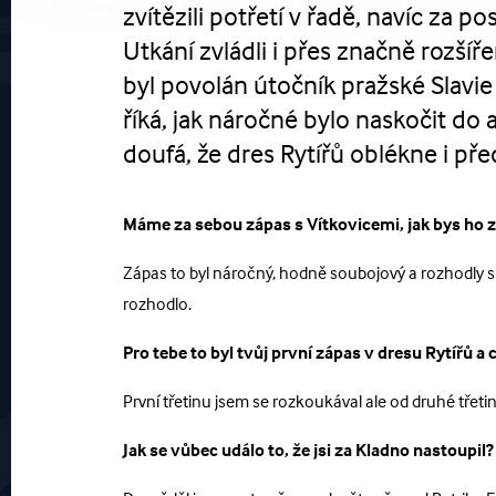
zvítězili potřetí v řadě, navíc za p
Utkání zvládli i přes značně rozš
byl povolán útočník pražské Slavie
říká, jak náročné bylo naskočit do
doufá, že dres Rytířů oblékne i p
Máme za sebou zápas s Vítkovicemi, jak bys ho 
Zápas to byl náročný, hodně soubojový a rozhodly spe
rozhodlo.
Pro tebe to byl tvůj první zápas v dresu Rytířů a c
První třetinu jsem se rozkoukával ale od druhé třetin
Jak se vůbec událo to, že jsi za Kladno nastoupil?