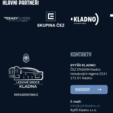
HLAVNÍ PARTNEŘI
KONTAKTY
RYTÍŘI KLADNO
ČEZ STADION Kladno
Hokejových legend 2531
272 01 Kladno
NAVIGOVAT
E-mail:
info@rytirikladno.cz
Rytíři Kladno s.r.o.