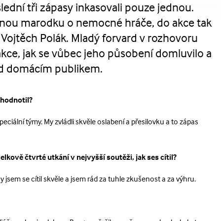
oslední tři zápasy inkasovali pouze jednou.
ířenou marodku o nemocné hráče, do akce tak
 Vojtěch Polák. Mladý forvard v rozhovoru
 akce, jak se vůbec jeho působení domluvilo a
řed domácím publikem.
zhodnotil?
ciální týmy. My zvládli skvěle oslabení a přesilovku a to zápas
elkově čtvrté utkání v nejvyšší soutěži, jak ses cítil?
y jsem se cítil skvěle a jsem rád za tuhle zkušenost a za výhru.