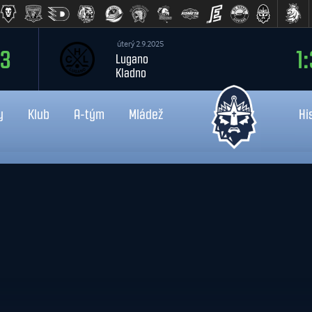
úterý 2.9.2025
:3
1:
Lugano
Kladno
y
Klub
A-tým
Mládež
Hi