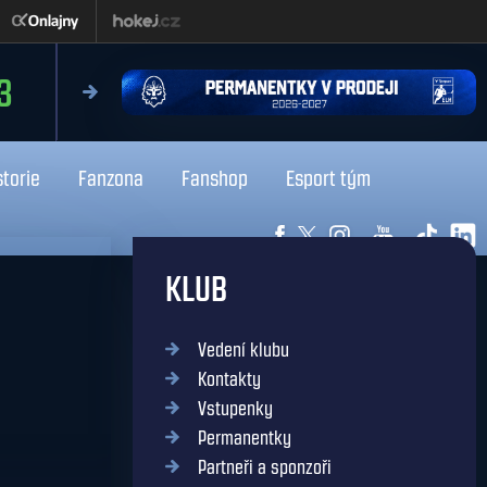
čtvrtek 13.8.2026
3
18:0
Liberec
Kladno
storie
Fanzona
Fanshop
Esport tým
KLUB
Vedení klubu
Kontakty
Vstupenky
Permanentky
Partneři a sponzoři