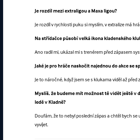
Je rozdíl mezi extraligou a Maxa ligou?
Je rozdíl v rychlosti puku si myslím, v extralize má h
Na střídačce působí velká ikona kladenského klu
Ano radil mi, ukázal mi s trenérem před zápasem syst
Jaké je pro hráče naskočit najednou do akce se sp
Je to náročné, když jsem se s klukama viděl až před z
Myslíš, že budeme mít možnost tě vidět ještě v d
ledě v Kladně?
Doufám, že to nebyl poslední zápas a chtěl bych se u
vyvíjet.