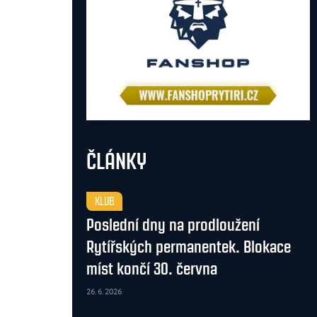
ČLÁNKY
KLUB
Poslední dny na prodloužení
Rytířských permanentek. Blokace
míst končí 30. června
26. 6. 2026