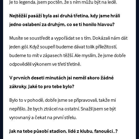
Je to legenda, jsem poctěn, že s ním můžu být na ledě.
Nejtěžší pasáží byla asi druhá třetina, kdy jsme hráli
jedno oslabení za druhým, co se ti honilo hlavou?
Musíte se soustředit a vypořádat se s tím. Dokázali nám dát
jeden gól. Když soupeři budeme dávat tolik příležitostí,
budeme to mít v zápasech těžší. Ale myslím, že jsme dobře
odpověděli výkonem ve třetí třetině.
V prvních deseti minutách jsi neměl skoro žádné
zákroky. Jaké to pro tebe bylo?
Bylo to v pohodě, dobře jsme se připravovali, takže mi
nepřišlo, že bych ztrácel na ostatní. Snažil jsem se být
vyrovnaný a čekat na první střelu.
Jak na tebe působí stadion, lidé z klubu, fanoušci..?