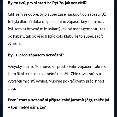
Byl to tvůj první start za Rytíře, jak ses cítil?
Cítil jsem se dobře, bylo super zase naskočit do zápasu. Už
to byla dlouhá doba od posledního zápasu, kdy jsem hrál.
Byl jsem tu hrozně mile uvítaný. Jak od managementu, tak
od kabiny, tak od všech lidí okolo klubu. Je to super, začít
výhrou.
Byl jsi před zápasem nervózní?
Vždycky jste trošku nervózní před prvním zápasem, ale jak
jsem říkal, kluci mi to strašně ulehčili. Zblokovali střely a
vytvářeli mi čistý výhled. Musíme pokračovat v práci hned
zítra.
První start v sezoně si připsal také Jaromír Jágr, takže jsi
v tom nebyl sám, že?