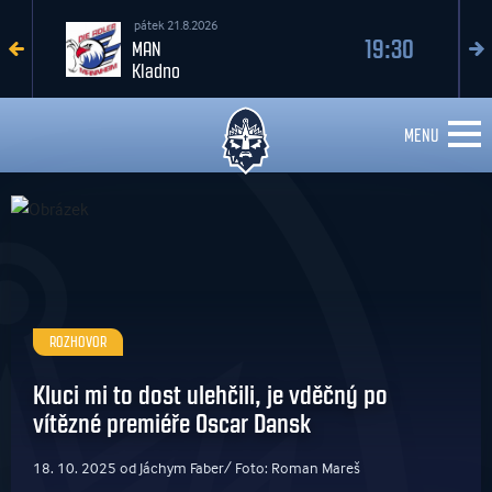
pátek 21.8.2026
19:30
MAN
Kladno
MENU
ROZHOVOR
Kluci mi to dost ulehčili, je vděčný po
vítězné premiéře Oscar Dansk
18. 10. 2025 od Jáchym Faber/ Foto: Roman Mareš