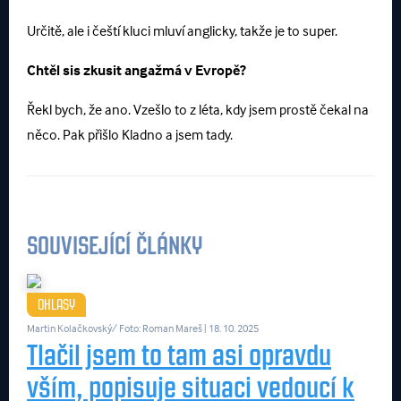
Určitě, ale i čeští kluci mluví anglicky, takže je to super.
Chtěl sis zkusit angažmá v Evropě?
Řekl bych, že ano. Vzešlo to z léta, kdy jsem prostě čekal na
něco. Pak přišlo Kladno a jsem tady.
SOUVISEJÍCÍ ČLÁNKY
OHLASY
Martin Kolačkovský/ Foto: Roman Mareš
| 18. 10. 2025
Tlačil jsem to tam asi opravdu
vším, popisuje situaci vedoucí k