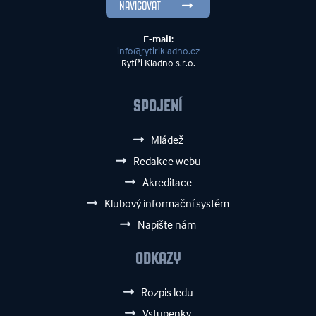
NAVIGOVAT
E-mail:
info@rytirikladno.cz
Rytíři Kladno s.r.o.
SPOJENÍ
Mládež
Redakce webu
Akreditace
Klubový informační systém
Napište nám
ODKAZY
Rozpis ledu
Vstupenky