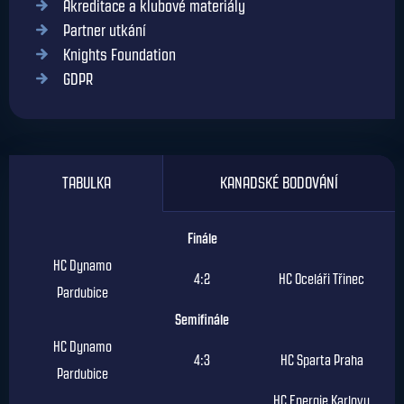
Akreditace a klubové materiály
Partner utkání
Knights Foundation
GDPR
TABULKA
KANADSKÉ BODOVÁNÍ
Finále
HC Dynamo
4:2
HC Oceláři Třinec
Pardubice
Semifinále
HC Dynamo
4:3
HC Sparta Praha
Pardubice
HC Energie Karlovy