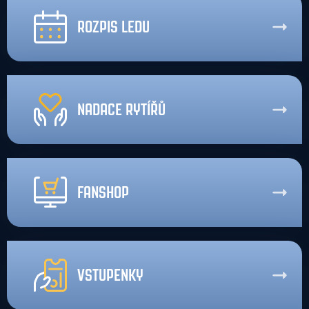
ROZPIS LEDU
NADACE RYTÍŘŮ
FANSHOP
VSTUPENKY