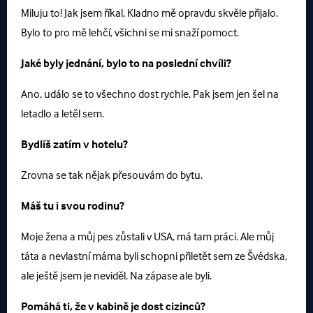
Miluju to! Jak jsem říkal, Kladno mě opravdu skvěle přijalo.
Bylo to pro mě lehčí, všichni se mi snaží pomoct.
Jaké byly jednání, bylo to na poslední chvíli?
Ano, událo se to všechno dost rychle. Pak jsem jen šel na
letadlo a letěl sem.
Bydlíš zatím v hotelu?
Zrovna se tak nějak přesouvám do bytu.
Máš tu i svou rodinu?
Moje žena a můj pes zůstali v USA, má tam práci. Ale můj
táta a nevlastní máma byli schopni přiletět sem ze Švédska,
ale ještě jsem je neviděl. Na zápase ale byli.
Pomáhá ti, že v kabině je dost cizinců?