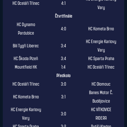
HC Oceláři Třinec
4:1
Vary
Čtvrtfinále
HC Dynamo
4:0
HC Kometa Brno
Pardubice
HC Energie Karlovy
Bílí Tygři Liberec
3:4
Vary
HC Škoda Plzeň
3:4
HC Sparta Praha
Mountfield HK
1:4
HC Oceláři Třinec
Předkolo
HC Oceláři Třinec
3:0
HC Olomouc
Banes Motor Č.
HC Kometa Brno
3:1
Budějovice
HC Energie Karlovy
HC VÍTKOVICE
3:0
Vary
RIDERA
HC Sparta Praha
3:2
Rytíři Kladno