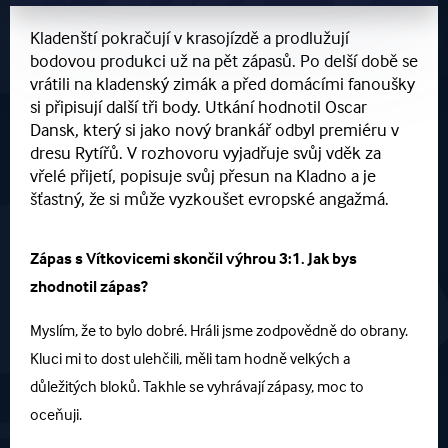
Kladenští pokračují v krasojízdě a prodlužují
bodovou produkci už na pět zápasů. Po delší době se
vrátili na kladenský zimák a před domácími fanoušky
si připisují další tři body. Utkání hodnotil Oscar
Dansk, který si jako nový brankář odbyl premiéru v
dresu Rytířů. V rozhovoru vyjadřuje svůj vděk za
vřelé přijetí, popisuje svůj přesun na Kladno a je
šťastný, že si může vyzkoušet evropské angažmá.
Zápas s Vítkovicemi skončil výhrou 3:1. Jak bys
zhodnotil zápas?
Myslím, že to bylo dobré. Hráli jsme zodpovědně do obrany.
Kluci mi to dost ulehčili, měli tam hodně velkých a
důležitých bloků. Takhle se vyhrávají zápasy, moc to
oceňuji.