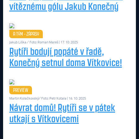
vítěznému gólu Jakub Konečný
A TÝM - ZÁPASY
Jakub Liška / Foto: Roman Mareš
| 17. 10. 2025
Rytíři bodují popáté v řadě,
Konečný setnul doma Vítkovice!
PREVIEW
Martin Kolačkovský/ Foto: Petr Kotala
| 16. 10. 2025
Návrat domů! Rytíři se v pátek
utkají s Vítkovicemi