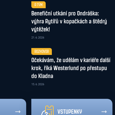
A TÝM
Benefiční utkání pro Ondráška:
výhra Rytířů v kopačkách a štědrý
výtěžek!
21. 6. 2026
ROZHOVOR
Očekávám, že udělám v kariéře další
krok, říká Westerlund po přestupu
do Kladna
15. 6. 2026
VSTUPENKY