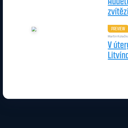
Audett
zvítěz
PREVIEW
Martin Kolačk
V úter
Litví