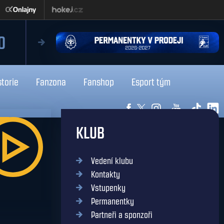
0
storie
Fanzona
Fanshop
Esport tým
KLUB
Vedení klubu
Kontakty
Vstupenky
Permanentky
Partneři a sponzoři