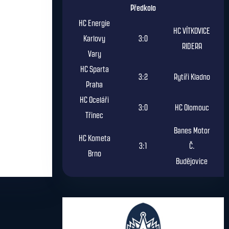
Předkolo
HC Energie
HC VÍTKOVICE
Karlovy
3:0
RIDERA
Vary
HC Sparta
3:2
Rytíři Kladno
Praha
HC Oceláři
3:0
HC Olomouc
Třinec
Banes Motor
HC Kometa
3:1
Č.
Brno
Budějovice