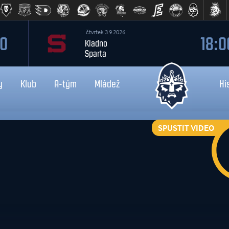
čtvrtek 3.9.2026
00
18:0
Kladno
Sparta
y
Klub
A-tým
Mládež
Hi
SPUSTIT VIDEO