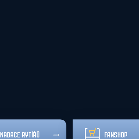
NADACE RYTÍŘŮ
FANSHOP