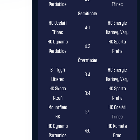
Pardubice
Třinec
Semifinále
HC Oceláři
HC Energie
4:1
Třinec
Karlovy Vary
HC Dynamo
HC Sparta
4:3
Pardubice
Praha
Čtvrtfinále
Bílí Tygři
HC Energie
3:4
Liberec
Karlovy Vary
HC Škoda
HC Sparta
3:4
Plzeň
Praha
Mountfield
HC Oceláři
1:4
HK
Třinec
HC Dynamo
HC Kometa
4:0
Pardubice
Brno