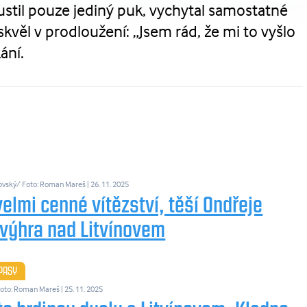
ustil pouze jediný puk, vychytal samostatné
kvěl v prodloužení: „Jsem rád, že mi to vyšlo
ání.
ovský/ Foto: Roman Mareš
| 26. 11. 2025
velmi cenné vítězství, těší Ondřeje
 výhra nad Litvínovem
ÁPASY
 Foto: Roman Mareš
| 25. 11. 2025