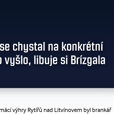
se chystal na konkrétní
 vyšlo, libuje si Brízgala
omácí výhry Rytířů nad Litvínovem byl brankář