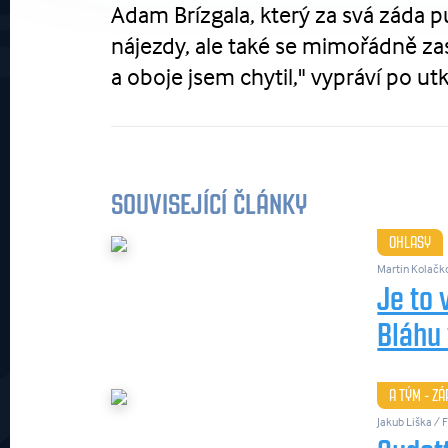
Adam Brízgala, který za svá záda p
nájezdy, ale také se mimořádně zas
a oboje jsem chytil," vypráví po utk
SOUVISEJÍCÍ ČLÁNKY
OHLASY
Martin Kolačk
Je to 
Bláhu
A TÝM - Z
Jakub Liška /