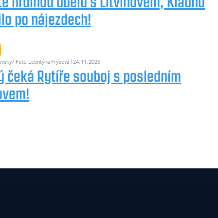
e hrdinou duelu s Litvínovem, Kladno
ilo po nájezdech!
ovský/ Foto: Leontýna Frýbová
| 24. 11. 2025
ý čeká Rytíře souboj s posledním
novem!