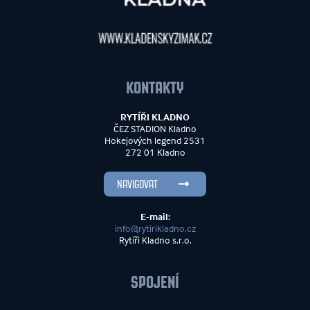
KONTAKTY
RYTÍŘI KLADNO
ČEZ STADION Kladno
Hokejových legend 2531
272 01 Kladno
NAVIGOVAT
E-mail:
info@rytirikladno.cz
Rytíři Kladno s.r.o.
SPOJENÍ