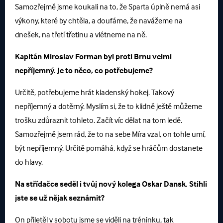
Samozřejmě jsme koukali na to, že Sparta úplně nemá asi
výkony, které by chtěla, a doufáme, že navážeme na
dnešek, na třetí třetinu a vlétneme na ně.
Kapitán Miroslav Forman byl proti Brnu velmi
nepříjemný. Je to něco, co potřebujeme?
Určitě, potřebujeme hrát kladenský hokej. Takový
nepříjemný a dotěrný. Myslím si, že to klidně ještě můžeme
trošku zdůraznit tohleto. Začít víc dělat na tom ledě.
Samozřejmě jsem rád, že to na sebe Míra vzal, on tohle umí,
být nepříjemný. Určitě pomáhá, když se hráčům dostanete
do hlavy.
Na střídačce seděl i tvůj nový kolega Oskar Dansk. Stihli
jste se už nějak seznámit?
On přiletěl v sobotu jsme se viděli na tréninku, tak