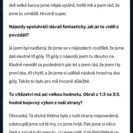
dvě velké šance jsme nějak vytáhli, trefili mě a jsem rád, že
jsme to umlátili. Hrozně super.
Nájezdy spoluhráči dávali fantasticky, jak jsi to viděl z
povzdálí?
Já jsem byl nadšený, že jsme se v nájezdech rostříleli, že jsme
dali vlastně tři góly. Tři góly z nájezdů jsem tu dlouho na
Kladně neviděl za posledních pár let a jsem rád, že jsem i ty
první dva, tři chytil, a že jsme si udělali náskok hned na dva
góly. Takže to bylo pro mě hrozně důležité.
To vítězství má asi velkou hodnotu. Obrat z 1:3 na 3:3,
hodně bojovný výkon z naší strany?
Obrovský. Ta druhá třetina byla z naší strany nepovedená,
odstoupili jsme od té hry, co jsme hráli. Pak jsme si něco
řekli a začali hrát zase to, co jsme měli. V té třetí třetině se