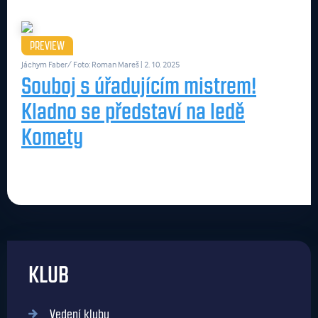
PREVIEW
Jáchym Faber/ Foto: Roman Mareš
| 2. 10. 2025
Souboj s úřadujícím mistrem!
Kladno se představí na ledě
Komety
KLUB
Vedení klubu