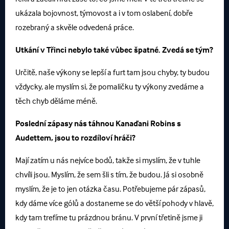
ukázala bojovnost, týmovost a i v tom oslabení, dobře
rozebraný a skvěle odvedená práce.
Utkání v Třinci nebylo také vůbec špatné. Zvedá se tým?
Určitě, naše výkony se lepší a furt tam jsou chyby, ty budou
vždycky, ale myslím si, že pomaličku ty výkony zvedáme a
těch chyb děláme méně.
Poslední zápasy nás táhnou Kanaďani Robins s
Audettem, jsou to rozdíloví hráči?
Mají zatím u nás nejvíce bodů, takže si myslím, že v tuhle
chvíli jsou. Myslím, že sem šli s tím, že budou. Já si osobně
myslím, že je to jen otázka času. Potřebujeme pár zápasů,
kdy dáme více gólů a dostaneme se do větší pohody v hlavě,
kdy tam trefíme tu prázdnou bránu. V první třetině jsme ji