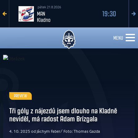
pátek 21.8.2026
19:30
MAN
Kladno
MENU
PREVIEW
Tři góly z nájezdů jsem dlouho na Kladně
neviděl, má radost Adam Brízgala
4. 10. 2025 od Jáchym Faber/ Foto: Thomas Gazda