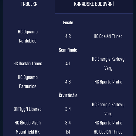
TABULKA
KANADSKÉ BODOVÁNÍ
Finále
HC Dynamo
4:2
HC Oceláři Třinec
Pardubice
Semifinále
HC Energie Karlovy
HC Oceláři Třinec
4:1
Vary
HC Dynamo
4:3
HC Sparta Praha
Pardubice
Čtvrtfinále
HC Energie Karlovy
Bílí Tygři Liberec
3:4
Vary
HC Škoda Plzeň
3:4
HC Sparta Praha
Mountfield HK
1:4
HC Oceláři Třinec