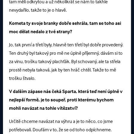
tam měli odkrytou a už několikrát se nám to takhle
nevydařilo, takže to je o hlavě.
Kometa ty svoje branky dobře sehrála, tam se toho asi
moc dělat nedalo z tvé strany?
Jo, tak první a třetí byly, hlavně ten třetí byl dobře provedený.
Ten druhý byl takový pro mě ne úplně příjemný, dávám si to
za vinu, trošku takový plachťák. Byl schovaný, ale ta střela
prostě nebyla taková, jak by ten hráč chtěl. Takže to mě
trošku štvalo.
V dalším zápase nás čeká Sparta, která teď není úplně v
nejlepší formě, je to soupeř, proti kterému bychom
mohli navázat na tohle vítězství?
Určitě chceme navázat na výhru a je to něco, co jsme
potřebovali. Doufám v to, že se od toho odpíchneme.