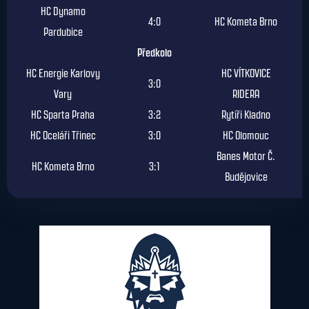
HC Dynamo
4:0
HC Kometa Brno
Pardubice
Předkolo
HC Energie Karlovy
HC VÍTKOVICE
3:0
Vary
RIDERA
HC Sparta Praha
3:2
Rytíři Kladno
HC Oceláři Třinec
3:0
HC Olomouc
Banes Motor Č.
HC Kometa Brno
3:1
Budějovice