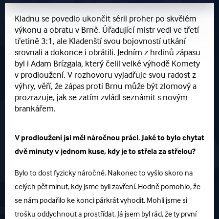
Kladnu se povedlo ukončit sérii proher po skvělém
výkonu a obratu v Brně. Úřadující mistr vedl ve třetí
třetině 3:1, ale Kladenští svou bojovností utkání
srovnali a dokonce i obrátili. Jedním z hrdinů zápasu
byl i Adam Brízgala, který čelil velké výhodě Komety
v prodloužení. V rozhovoru vyjadřuje svou radost z
výhry, věří, že zápas proti Brnu může být zlomový a
prozrazuje, jak se zatím zvládl seznámit s novým
brankářem.
V prodloužení jsi měl náročnou práci. Jaké to bylo chytat
dvě minuty v jednom kuse, kdy je to střela za střelou?
Bylo to dost fyzicky náročné. Nakonec to vyšlo skoro na
celých pět minut, kdy jsme byli zavření. Hodně pomohlo, že
se nám podařilo ke konci párkrát vyhodit. Mohli jsme si
trošku oddychnout a prostřídat. Já jsem byl rád, že ty první