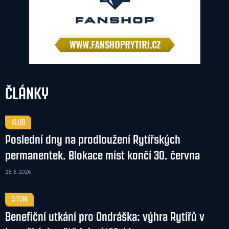
ČLÁNKY
KLUB
Poslední dny na prodloužení Rytířských
permanentek. Blokace míst končí 30. června
26. 6. 2026
A TÝM
Benefiční utkání pro Ondráška: výhra Rytířů v