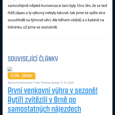
samozřejmě nějaké konverzace tam byly. Ono tím, že se teď
řešil zápas a ty výkony nebyly takové, tak jsme se spíše více
soustředili na týmové věci. Ale během obědů a v kabině na
tréninku už jsme se seznámili.
SOUVISEJÍCÍ ČLÁNKY
A TÝM - ZÁPASY
Martin Kolačkovský/ Foto: Thomas Gazda
| 3. 10. 2025
První venkovní výhra v sezoně!
Rytíři zvítězili v Brně po
samostatných nájezdech