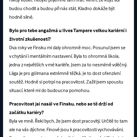
budou chodit a budou při nás stát, Kladno dokáže být
hodně silné.
Bylo pro tebe angažmá u Ilves Tampere velkou kariérní i
životní zkušeností?
Dva roky ve Finsku mi daly ohromně moc. Posunul jsem se
v chytání i mentálním nastavení. Byla to ohromná škola,
jedna z největších v mé kariéře. Jsem za to nesmírně vděčný.
Liiga je pro gólmana extrémně těžká. Je to dost ofenzivní
soutěž. Hodně si potrpí na pracovitost. Zažil jsem spoustu
situací, které mi do budoucna pomohou.
Pracovitost jsi nasál ve Finsku, nebo se tě drží od
začátku kariéry?
Byla ve mně. Řekl bych, že jsem dost pracovitý. Určitě to tam
ale na vás dýchne. Finové jsou k pracovitosti vychováváni.