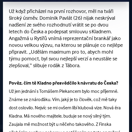
Už když přicházel na první rozhovor, měl na tváři
široký úsměv. Dominik Pavlát (26) nijak neskrýval
nadšení ze svého rozhodnutí vrátit se po dvou
letech do Česka a podepsat smlouvu s Kladnem.
Angažmá u Rytířů vnímá reprezentační brankář jako
novou velkou výzvu, na kterou se plánuje co nejlépe
připravit. „Udělám maximum pro to, abych mohl
týmu pomoct, byl svou nejlepší verzí a neustále se
zlepšoval,“ slibuje rodák z Tábora.
Pověz, čím tě Kladno přesvědčilo k návratu do Česka?
Už jen jednání s Tomášem Plekancem bylo moc příjemné.
Známe se z nároďáku. Vím, jaký je to člověk, což mě taky
dost oslovilo. Nejvíc se mi ovšem líbí klubová vize. Nová éra
Kladna. Má nového majitele, buduje se nový silný tým.
Zaujala mě možnost být u něčeho takového. Z Finska