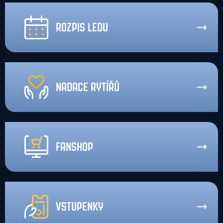
ROZPIS LEDU
NADACE RYTÍŘŮ
FANSHOP
VSTUPENKY