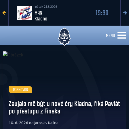
pátek 21.8.2026
19:30
MAN
Kladno
MENU
ROZHOVOR
Zaujalo mě být u nové éry Kladna, říká Pavlát
po přestupu z Finska
10. 6. 2026 od Jaroslav Kalina