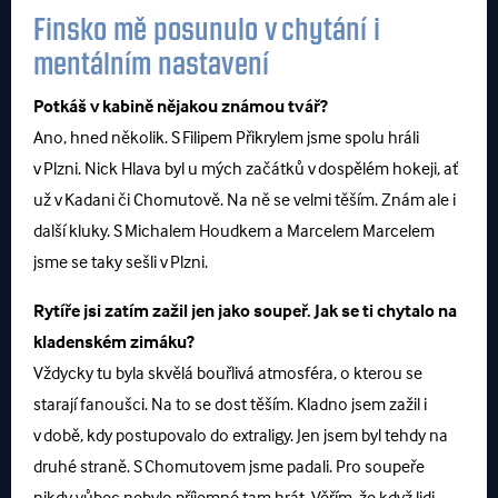
Finsko mě posunulo v chytání i
mentálním nastavení
Potkáš v kabině nějakou známou tvář?
Ano, hned několik. S Filipem Přikrylem jsme spolu hráli
v Plzni. Nick Hlava byl u mých začátků v dospělém hokeji, ať
už v Kadani či Chomutově. Na ně se velmi těším. Znám ale i
další kluky. S Michalem Houdkem a Marcelem Marcelem
jsme se taky sešli v Plzni.
Rytíře jsi zatím zažil jen jako soupeř. Jak se ti chytalo na
kladenském zimáku?
Vždycky tu byla skvělá bouřlivá atmosféra, o kterou se
starají fanoušci. Na to se dost těším. Kladno jsem zažil i
v době, kdy postupovalo do extraligy. Jen jsem byl tehdy na
druhé straně. S Chomutovem jsme padali. Pro soupeře
nikdy vůbec nebylo příjemné tam hrát. Věřím, že když lidi