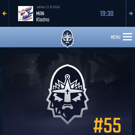
pátek 21.8.2026
19:30
MAN
Kladno
MENU
#55