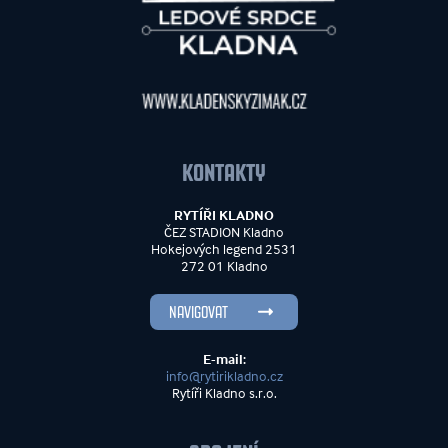
KONTAKTY
RYTÍŘI KLADNO
ČEZ STADION Kladno
Hokejových legend 2531
272 01 Kladno
NAVIGOVAT
E-mail:
info@rytirikladno.cz
Rytíři Kladno s.r.o.