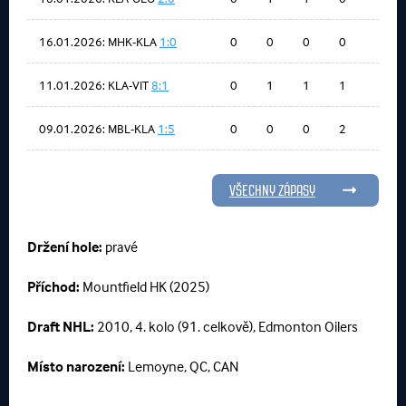
16.01.2026: MHK-KLA
1:0
0
0
0
0
11.01.2026: KLA-VIT
8:1
0
1
1
1
09.01.2026: MBL-KLA
1:5
0
0
0
2
VŠECHNY ZÁPASY
Držení hole:
pravé
Příchod:
Mountfield HK (2025)
Draft NHL:
2010, 4. kolo (91. celkově), Edmonton Oilers
Místo narození:
Lemoyne, QC, CAN