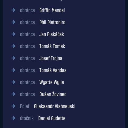
obránce
Griffin Mendel
obránce
Phil Pietroniro
obránce
Jan Piskáček
obránce
Tomáš Tomek
obránce
Josef Trojna
obránce
Tomáš Vandas
obránce
Wyatte Wylie
obránce
Dušan Žovinec
Polař
Aliaksandr Vishneuski
útočník
Daniel Audette