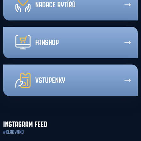
NADACE RYTÍŘŮ
FANSHOP
VSTUPENKY
INSTAGRAM FEED
#KLADYNKO