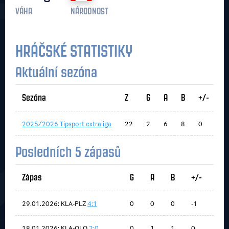
VÁHA
NÁRODNOST
HRÁČSKÉ STATISTIKY
Aktuální sezóna
Sezóna
Z
G
A
B
+/-
2025/2026 Tipsport extraliga
22
2
6
8
0
Posledních 5 zápasů
Zápas
G
A
B
+/-
29.01.2026: KLA-PLZ
4:1
0
0
0
-1
18.01.2026: KLA-OLO
2:0
0
1
1
0