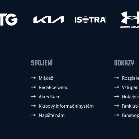
SPOJENÍ
ODKAZY
Mládež
Rozpis l
Redakce webu
Vstupen
Akreditace
Hokejov
Klubový informační systém
Fanklub
Napište nám
Fansho