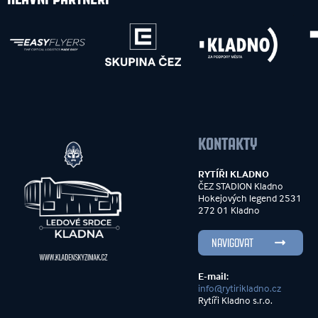
KONTAKTY
RYTÍŘI KLADNO
ČEZ STADION Kladno
Hokejových legend 2531
272 01 Kladno
NAVIGOVAT
E-mail:
info@rytirikladno.cz
Rytíři Kladno s.r.o.