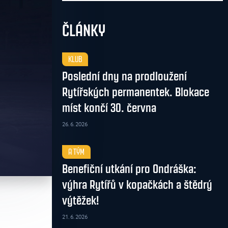
ČLÁNKY
KLUB
Poslední dny na prodloužení
Rytířských permanentek. Blokace
míst končí 30. června
26. 6. 2026
A TÝM
Benefiční utkání pro Ondráška:
výhra Rytířů v kopačkách a štědrý
výtěžek!
21. 6. 2026