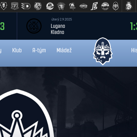
úterý 2.9.2025
:3
1:
Lugano
Kladno
y
Klub
A-tým
Mládež
Hi