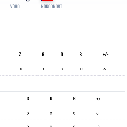
VÁHA
NÁRODNOST
Z
G
A
B
+/-
38
3
8
11
-6
G
A
B
+/-
0
0
0
0
0
0
0
-2