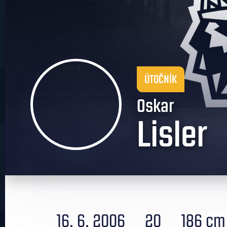
ÚTOČNÍK
Oskar
Lisler
16. 6. 2006
20
186 cm