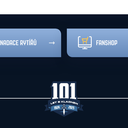
NADACE RYTÍŘŮ
FANSHOP