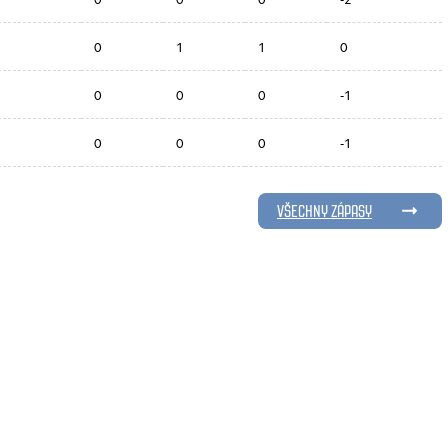
0
1
1
0
0
0
0
-1
0
0
0
-1
VŠECHNY ZÁPASY