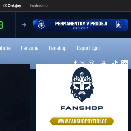
čtvrtek 13.8.2026
3
18:0
Liberec
Kladno
storie
Fanzona
Fanshop
Esport tým