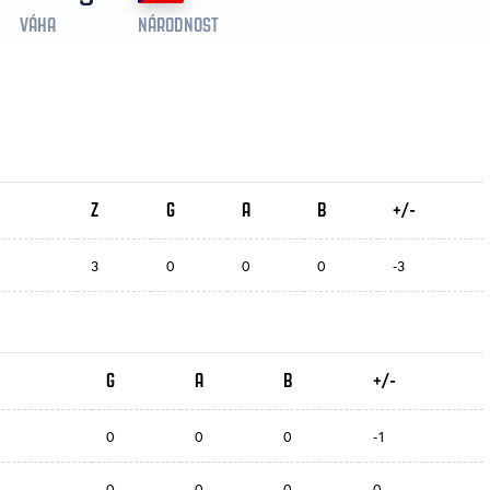
VÁHA
NÁRODNOST
Z
G
A
B
+/-
3
0
0
0
-3
G
A
B
+/-
0
0
0
-1
0
0
0
0