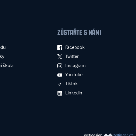
ZŮSTAŇTE S NÁMI
edu
Facebook
ky
Twitter
á škola
Instagram
YouTube
p
Tiktok
Linkedin
webdesign
tellinger.cz