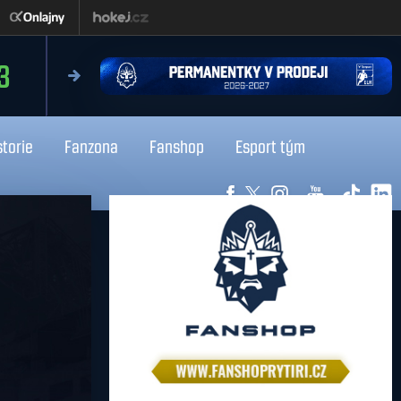
čtvrtek 13.8.2026
3
18:0
Liberec
Kladno
storie
Fanzona
Fanshop
Esport tým