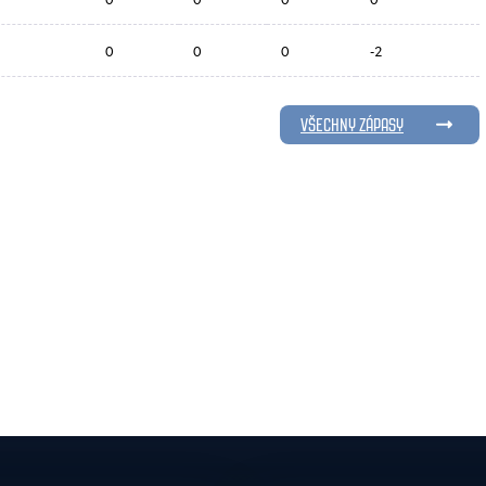
0
0
0
-2
VŠECHNY ZÁPASY