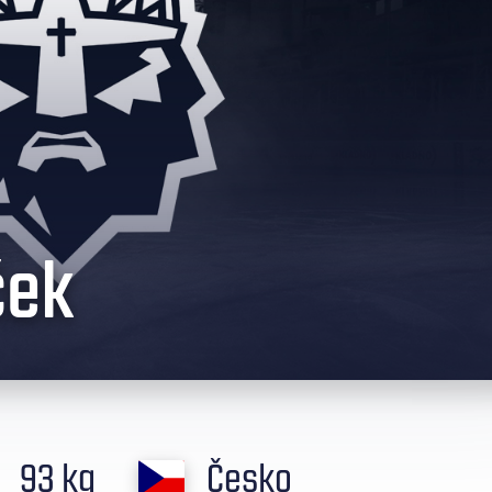
ček
93 kg
Česko