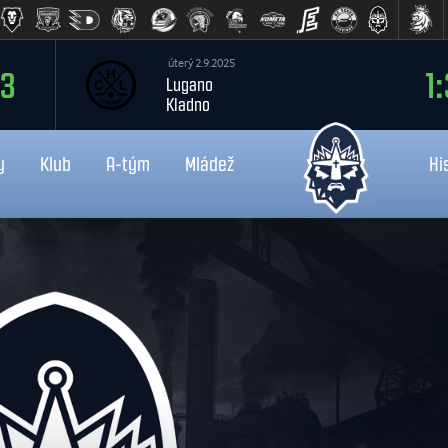
úterý 2.9.2025
:3
1:
Lugano
Kladno
y
Klub
A-tým
Mládež
Hi