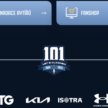
NADACE RYTÍŘŮ
FANSHOP