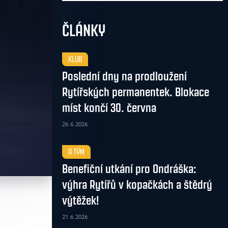
ČLÁNKY
KLUB
Poslední dny na prodloužení
Rytířských permanentek. Blokace
míst končí 30. června
26. 6. 2026
A TÝM
Benefiční utkání pro Ondráška:
výhra Rytířů v kopačkách a štědrý
výtěžek!
21. 6. 2026