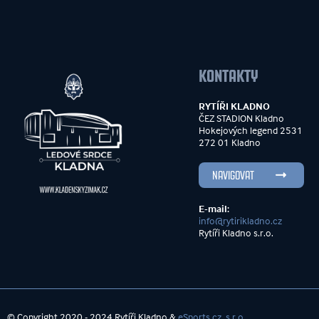
KONTAKTY
RYTÍŘI KLADNO
ČEZ STADION Kladno
Hokejových legend 2531
272 01 Kladno
NAVIGOVAT
E-mail:
info@rytirikladno.cz
Rytíři Kladno s.r.o.
© Copyright 2020 - 2024 Rytíři Kladno &
eSports.cz, s.r.o.