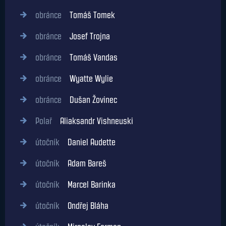
obránce
Tomáš Tomek
obránce
Josef Trojna
obránce
Tomáš Vandas
obránce
Wyatte Wylie
obránce
Dušan Žovinec
Polař
Aliaksandr Vishneuski
útočník
Daniel Audette
útočník
Adam Bareš
útočník
Marcel Barinka
útočník
Ondřej Bláha