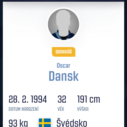
BRANKÁŘ
Oscar
Dansk
28. 2. 1994
32
191 cm
DATUM NAROZENÍ
VĚK
VÝŠKA
93 kg
Švédsko