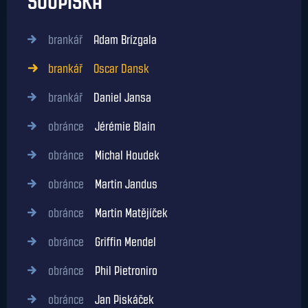
SOUPISKA
brankář
Adam Brízgala
brankář
Oscar Dansk
brankář
Daniel Jansa
obránce
Jérémie Blain
obránce
Michal Houdek
obránce
Martin Jandus
obránce
Martin Matějíček
obránce
Griffin Mendel
obránce
Phil Pietroniro
obránce
Jan Piskáček