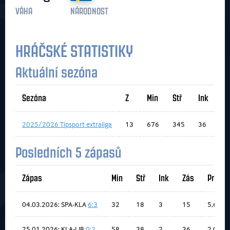
VÁHA
NÁRODNOST
HRÁČSKÉ STATISTIKY
Aktuální sezóna
Sezóna
Z
Min
Stř
Ink
Zá
2025/2026 Tipsport extraliga
13
676
345
36
30
Posledních 5 zápasů
Zápas
Min
Stř
Ink
Zás
Prů
04.03.2026: SPA-KLA
6:3
32
18
3
15
5,62
25.01.2026: KLA-LIB
0:2
58
38
2
36
2,06