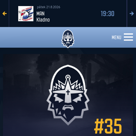
pátek 21.8.2026
19:30
MAN
Kladno
MENU
#35