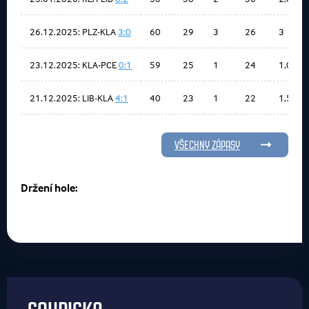
26.12.2025: PLZ-KLA
3:0
60
29
3
26
3
23.12.2025: KLA-PCE
0:1
59
25
1
24
1,01
21.12.2025: LIB-KLA
4:1
40
23
1
22
1,5
VŠECHNY ZÁPASY
Držení hole: