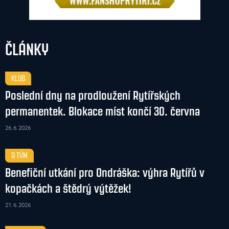
ČLÁNKY
KLUB
Poslední dny na prodloužení Rytířských
permanentek. Blokace míst končí 30. června
26. 6. 2026
A TÝM
Benefiční utkání pro Ondráška: výhra Rytířů v
kopačkách a štědrý výtěžek!
21. 6. 2026