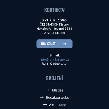
KONTAKTY
RYTÍŘI KLADNO
ČEZ STADION Kladno
Hokejových legend 2531
272 01 Kladno
NAVIGOVAT
E-mail:
info@rytirikladno.cz
Rytíři Kladno s.r.o.
SPOJENÍ
Mládež
Redakce webu
Akreditace