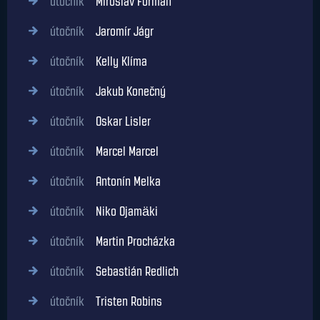
útočník
Miroslav Forman
útočník
Jaromír Jágr
útočník
Kelly Klíma
útočník
Jakub Konečný
útočník
Oskar Lisler
útočník
Marcel Marcel
útočník
Antonín Melka
útočník
Niko Ojamäki
útočník
Martin Procházka
útočník
Sebastián Redlich
útočník
Tristen Robins