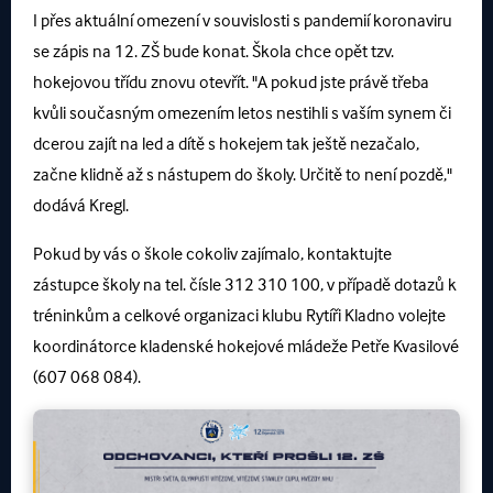
I přes aktuální omezení v souvislosti s pandemií koronaviru
se zápis na 12. ZŠ bude konat. Škola chce opět tzv.
hokejovou třídu znovu otevřít. "A pokud jste právě třeba
kvůli současným omezením letos nestihli s vaším synem či
dcerou zajít na led a dítě s hokejem tak ještě nezačalo,
začne klidně až s nástupem do školy. Určitě to není pozdě,"
dodává Kregl.
Pokud by vás o škole cokoliv zajímalo, kontaktujte
zástupce školy na tel. čísle 312 310 100, v případě dotazů k
tréninkům a celkové organizaci klubu Rytíři Kladno volejte
koordinátorce kladenské hokejové mládeže Petře Kvasilové
(607 068 084
).