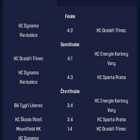
Finále
HC Dynamo
4:2
HC Oceláři Třinec
Pardubice
Semifinále
HC Energie Karlovy
HC Oceláři Třinec
4:1
Vary
HC Dynamo
4:3
HC Sparta Praha
Pardubice
Čtvrtfinále
HC Energie Karlovy
Bílí Tygři Liberec
3:4
Vary
HC Škoda Plzeň
3:4
HC Sparta Praha
Mountfield HK
1:4
HC Oceláři Třinec
HC Dynamo