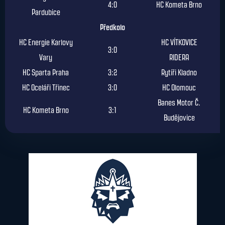
4:0
HC Kometa Brno
Pardubice
Předkolo
HC Energie Karlovy
HC VÍTKOVICE
3:0
Vary
RIDERA
HC Sparta Praha
3:2
Rytíři Kladno
HC Oceláři Třinec
3:0
HC Olomouc
Banes Motor Č.
HC Kometa Brno
3:1
Budějovice