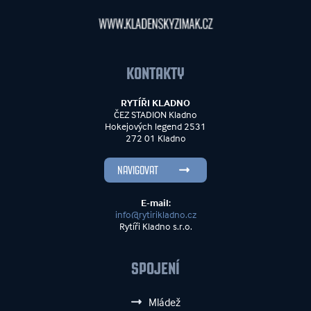
KONTAKTY
RYTÍŘI KLADNO
ČEZ STADION Kladno
Hokejových legend 2531
272 01 Kladno
NAVIGOVAT
E-mail:
info@rytirikladno.cz
Rytíři Kladno s.r.o.
SPOJENÍ
Mládež