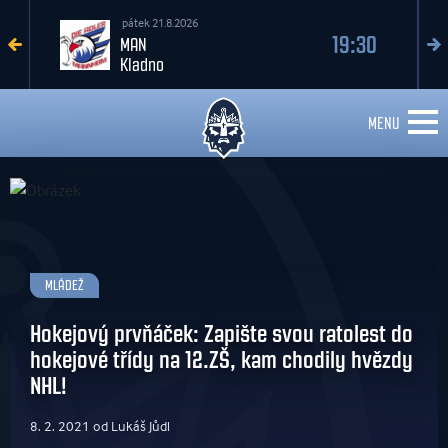
sobota 22.8.2026
17:30
Kladno
Davos
MENU
MLÁDEŽ
Hokejový prvňáček: Zapište svou ratolest do
hokejové třídy na 12.ZŠ, kam chodily hvězdy
NHL!
8. 2. 2021 od Lukáš Jůdl