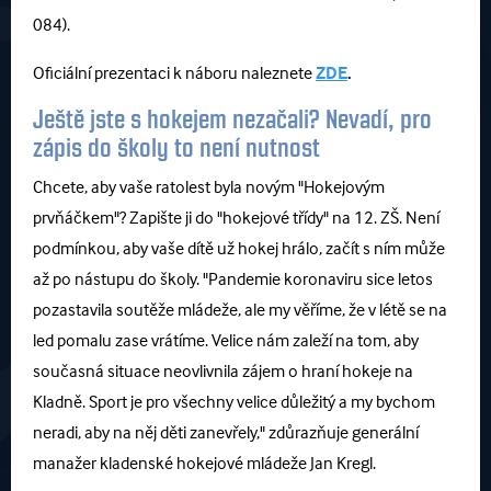
084
).
Oficiální prezentaci k náboru naleznete
ZDE
.
Ještě jste s hokejem nezačali? Nevadí, pro
zápis do školy to není nutnost
Chcete, aby vaše ratolest byla novým "Hokejovým
prvňáčkem"? Zapište ji do "hokejové třídy" na 12. ZŠ. Není
podmínkou, aby vaše dítě už hokej hrálo, začít s ním může
až po nástupu do školy. "Pandemie koronaviru sice letos
pozastavila soutěže mládeže, ale my věříme, že v létě se na
led pomalu zase vrátíme. Velice nám zaleží na tom, aby
současná situace neovlivnila zájem o hraní hokeje na
Kladně. Sport je pro všechny velice důležitý a my bychom
neradi, aby na něj děti zanevřely," zdůrazňuje generální
manažer kladenské hokejové mládeže Jan Kregl.