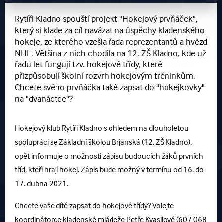
Rytíři Kladno spouští projekt "Hokejový prvňáček",
který si klade za cíl navázat na úspěchy kladenského
hokeje, ze kterého vzešla řada reprezentantů a hvězd
NHL. Většina z nich chodila na 12. ZŠ Kladno, kde už
řadu let fungují tzv. hokejové třídy, které
přizpůsobují školní rozvrh hokejovým tréninkům.
Chcete svého prvňáčka také zapsat do "hokejkovky"
na "dvanáctce"?
Hokejový klub Rytíři Kladno s ohledem na dlouholetou
spolupráci se Základní školou Brjanská (12. ZŠ Kladno),
opět informuje o možnosti zápisu budoucích žáků prvních
tříd, kteří hrají hokej. Zápis bude možný v termínu od 16. do
17. dubna 2021.
Chcete vaše dítě zapsat do hokejové třídy? Volejte
koordinátorce kladenské mládeže Petře Kvasilové (607 068