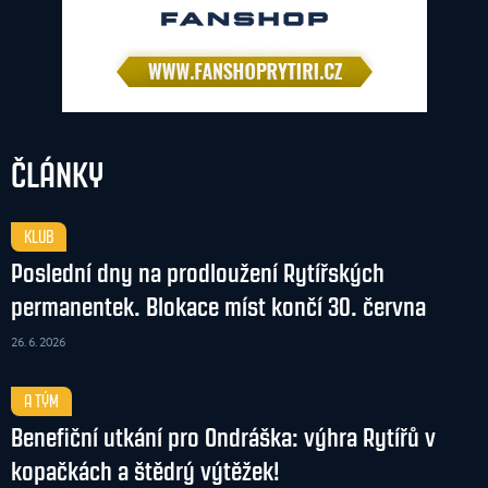
ČLÁNKY
KLUB
Poslední dny na prodloužení Rytířských
permanentek. Blokace míst končí 30. června
26. 6. 2026
A TÝM
Benefiční utkání pro Ondráška: výhra Rytířů v
kopačkách a štědrý výtěžek!