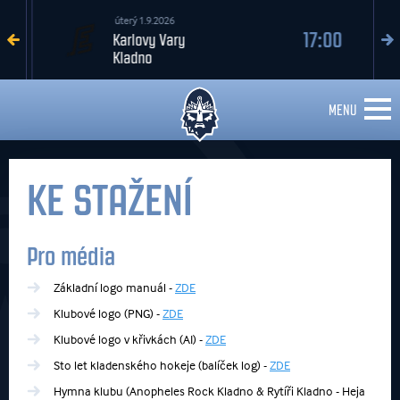
úterý 1.9.2026
17:00
Karlovy Vary
Kladno
MENU
KE STAŽENÍ
Pro média
Základní logo manuál -
ZDE
Klubové logo (PNG) -
ZDE
Klubové logo v křivkách (AI) -
ZDE
Sto let kladenského hokeje (balíček log) -
ZDE
Hymna klubu (Anopheles Rock Kladno & Rytíři Kladno - Heja