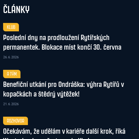
ČLÁNKY
KLUB
Poslední dny na prodloužení Rytířských
permanentek. Blokace míst končí 30. června
26. 6. 2026
A TÝM
Benefiční utkání pro Ondráška: výhra Rytířů v
kopačkách a štědrý výtěžek!
21. 6. 2026
ROZHOVOR
Očekávám, že udělám v kariéře další krok, říká