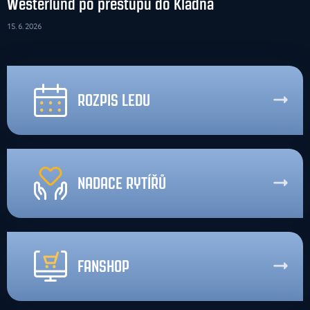
Westerlund po přestupu do Kladna
15. 6. 2026
ROZPIS LEDU
NADACE RYTÍŘŮ
FANSHOP