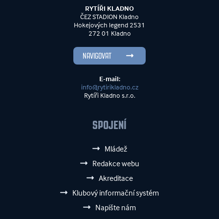
RYTÍŘI KLADNO
ČEZ STADION Kladno
Hokejových legend 2531
272 01 Kladno
NAVIGOVAT
E-mail:
info@rytirikladno.cz
Rytíři Kladno s.r.o.
SPOJENÍ
Mládež
Redakce webu
Akreditace
Klubový informační systém
Napište nám