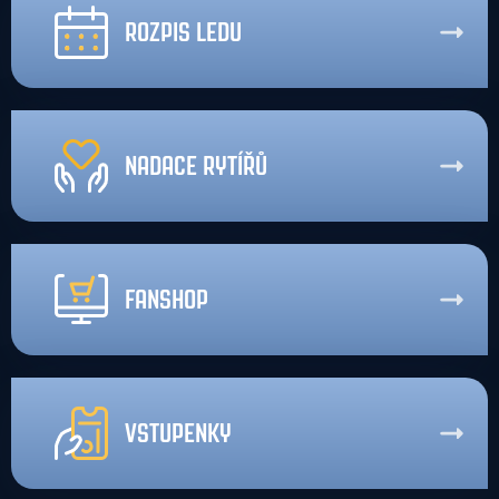
ROZPIS LEDU
NADACE RYTÍŘŮ
FANSHOP
VSTUPENKY