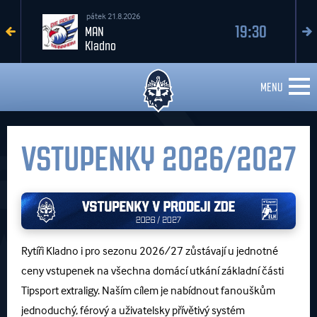
pátek 21.8.2026
19:30
MAN
Kladno
MENU
VSTUPENKY 2026/2027
Rytíři Kladno i pro sezonu 2026/27 zůstávají u jednotné
ceny vstupenek na všechna domácí utkání základní části
Tipsport extraligy. Naším cílem je nabídnout fanouškům
jednoduchý, férový a uživatelsky přívětivý systém