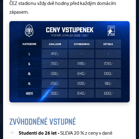
ČEZ stadionu vždy dvě hodiny před každým domácím
zápasem.
ZVÝHODNĚNÉ VSTUPNÉ
Studenti do 26 let -
SLEVA 20 % z ceny v dané