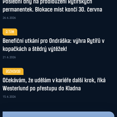
Poslední dny na prodloužení Rytířských
permanentek. Blokace míst končí 30. června
26. 6. 2026
A TÝM
Benefiční utkání pro Ondráška: výhra Rytířů v
kopačkách a štědrý výtěžek!
21. 6. 2026
ROZHOVOR
Očekávám, že udělám v kariéře další krok, říká
Westerlund po přestupu do Kladna
15. 6. 2026