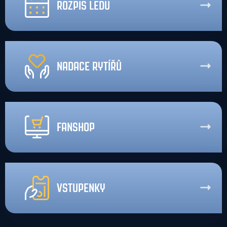
ROZPIS LEDU
NADACE RYTÍŘŮ
FANSHOP
VSTUPENKY