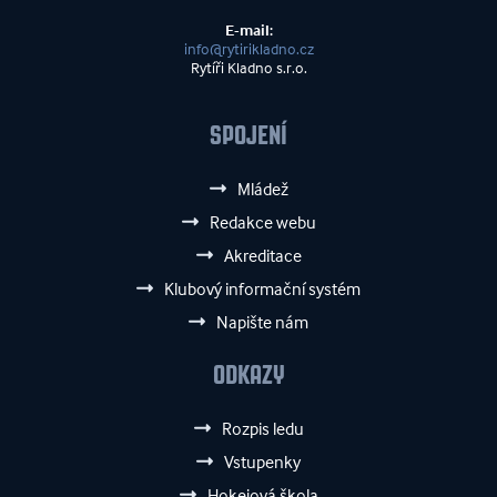
E-mail:
info@rytirikladno.cz
Rytíři Kladno s.r.o.
SPOJENÍ
Mládež
Redakce webu
Akreditace
Klubový informační systém
Napište nám
ODKAZY
Rozpis ledu
Vstupenky
Hokejová škola