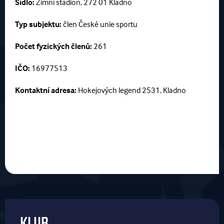
Sídlo:
Zimní stadion, 272 01 Kladno
Typ subjektu:
člen České unie sportu
Počet fyzických členů:
261
IČO:
16977513
Kontaktní adresa:
Hokejových legend 2531
, Kladno
KLUB