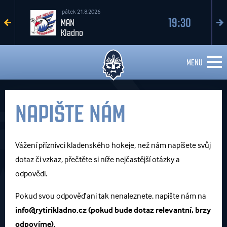
pátek 21.8.2026
19:30
MAN
Kladno
MENU
NAPIŠTE NÁM
Vážení příznivci kladenského hokeje, než nám napíšete svůj
dotaz či vzkaz, přečtěte si níže nejčastější otázky a
odpovědi.
Pokud svou odpověď ani tak nenaleznete, napište nám na
info@rytirikladno.cz
(pokud bude dotaz relevantní, brzy
odpovíme).