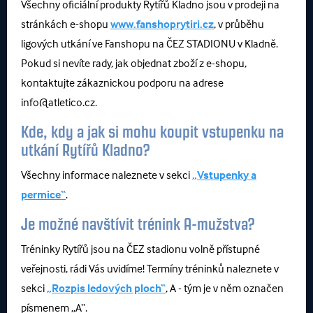
Všechny oficiální produkty Rytířů Kladno jsou v prodeji na
stránkách e-shopu
www.fanshoprytiri.cz
, v průběhu
ligových utkání ve Fanshopu na ČEZ STADIONU v Kladně.
Pokud si nevíte rady, jak objednat zboží z e-shopu,
kontaktujte zákaznickou podporu na adrese
info@atletico.cz.
Kde, kdy a jak si mohu koupit vstupenku na
utkání Rytířů Kladno?
Všechny informace naleznete v sekci
„Vstupenky a
permice“
.
Je možné navštívit trénink A-mužstva?
Tréninky Rytířů jsou na ČEZ stadionu volně přístupné
veřejnosti, rádi Vás uvidíme! Termíny tréninků naleznete v
sekci
„Rozpis ledových ploch“
, A - tým je v něm označen
písmenem „A“.