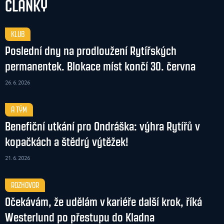
ČLÁNKY
KLUB
Poslední dny na prodloužení Rytířských
permanentek. Blokace míst končí 30. června
26. 6. 2026
A TÝM
Benefiční utkání pro Ondráška: výhra Rytířů v
kopačkách a štědrý výtěžek!
21. 6. 2026
ROZHOVOR
Očekávám, že udělám v kariéře další krok, říká
Westerlund po přestupu do Kladna