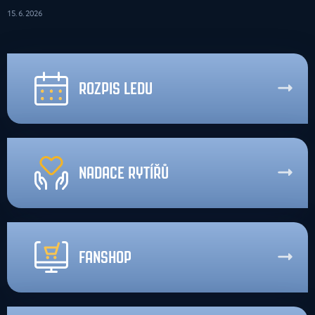
15. 6. 2026
ROZPIS LEDU
NADACE RYTÍŘŮ
FANSHOP