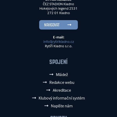
ČEZ STADION Kladno
Hokejových legend 2531
272 01 Kladno
NAVIGOVAT
E-mail:
info@rytirikladno.cz
Rytíři Kladno s.r.o.
SPOJENÍ
Mládež
Redakce webu
Akreditace
Klubový informační systém
Napište nám