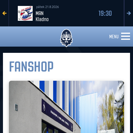
pátek 21.8.2026
19:30
MAN
Kladno
MENU
FANSHOP