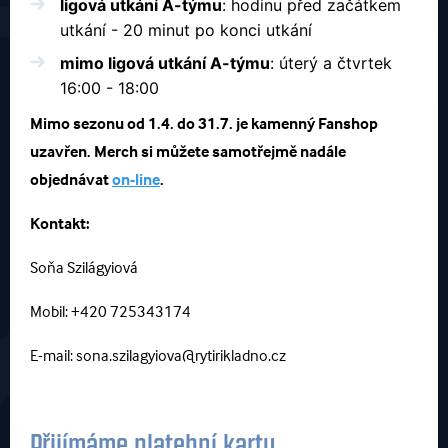
ligová utkání A-týmu
: hodinu před začátkem
utkání - 20 minut po konci utkání
mimo ligová utkání A-týmu
: úterý a čtvrtek
16:00 - 18:00
Mimo sezonu od 1.4. do 31.7. je kamenný Fanshop
uzavřen. Merch si můžete samotřejmě nadále
objednávat
on-line
.
Kontakt:
Soňa Szilágyiová
Mobil: +420 725343174
E-mail: sona.szilagyiova@rytirikladno.cz
Přijímáme platební karty