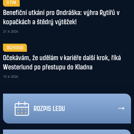
A TÝM
Benefiční utkání pro Ondráška: výhra Rytířů v
kopačkách a štědrý výtěžek!
21. 6. 2026
ROZHOVOR
Očekávám, že udělám v kariéře další krok, říká
Westerlund po přestupu do Kladna
15. 6. 2026
ROZPIS LEDU