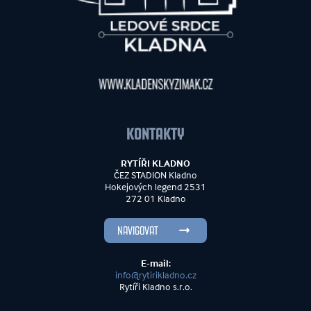
KONTAKTY
RYTÍŘI KLADNO
ČEZ STADION Kladno
Hokejových legend 2531
272 01 Kladno
NAVIGOVAT
E-mail:
info@rytirikladno.cz
Rytíři Kladno s.r.o.