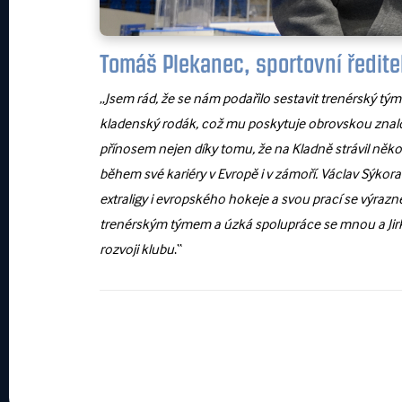
Tomáš Plekanec, sportovní ředite
„
Jsem rád, že se nám podařilo sestavit trenérský tým
kladenský rodák, což mu poskytuje obrovskou znalo
přínosem nejen díky tomu, že na Kladně strávil někol
během své kariéry v Evropě i v zámoří. Václav Sýko
extraligy i evropského hokeje a svou prací se výraz
trenérským týmem a úzká spolupráce se mnou a Jir
rozvoji klubu
.“