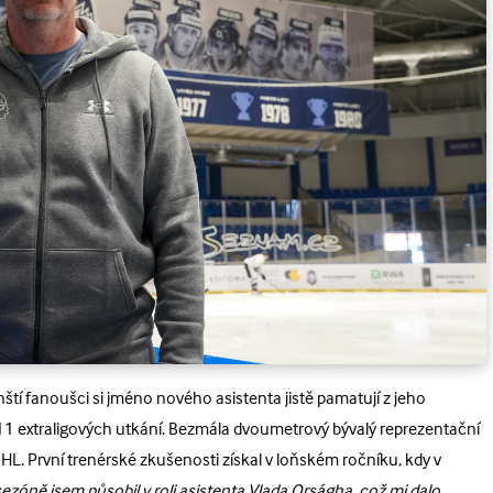
ští fanoušci si jméno nového asistenta jistě pamatují z jeho
1 extraligových utkání. Bezmála dvoumetrový bývalý reprezentační
HL. První trenérské zkušenosti získal v loňském ročníku, kdy v
ezóně jsem působil v roli asistenta Vlada Orságha, což mi dalo