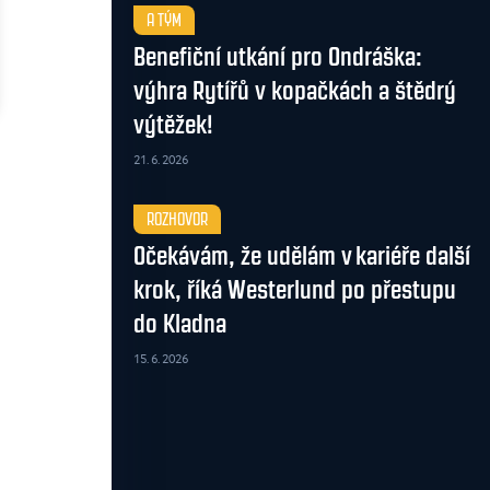
A TÝM
Benefiční utkání pro Ondráška:
výhra Rytířů v kopačkách a štědrý
výtěžek!
21. 6. 2026
ROZHOVOR
Očekávám, že udělám v kariéře další
krok, říká Westerlund po přestupu
do Kladna
15. 6. 2026