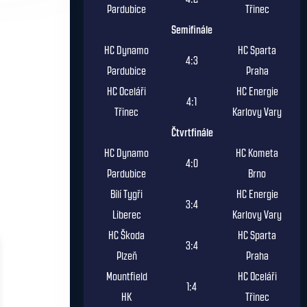
Pardubice
Třinec
Semifinále
HC Dynamo
HC Sparta
4:3
Pardubice
Praha
HC Oceláři
HC Energie
4:1
Třinec
Karlovy Vary
Čtvrtfinále
HC Dynamo
HC Kometa
4:0
Pardubice
Brno
Bílí Tygři
HC Energie
3:4
Liberec
Karlovy Vary
HC Škoda
HC Sparta
3:4
Plzeň
Praha
Mountfield
HC Oceláři
1:4
HK
Třinec