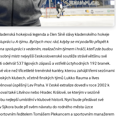
 kladenská hokejová legenda a člen Síně slávy kladenského hokeje
upráci u A-týmu. Byl bych moc rád, kdyby se mi podařilo přispět k
a spolupráci s vedením, realizačním týmem i hráči, kteří zde budou
násobný mistr nejvyšší československé soutěže strávil většinu své
6 odehrál 537 ligových zápasů a vstřelil úctyhodných 192 branek.
 více než třicetileté trenérské kariéry, kterou zahájil třemi sezónami
opských klubech, včetně finských týmů Lukko Rauma a Ilves
énoval úspěšný Lev Praha. V české extralize dovedl v roce 2002 k
noval také Litvínov nebo Hradec Králové, se kterým v sezóně
u nejlepší umístění v klubové historii. Nyní bude předávat své
v Sýkora bude při svém návratu do rodného města úzce
e sportovním ředitelem Tomášem Plekancem a sportovním manažerem