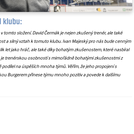
l klubu:
 v tomto složení. David Čermák je nejen zkušený trenér, ale také
st a silný vztah k tomuto klubu. Ivan Majeský pro nás bude cenným
ik let jako hráč, ale také díky bohatým zkušenostem, které nasbíral
ra je trenérskou osobností s mimořádně bohatými zkušenostmi z
ně podílel na úspěších mnoha týmů. Věřím, že jeho propojení s
kou Burgerem přinese týmu mnoho pozitiv a povede k dalšímu