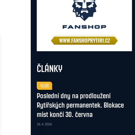
ČLÁNKY
KLUB
Poslední dny na prodloužení
Rytířských permanentek. Blokace
míst končí 30. června
26. 6. 2026