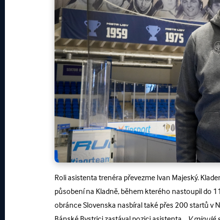
Roli asistenta trenéra převezme Ivan Majeský. Kladen
působení na Kladně, během kterého nastoupil do 11
obránce Slovenska nasbíral také přes 200 startů v N
Bánské Bystrici zastával pozici asistenta. „
V minulé s