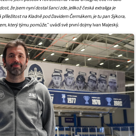
, že jsem nyní dostal šanci zde, jelikož česká extraliga je
á příležitost na Kladně pod Davidem Čermákem, je tu pan Sýkora,
nem, který týmu pomůže
,“ uvádí své první dojmy Ivan Majeský.