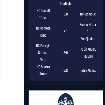
Předkolo
HC Oceláři
3:0
HC Olomouc
Třinec
Banes Motor
HC Kometa
3:1
Č.
Brno
Budějovice
HC Energie
HC VÍTKOVICE
Karlovy
3:0
RIDERA
Vary
HC Sparta
3:2
Rytíři Kladno
Praha