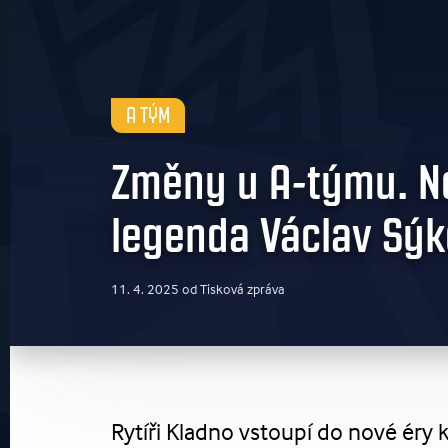
A TÝM
Změny u A-týmu. N
legenda Václav Sýk
11. 4. 2025 od Tisková zpráva
Rytíři Kladno vstoupí do nové éry