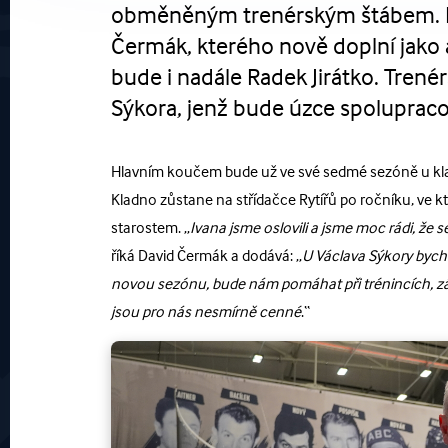
obměněným trenérským štábem. Na
Čermák, kterého nově doplní jako 
bude i nadále Radek Jirátko. Trenér
Sýkora, jenž bude úzce spoluprac
Hlavním koučem bude už ve své sedmé sezóně u kla
Kladno zůstane na střídačce Rytířů po ročníku, ve 
starostem. „
Ivana jsme oslovili a jsme moc rádi, že
říká David Čermák a dodává: „
U Václava Sýkory bych
novou sezónu, bude nám pomáhat při trénincích, záp
jsou pro nás nesmírně cenné
.“