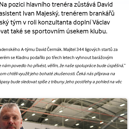
 pozici hlavního trenéra zůstává David
asistent Ivan Majeský, trenérem brankářů
ský tým v roli konzultanta doplní Václav
ovat také se sportovním úsekem klubu.
denského A-týmu David Čermák. Majitel 344 ligových startů za
kterém se Kladnu podařilo po třech letech vyhnout barážovým
 se nám povedlo ho přivést, věřím, že naše spolupráce bude úspěšná
,“
om chtěli využít jeho bohaté zkušenosti. Čeká nás příprava na
asy bude sledovat spíše z tribuny. Jeho postřehy a pohled na věc