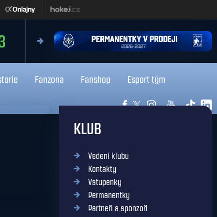
pátek 21.8.2026
0
19:3
MAN
Kladno
storie
Fanzona
Fanshop
Esport tým
KLUB
Vedení klubu
Kontakty
Vstupenky
Permanentky
Partneři a sponzoři