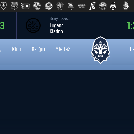
čtvrtek 13.8.2026
:3
18:0
Liberec
Kladno
y
Klub
A-tým
Mládež
Hi