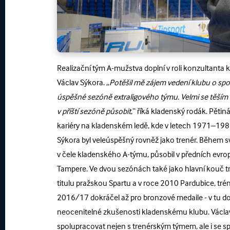
Realizační tým A-mužstva doplní v roli konzultanta
Václav Sýkora. „
Potěšil mě zájem vedení klubu o spol
úspěšné sezóně extraligového týmu. Velmi se těším n
v příští sezóně působit
,“ říká kladenský rodák. Pěti
kariéry na kladenském ledě, kde v letech 1971–198
Sýkora byl veleúspěšný rovněž jako trenér. Během své
v čele kladenského A-týmu, působil v předních evr
Tampere. Ve dvou sezónách také jako hlavní kouč tr
titulu pražskou Spartu a v roce 2010 Pardubice, tré
2016/17 dokráčel až pro bronzové medaile - v tu dob
neocenitelné zkušenosti kladenskému klubu. Václa
spolupracovat nejen s trenérským týmem, ale i s