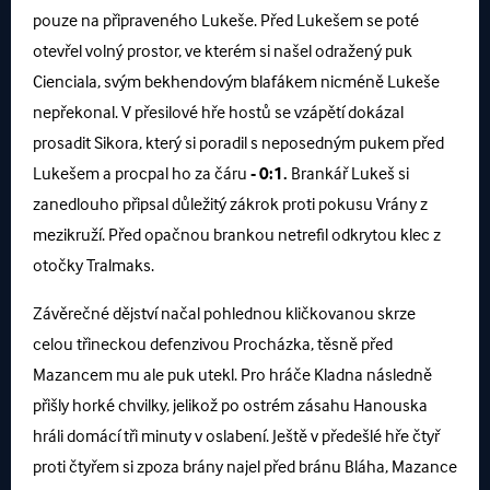
pouze na připraveného Lukeše. Před Lukešem se poté
otevřel volný prostor, ve kterém si našel odražený puk
Cienciala, svým bekhendovým blafákem nicméně Lukeše
nepřekonal. V přesilové hře hostů se vzápětí dokázal
prosadit Sikora, který si poradil s neposedným pukem před
Lukešem a procpal ho za čáru
- 0:1.
Brankář Lukeš si
zanedlouho připsal důležitý zákrok proti pokusu Vrány z
mezikruží. Před opačnou brankou netrefil odkrytou klec z
otočky Tralmaks.
Závěrečné dějství načal pohlednou kličkovanou skrze
celou třineckou defenzivou Procházka, těsně před
Mazancem mu ale puk utekl. Pro hráče Kladna následně
přišly horké chvilky, jelikož po ostrém zásahu Hanouska
hráli domácí tři minuty v oslabení. Ještě v předešlé hře čtyř
proti čtyřem si zpoza brány najel před bránu Bláha, Mazance