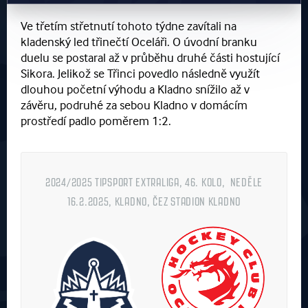
Ve třetím střetnutí tohoto týdne zavítali na
kladenský led třinečtí Oceláři. O úvodní branku
duelu se postaral až v průběhu druhé části hostující
Sikora. Jelikož se Třinci povedlo následně využít
dlouhou početní výhodu a Kladno snížilo až v
závěru, podruhé za sebou Kladno v domácím
prostředí padlo poměrem 1:2.
2024/2025 TIPSPORT EXTRALIGA, 46. KOLO, NEDĚLE
16.2.2025, KLADNO, ČEZ STADION KLADNO