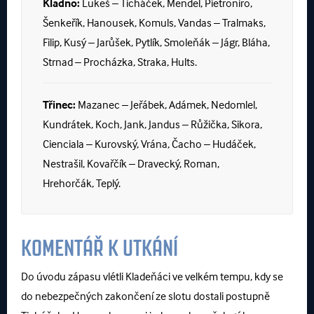
Kladno:
Lukeš – Ticháček, Mendel, Pietroniro,
Šenkeřík, Hanousek, Komuls, Vandas – Tralmaks,
Filip, Kusý – Jarůšek, Pytlík, Smoleňák – Jágr, Bláha,
Strnad – Procházka, Straka, Hults.
Třinec:
Mazanec – Jeřábek, Adámek, Nedomlel,
Kundrátek, Koch, Jank, Jandus – Růžička, Sikora,
Cienciala – Kurovský, Vrána, Čacho – Hudáček,
Nestrašil, Kovařčík – Dravecký, Roman,
Hrehorčák, Teplý.
KOMENTÁŘ K UTKÁNÍ
Do úvodu zápasu vlétli Kladeňáci ve velkém tempu, kdy se
do nebezpečných zakončení ze slotu dostali postupně