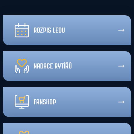
ROZPIS LEDU
NADACE RYTÍŘŮ
FANSHOP