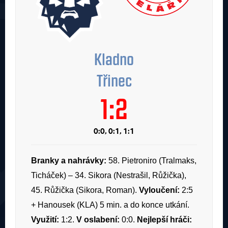
Kladno
Třinec
1:2
0:0, 0:1, 1:1
Branky a nahrávky:
58. Pietroniro (Tralmaks,
Ticháček) – 34. Sikora (Nestrašil, Růžička),
45. Růžička (Sikora, Roman).
Vyloučení:
2:5
+ Hanousek (KLA) 5 min. a do konce utkání.
Využití:
1:2.
V oslabení:
0:0.
Nejlepší hráči: