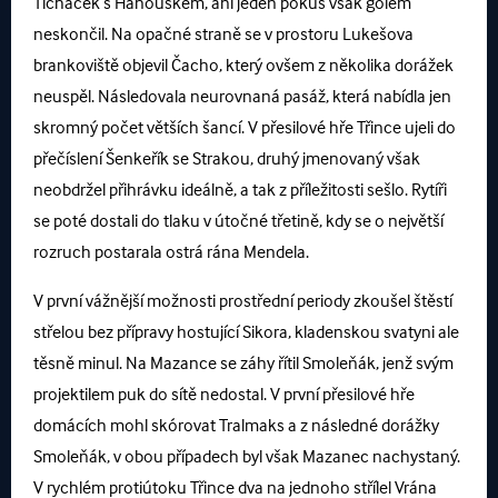
Ticháček s Hanouskem, ani jeden pokus však gólem
neskončil. Na opačné straně se v prostoru Lukešova
brankoviště objevil Čacho, který ovšem z několika dorážek
neuspěl. Následovala neurovnaná pasáž, která nabídla jen
skromný počet větších šancí. V přesilové hře Třince ujeli do
přečíslení Šenkeřík se Strakou, druhý jmenovaný však
neobdržel přihrávku ideálně, a tak z příležitosti sešlo. Rytíři
se poté dostali do tlaku v útočné třetině, kdy se o největší
rozruch postarala ostrá rána Mendela.
V první vážnější možnosti prostřední periody zkoušel štěstí
střelou bez přípravy hostující Sikora, kladenskou svatyni ale
těsně minul. Na Mazance se záhy řítil Smoleňák, jenž svým
projektilem puk do sítě nedostal. V první přesilové hře
domácích mohl skórovat Tralmaks a z následné dorážky
Smoleňák, v obou případech byl však Mazanec nachystaný.
V rychlém protiútoku Třince dva na jednoho střílel Vrána