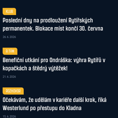
KLUB
Poslední dny na prodloužení Rytířských
permanentek. Blokace míst končí 30. června
26. 6. 2026
A TÝM
Benefiční utkání pro Ondráška: výhra Rytířů v
kopačkách a štědrý výtěžek!
21. 6. 2026
ROZHOVOR
Očekávám, že udělám v kariéře další krok, říká
Westerlund po přestupu do Kladna
15. 6. 2026