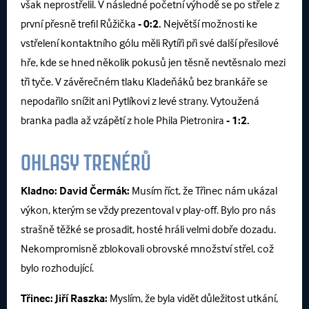
však neprostřelil. V následné početní výhodě se po střele z
první přesně trefil Růžička
- 0:2.
Největší možnosti ke
vstřelení kontaktního gólu měli Rytíři při své další přesilové
hře, kde se hned několik pokusů jen těsně nevtěsnalo mezi
tři tyče. V závěrečném tlaku Kladeňáků bez brankáře se
nepodařilo snížit ani Pytlíkovi z levé strany. Vytoužená
branka padla až vzápětí z hole Phila Pietronira
- 1:2.
OHLASY TRENÉRŮ
Kladno:
David Čermák:
Musím říct, že Třinec nám ukázal
výkon, kterým se vždy prezentoval v play-off. Bylo pro nás
strašně těžké se prosadit, hosté hráli velmi dobře dozadu.
Nekompromisně zblokovali obrovské množství střel, což
bylo rozhodující.
Třinec:
Jiří Raszka:
Myslím, že byla vidět důležitost utkání,