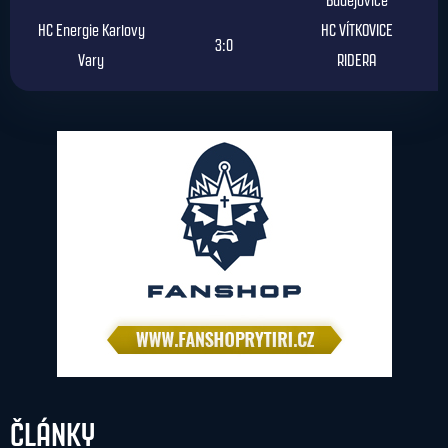
Budějovice
HC Energie Karlovy
HC VÍTKOVICE
3:0
Vary
RIDERA
ČLÁNKY