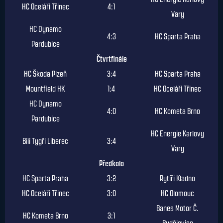
HC Oceláři Třinec
4:1
Vary
HC Dynamo
4:3
HC Sparta Praha
Pardubice
Čtvrtfinále
HC Škoda Plzeň
3:4
HC Sparta Praha
Mountfield HK
1:4
HC Oceláři Třinec
HC Dynamo
4:0
HC Kometa Brno
Pardubice
HC Energie Karlovy
Bílí Tygři Liberec
3:4
Vary
Předkolo
HC Sparta Praha
3:2
Rytíři Kladno
HC Oceláři Třinec
3:0
HC Olomouc
Banes Motor Č.
HC Kometa Brno
3:1