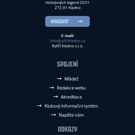
Hokejových legend 2531
272 01 Kladno
NAVIGOVAT
E-mail:
info@rytirikladno.cz
Rytíři Kladno s.r.o.
SPOJENÍ
Mládež
Redakce webu
Akreditace
Klubový informační systém
Napište nám
ODKAZY