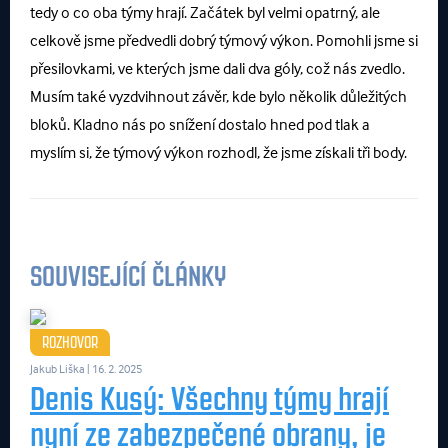
tedy o co oba týmy hrají. Začátek byl velmi opatrný, ale
celkově jsme předvedli dobrý týmový výkon. Pomohli jsme si
přesilovkami, ve kterých jsme dali dva góly, což nás zvedlo.
Musím také vyzdvihnout závěr, kde bylo několik důležitých
bloků. Kladno nás po snížení dostalo hned pod tlak a
myslím si, že týmový výkon rozhodl, že jsme získali tři body.
SOUVISEJÍCÍ ČLÁNKY
ROZHOVOR
Jakub Liška
| 16. 2. 2025
Denis Kusý: Všechny týmy hrají
nyní ze zabezpečené obrany, je