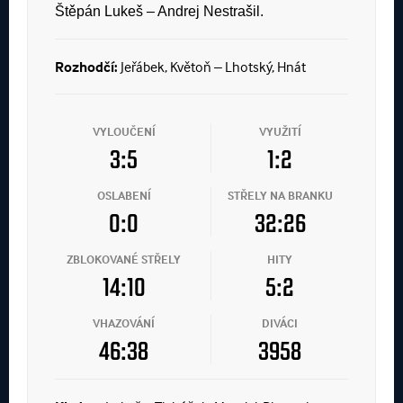
Štěpán Lukeš – Andrej Nestrašil.
Rozhodčí:
Jeřábek, Květoň – Lhotský, Hnát
VYLOUČENÍ
VYUŽITÍ
3:5
1:2
OSLABENÍ
STŘELY NA BRANKU
0:0
32:26
ZBLOKOVANÉ STŘELY
HITY
14:10
5:2
VHAZOVÁNÍ
DIVÁCI
46:38
3958