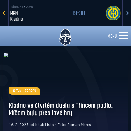
sobota 22.8.2026
17:30
Kladno
Davos
MENU
A TÝM - ZÁPASY
Kladno ve čtvrtém duelu s Třincem padlo,
klíčem byly přesilové hry
16. 2. 2025 od Jakub Liška / Foto: Roman Mareš