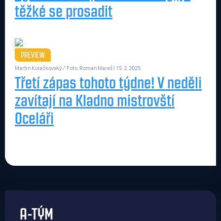
těžké se prosadit
PREVIEW
Martin Kolačkovský / Foto: Roman Mareš
| 15. 2. 2025
Třetí zápas tohoto týdne! V neděli
zavítají na Kladno mistrovští
Oceláři
A-TÝM