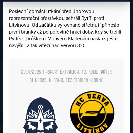
Poslední domácí utkání před únorovou
reprezentační přestávkou sehráli Rytíři proti
Litvínovu. Od začátku vyrovnané střetnutí přineslo
první branky až po polovině hrací doby, kdy se trefili
Pytlík s Jarůškem. V závěru Kladeňáci náskok ještě
navýšili, a tak vítězí nad Vervou 3:0.
2024/2025 TIPSPORT EXTRALIGA, 42. KOLO, PÁTEK
31.1.2025, KLADNO, ČEZ STADION KLADNO