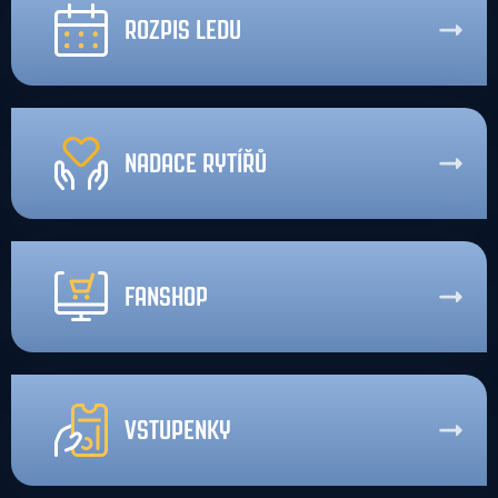
ROZPIS LEDU
NADACE RYTÍŘŮ
FANSHOP
VSTUPENKY