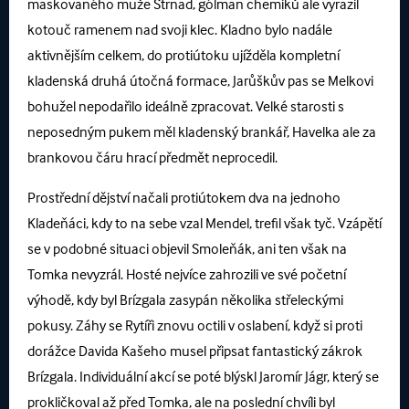
maskovaného muže Strnad, gólman chemiků ale vyrazil
kotouč ramenem nad svoji klec. Kladno bylo nadále
aktivnějším celkem, do protiútoku ujížděla kompletní
kladenská druhá útočná formace, Jarůškův pas se Melkovi
bohužel nepodařilo ideálně zpracovat. Velké starosti s
neposedným pukem měl kladenský brankář, Havelka ale za
brankovou čáru hrací předmět neprocedil.
Prostřední dějství načali protiútokem dva na jednoho
Kladeňáci, kdy to na sebe vzal Mendel, trefil však tyč. Vzápětí
se v podobné situaci objevil Smoleňák, ani ten však na
Tomka nevyzrál. Hosté nejvíce zahrozili ve své početní
výhodě, kdy byl Brízgala zasypán několika střeleckými
pokusy. Záhy se Rytíři znovu octili v oslabení, když si proti
dorážce Davida Kašeho musel připsat fantastický zákrok
Brízgala. Individuální akcí se poté blýskl Jaromír Jágr, který se
prokličkoval až před Tomka, ale na poslední chvíli byl