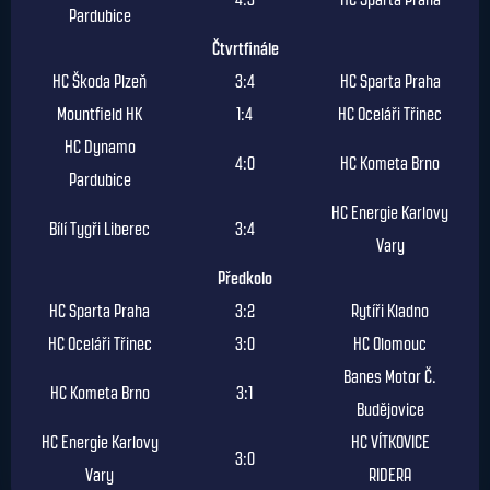
Pardubice
Čtvrtfinále
HC Škoda Plzeň
3:4
HC Sparta Praha
Mountfield HK
1:4
HC Oceláři Třinec
HC Dynamo
4:0
HC Kometa Brno
Pardubice
HC Energie Karlovy
Bílí Tygři Liberec
3:4
Vary
Předkolo
HC Sparta Praha
3:2
Rytíři Kladno
HC Oceláři Třinec
3:0
HC Olomouc
Banes Motor Č.
HC Kometa Brno
3:1
Budějovice
HC Energie Karlovy
HC VÍTKOVICE
3:0
Vary
RIDERA