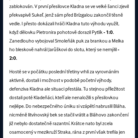
zablokován. V první přesilovce Kladna se ve velké šanci zjevil
překvapivě Sukeľ, jenž sám před Brízgalou zakončil těsně
vedle. I přesto dokázali hráči Kladna tuto výhodu využít,
když dělovku Pietronira pohotově dorazil Pytlík
- 1:0.
Zanedlouho vybojoval Smoleňák puk za brankou a Melka
ho bleskově nahrál Jarůškovi do slotu, který se nemýlil
-
2:0.
Hosté se v počátku poslední třetiny vrhli za vyrovnáním
aktivně, dostali i možnost v podobě početní výhody,
defenziva Kladna ale situaci přestála. Tu stejnou příležitost
dostali poté Kladeňáci, kteří ale nenaložili s přesilovkou
nejlépe. Do nebezpečného úniku si vzápětí nabruslil Bláha,
nicméně litvínovský bek se stačil vrátit a Bláhovo zakončení
již nebylo dostatečně razantní. Krátce nato byl zcela
osamocený v mezikruží Straka, rána z první však trefila jen