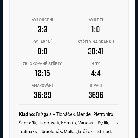
VYLOUČENÍ
VYUŽITÍ
3:3
1:0
OSLABENÍ
STŘELY NA BRANKU
0:0
38:41
ZBLOKOVANÉ STŘELY
HITY
12:15
4:4
VHAZOVÁNÍ
DIVÁCI
36:29
3696
Kladno:
Brízgala – Ticháček, Mendel, Pietroniro,
Šenkeřík, Hanousek, Komuls, Vandas – Pytlík, Filip,
Tralmaks – Smoleňák, Melka, Jarůšek – Strnad,