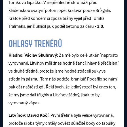
Tomkovu lapačku. V nepřehledné skrumáži před
kladenskou svatyní potom opět kraloval pouze Brízgala.
Krátce před koncem si zpoza brány vyjel před Tomka
Tralmaks, jenž uklidil puk podél betonu za čáru
- 3:0.
OHLASY TRENÉRŮ
Kladno:
Václav Skuhravý:
Za mě bylo celé utkání naprosto
vyrovnané. Litvínov měl dnes hodně šancí, hlavně přečíslení
ve druhé třetině, protože jsme hodně ztráceli puky ve
středním pásmu. Tam nás podržel brankář. Podařilo se nám
pak dát naštěstí gól. Řekl bych, že jediný rozdíl byl dnes ten,
že my jsme dali tři góly a Litvínov žádný, jinak to byl
vyrovnaný zápas.
Litvínov:
David Kočí:
První třetina byla velice vyrovnaná,
protože si oba týmy chtěly odvézt důležité body do tabulky