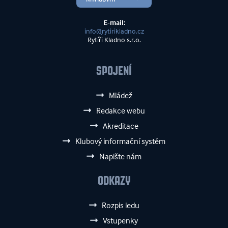
E-mail:
info@rytirikladno.cz
Rytíři Kladno s.r.o.
SPOJENÍ
Mládež
Redakce webu
Akreditace
Klubový informační systém
Napište nám
ODKAZY
Rozpis ledu
Vstupenky