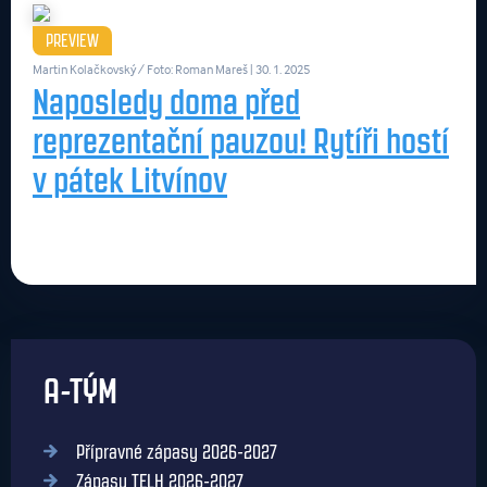
PREVIEW
Martin Kolačkovský / Foto: Roman Mareš
| 30. 1. 2025
Naposledy doma před
reprezentační pauzou! Rytíři hostí
v pátek Litvínov
A-TÝM
Přípravné zápasy 2026-2027
Zápasy TELH 2026-2027