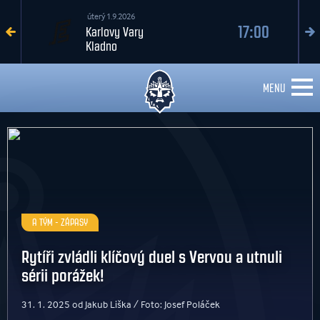
úterý 1.9.2026
17:00
Karlovy Vary
Kladno
MENU
A TÝM - ZÁPASY
Rytíři zvládli klíčový duel s Vervou a utnuli
sérii porážek!
31. 1. 2025 od Jakub Liška / Foto: Josef Poláček