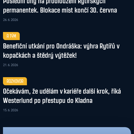
Poslední dny na prodloužení Rytířských
permanentek. Blokace míst končí 30. června
26. 6. 2026
A TÝM
Benefiční utkání pro Ondráška: výhra Rytířů v
kopačkách a štědrý výtěžek!
21. 6. 2026
ROZHOVOR
Očekávám, že udělám v kariéře další krok, říká
Westerlund po přestupu do Kladna
15. 6. 2026