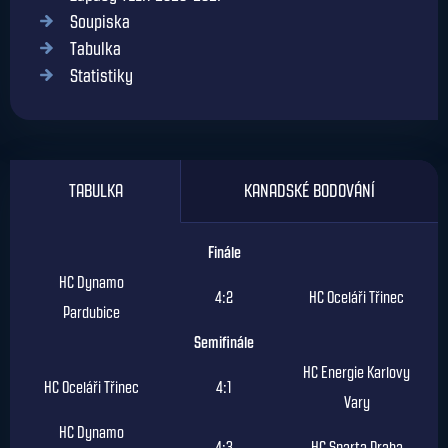
Soupiska
Tabulka
Statistiky
TABULKA
KANADSKÉ BODOVÁNÍ
Finále
HC Dynamo
4:2
HC Oceláři Třinec
Pardubice
Semifinále
HC Energie Karlovy
HC Oceláři Třinec
4:1
Vary
HC Dynamo
4:3
HC Sparta Praha