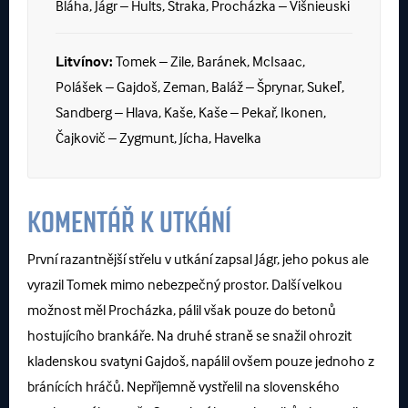
Bláha, Jágr – Hults, Straka, Procházka – Višnieuski
Litvínov:
Tomek – Zile, Baránek, McIsaac,
Polášek – Gajdoš, Zeman, Baláž – Šprynar, Sukeľ,
Sandberg – Hlava, Kaše, Kaše – Pekař, Ikonen,
Čajkovič – Zygmunt, Jícha, Havelka
KOMENTÁŘ K UTKÁNÍ
První razantnější střelu v utkání zapsal Jágr, jeho pokus ale
vyrazil Tomek mimo nebezpečný prostor. Další velkou
možnost měl Procházka, pálil však pouze do betonů
hostujícího brankáře. Na druhé straně se snažil ohrozit
kladenskou svatyni Gajdoš, napálil ovšem pouze jednoho z
bránících hráčů. Nepříjemně vystřelil na slovenského