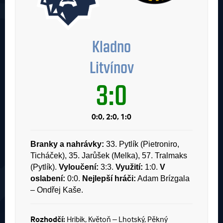
Kladno
Litvínov
3:0
0:0, 2:0, 1:0
Branky a nahrávky:
33. Pytlík (Pietroniro,
Ticháček), 35. Jarůšek (Melka), 57. Tralmaks
(Pytlík).
Vyloučení:
3:3.
Využití:
1:0.
V
oslabení:
0:0.
Nejlepší hráči:
Adam Brízgala
– Ondřej Kaše.
Rozhodčí:
Hribik, Květoň – Lhotský, Pěkný