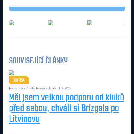
SOUVISEJÍCÍ ČLÁNKY
OHLASY
Jakub Liška / Foto: Roman Mareš
| 1. 2. 2025
Měl jsem velkou podporu od kluků
před sebou, chválí si Brízgala po
Litvínovu