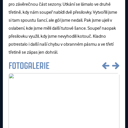
pro závěrečnou část sezony. Utkání se lámalo ve druhé
třetině, kdy nám soupeř nabídl dvě přesilovky. Vytvořili jsme
si tam spoustu šancí, ale gól jsme nedali. Pak jsme ujeli v
oslabení, kde jsme měli další tutové šance. Soupeř naopak
přesilovku využil, kdy jsme nevyhodili kotouč. Kladno
potrestalo i další naší chybu v obranném pásmu a ve třetí
třetině se zápas jen dohrál.
FOTOGALERIE