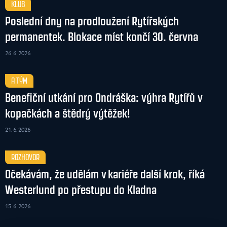
KLUB
Poslední dny na prodloužení Rytířských
permanentek. Blokace míst končí 30. června
26. 6. 2026
A TÝM
Benefiční utkání pro Ondráška: výhra Rytířů v
kopačkách a štědrý výtěžek!
21. 6. 2026
ROZHOVOR
Očekávám, že udělám v kariéře další krok, říká
Westerlund po přestupu do Kladna
15. 6. 2026