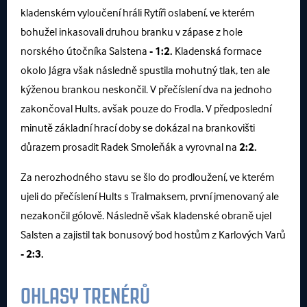
kladenském vyloučení hráli Rytíři oslabení, ve kterém
bohužel inkasovali druhou branku v zápase z hole
norského útočníka Salstena
- 1:2.
Kladenská formace
okolo Jágra však následně spustila mohutný tlak, ten ale
kýženou brankou neskončil. V přečíslení dva na jednoho
zakončoval Hults, avšak pouze do Frodla. V předposlední
minutě základní hrací doby se dokázal na brankovišti
důrazem prosadit Radek Smoleňák a vyrovnal na
2:2.
Za nerozhodného stavu se šlo do prodloužení, ve kterém
ujeli do přečíslení Hults s Tralmaksem, první jmenovaný ale
nezakončil gólově. Následně však kladenské obraně ujel
Salsten a zajistil tak bonusový bod hostům z Karlových Varů
- 2:3.
OHLASY TRENÉRŮ