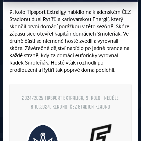
9. kolo Tipsport Extraligy nabídlo na kladenském ČEZ
Stadionu duel Rytířů s karlovarskou Energií, který
skončil první domácí porážkou v této sezóně. Skóre
zápasu sice otevřel kapitán domácích Smoleňák. Ve
druhé části se nicméně hosté zvedli a vyrovnali
skóre. Závěrečné dějství nabídlo po jedné brance na
každé straně, kdy za domácí euforicky vyrovnal
Radek Smoleňák. Hosté však rozhodli po
prodloužení a Rytíři tak poprvé doma podlehli.
2024/2025 TIPSPORT EXTRALIGA, 9. KOLO, NEDĚLE
6.10.2024, KLADNO, ČEZ STADION KLADNO