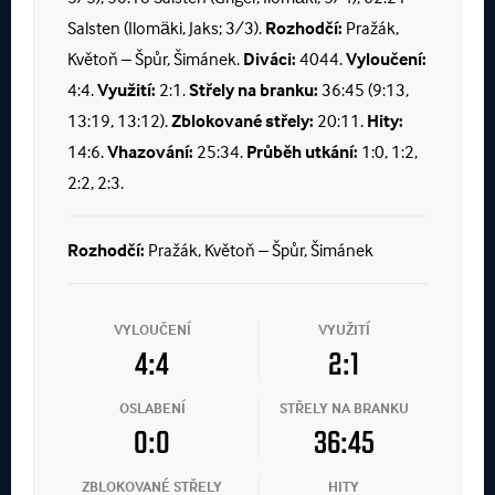
Salsten (Ilomäki, Jaks; 3/3).
Rozhodčí:
Pražák,
Květoň – Špůr, Šimánek.
Diváci:
4044.
Vyloučení:
4:4.
Využití:
2:1.
Střely na branku:
36:45 (9:13,
13:19, 13:12).
Zblokované střely:
20:11.
Hity:
14:6.
Vhazování:
25:34.
Průběh utkání:
1:0, 1:2,
2:2, 2:3.
Rozhodčí:
Pražák, Květoň – Špůr, Šimánek
VYLOUČENÍ
VYUŽITÍ
4:4
2:1
OSLABENÍ
STŘELY NA BRANKU
0:0
36:45
ZBLOKOVANÉ STŘELY
HITY