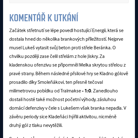
KOMENTÁŘ K UTKÁNÍ
Začátek střetnutí se lépe povedl hostující Energii, která se
dostala hned do několika brankových příležitostí. Nejprve
musel Lukeš vytasit svůj beton proti střele Beránka. O
chvilku později zase čelil střelám z hole Jiskry. Za
kladenskou ofenzivu se připomněl Melka skrytou střelou z
pravé strany. Během následné přsilové hry se Kladno gólově
prosadilo díky Smoleňákovi, ten přesně tečoval
milimetrovou pobídku od Tralmakse
- 1:0
. Zanedlouho
dostali hosté také možnost početní výhody, zásluhou
domácí defenzivy v čele s Lukešem však branka nepadla. V
závěru periody sice Kladeňáci hýřili aktivitou, nicméně
druhý gól z tlaku nevytěžili.