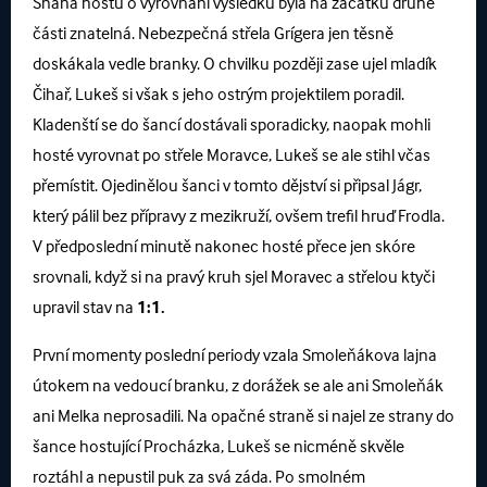
Snaha hostů o vyrovnání výsledku byla na začátku druhé
části znatelná. Nebezpečná střela Grígera jen těsně
doskákala vedle branky. O chvilku později zase ujel mladík
Čihař, Lukeš si však s jeho ostrým projektilem poradil.
Kladenští se do šancí dostávali sporadicky, naopak mohli
hosté vyrovnat po střele Moravce, Lukeš se ale stihl včas
přemístit. Ojedinělou šanci v tomto dějství si připsal Jágr,
který pálil bez přípravy z mezikruží, ovšem trefil hruď Frodla.
V předposlední minutě nakonec hosté přece jen skóre
srovnali, když si na pravý kruh sjel Moravec a střelou ktyči
upravil stav na
1:1.
První momenty poslední periody vzala Smoleňákova lajna
útokem na vedoucí branku, z dorážek se ale ani Smoleňák
ani Melka neprosadili. Na opačné straně si najel ze strany do
šance hostující Procházka, Lukeš se nicméně skvěle
roztáhl a nepustil puk za svá záda. Po smolném