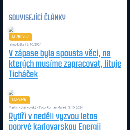
SOUVISEJÍCÍ ČLÁNKY
ROZHOVOR
Jakub Liška
| 6. 10. 2024
V zápase byla spousta věcí, na
kterých musíme zapracovat, lituje
Ticháček
PREVIEW
Martin Kolačkovský / Foto: Roman Mareš
| 5. 10. 2024
Rytíři v neděli vyzvou letos
poprvé karlovarskou Energii