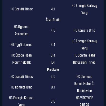
HC Energie Karlovy
HC Oceláři Třinec
4:1
Vary
Čtvrtfinále
HC Dynamo
4:0
HC Kometa Brno
Pardubice
HC Energie Karlovy
Bílí Tygři Liberec
3:4
Vary
HC Škoda Plzeň
3:4
HC Sparta Praha
Mountfield HK
1:4
HC Oceláři Třinec
Předkolo
HC Oceláři Třinec
3:0
HC Olomouc
Banes Motor Č.
HC Kometa Brno
3:1
Budějovice
HC Energie Karlovy
HC VÍTKOVICE
3:0
Vary
RIDERA