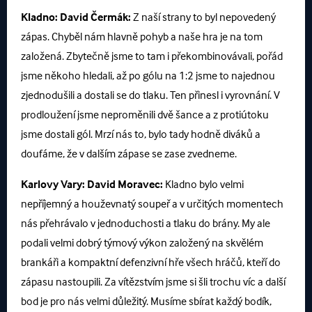
Kladno:
David Čermák:
Z naší strany to byl nepovedený
zápas. Chyběl nám hlavně pohyb a naše hra je na tom
založená. Zbytečně jsme to tam i překombinovávali, pořád
jsme někoho hledali, až po gólu na 1:2 jsme to najednou
zjednodušili a dostali se do tlaku. Ten přinesl i vyrovnání. V
prodloužení jsme neproměnili dvě šance a z protiútoku
jsme dostali gól. Mrzí nás to, bylo tady hodně diváků a
doufáme, že v dalším zápase se zase zvedneme.
Karlovy Vary:
David Moravec:
Kladno bylo velmi
nepříjemný a houževnatý soupeř a v určitých momentech
nás přehrávalo v jednoduchosti a tlaku do brány. My ale
podali velmi dobrý týmový výkon založený na skvělém
brankáři a kompaktní defenzivní hře všech hráčů, kteří do
zápasu nastoupili. Za vítězstvím jsme si šli trochu víc a další
bod je pro nás velmi důležitý. Musíme sbírat každý bodík,