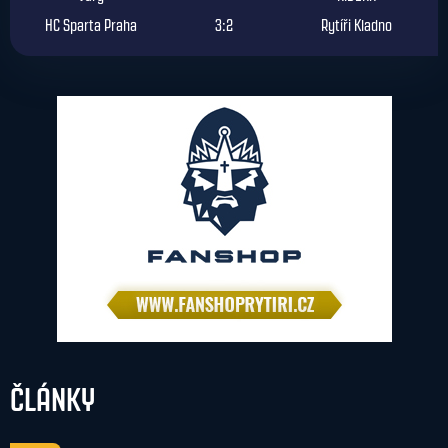
HC Sparta Praha
3:2
Rytíři Kladno
ČLÁNKY