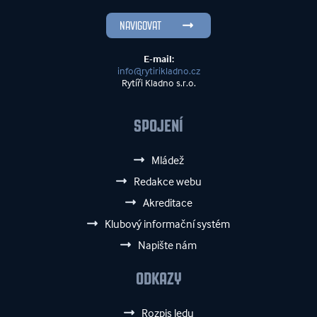
NAVIGOVAT
E-mail:
info@rytirikladno.cz
Rytíři Kladno s.r.o.
SPOJENÍ
Mládež
Redakce webu
Akreditace
Klubový informační systém
Napište nám
ODKAZY
Rozpis ledu