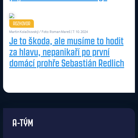
ROZHOVOR
Martin Kolačkovský / Foto: Roman Mareš
| 7. 10. 2024
Je to škoda, ale musíme to hodit
za hlavu, nepanikaří po první
domácí prohře Sebastián Redlich
A-TÝM