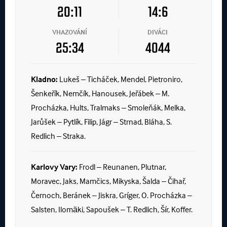
20:11
14:6
VHAZOVÁNÍ
DIVÁCI
25:34
4044
Kladno:
Lukeš – Ticháček, Mendel, Pietroniro,
Šenkeřík, Nemčík, Hanousek, Jeřábek – M.
Procházka, Hults, Tralmaks – Smoleňák, Melka,
Jarůšek – Pytlík, Filip, Jágr – Strnad, Bláha, S.
Redlich – Straka.
Karlovy Vary:
Frodl – Reunanen, Plutnar,
Moravec, Jaks, Mamčics, Mikyska, Šalda – Čihař,
Černoch, Beránek – Jiskra, Gríger, O. Procházka –
Salsten, Ilomäki, Sapoušek – T. Redlich, Šír, Koffer.