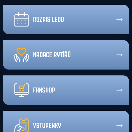
ROZPIS LEDU
NADACE RYTÍŘŮ
FANSHOP
VSTUPENKY