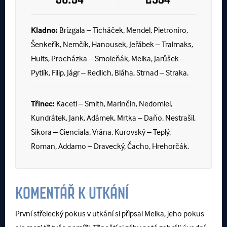
Kladno:
Brízgala – Ticháček, Mendel, Pietroniro,
Šenkeřík, Nemčík, Hanousek, Jeřábek – Tralmaks,
Hults, Procházka – Smoleňák, Melka, Jarůšek –
Pytlík, Filip, Jágr – Redlich, Bláha, Strnad – Straka.
Třinec:
Kacetl – Smith, Marinčin, Nedomlel,
Kundrátek, Jank, Adámek, Mrtka – Daňo, Nestrašil,
Sikora – Cienciala, Vrána, Kurovský – Teplý,
Roman, Addamo – Dravecký, Čacho, Hrehorčák.
KOMENTÁŘ K UTKÁNÍ
První střelecký pokus v utkání si připsal Melka, jeho pokus