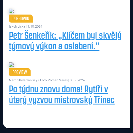
ROZHOVOR
Jakub Liška
| 1. 10. 2024
Petr Šenkeřík: „Klíčem byl skvělý
týmový výkon a oslabení."
PREVIEW
Martin Kolačkovský / Foto: Roman Mareš
| 30. 9. 2024
Po týdnu znovu doma! Rytíři v
úterý vyzvou mistrovský Třinec