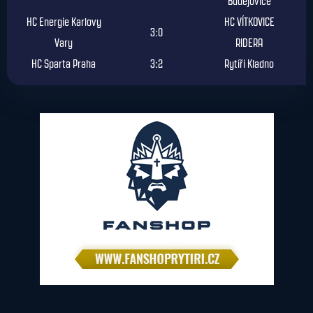
Budějovice
HC Energie Karlovy
HC VÍTKOVICE
3:0
Vary
RIDERA
HC Sparta Praha
3:2
Rytíři Kladno