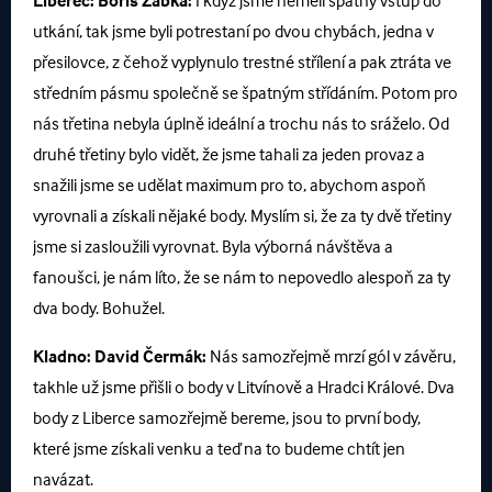
Liberec:
Boris Žabka:
I když jsme neměli špatný vstup do
utkání, tak jsme byli potrestaní po dvou chybách, jedna v
přesilovce, z čehož vyplynulo trestné střílení a pak ztráta ve
středním pásmu společně se špatným střídáním. Potom pro
nás třetina nebyla úplně ideální a trochu nás to sráželo. Od
druhé třetiny bylo vidět, že jsme tahali za jeden provaz a
snažili jsme se udělat maximum pro to, abychom aspoň
vyrovnali a získali nějaké body. Myslím si, že za ty dvě třetiny
jsme si zasloužili vyrovnat. Byla výborná návštěva a
fanoušci, je nám líto, že se nám to nepovedlo alespoň za ty
dva body. Bohužel.
Kladno:
David Čermák:
Nás samozřejmě mrzí gól v závěru,
takhle už jsme přišli o body v Litvínově a Hradci Králové. Dva
body z Liberce samozřejmě bereme, jsou to první body,
které jsme získali venku a teď na to budeme chtít jen
navázat.