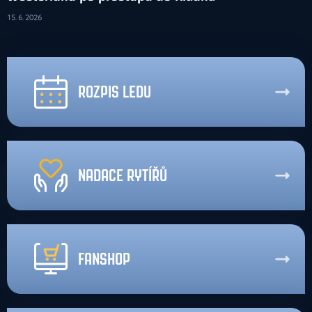
15. 6. 2026
ROZPIS LEDU
NADACE RYTÍŘŮ
FANSHOP