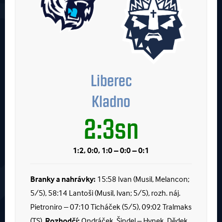
Liberec
Kladno
2:3sn
1:2, 0:0, 1:0 – 0:0 – 0:1
Branky a nahrávky:
15:58 Ivan (Musil, Melancon;
5/5), 58:14 Lantoši (Musil, Ivan; 5/5), rozh. náj.
Pietroniro – 07:10 Ticháček (5/5), 09:02 Tralmaks
(TS).
Rozhodčí:
Ondráček, Šindel – Hynek, Dědek.