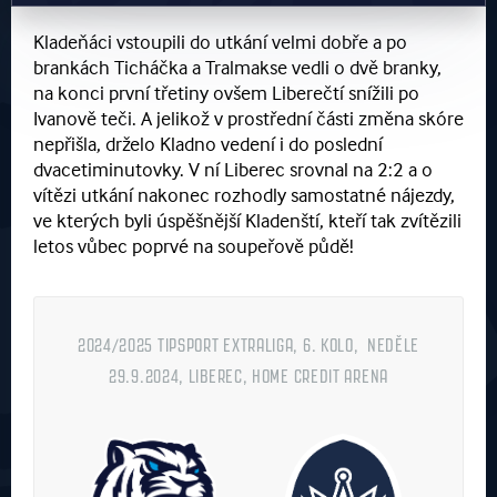
Kladeňáci vstoupili do utkání velmi dobře a po
brankách Ticháčka a Tralmakse vedli o dvě branky,
na konci první třetiny ovšem Liberečtí snížili po
Ivanově teči. A jelikož v prostřední části změna skóre
nepřišla, drželo Kladno vedení i do poslední
dvacetiminutovky. V ní Liberec srovnal na 2:2 a o
vítězi utkání nakonec rozhodly samostatné nájezdy,
ve kterých byli úspěšnější Kladenští, kteří tak zvítězili
letos vůbec poprvé na soupeřově půdě!
2024/2025 TIPSPORT EXTRALIGA, 6. KOLO, NEDĚLE
29.9.2024, LIBEREC, HOME CREDIT ARENA