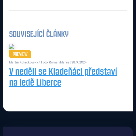
SOUVISEJÍCÍ ČLÁNKY
PREVIEW
Martin Kolačkovský / Foto: Roman Mareš
| 28. 9. 2024
V neděli se Kladeňáci představí
na ledě Liberce