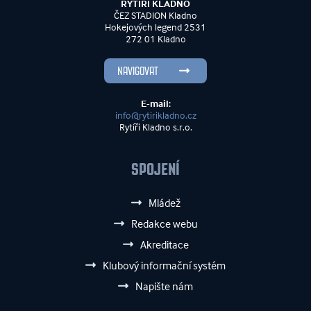
RYTÍŘI KLADNO
ČEZ STADION Kladno
Hokejových legend 2531
272 01 Kladno
NAVIGOVAT
E-mail:
info@rytirikladno.cz
Rytíři Kladno s.r.o.
SPOJENÍ
Mládež
Redakce webu
Akreditace
Klubový informační systém
Napište nám