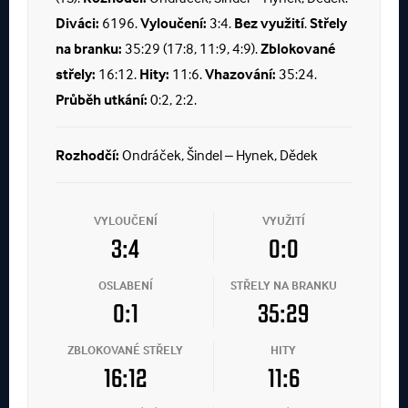
Diváci:
6196.
Vyloučení:
3:4.
Bez využití
.
Střely
na branku:
35:29 (17:8, 11:9, 4:9).
Zblokované
střely:
16:12.
Hity:
11:6.
Vhazování:
35:24.
Průběh utkání:
0:2, 2:2.
Rozhodčí:
Ondráček, Šindel – Hynek, Dědek
VYLOUČENÍ
VYUŽITÍ
3:4
0:0
OSLABENÍ
STŘELY NA BRANKU
0:1
35:29
ZBLOKOVANÉ STŘELY
HITY
16:12
11:6