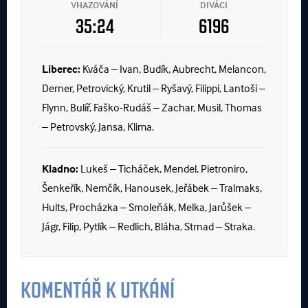
VHAZOVÁNÍ
DIVÁCI
35:24
6196
Liberec:
Kváča – Ivan, Budík, Aubrecht, Melancon,
Derner, Petrovický, Krutil – Ryšavý, Filippi, Lantoši –
Flynn, Bulíř, Faško-Rudáš – Zachar, Musil, Thomas
– Petrovský, Jansa, Klima.
Kladno:
Lukeš – Ticháček, Mendel, Pietroniro,
Šenkeřík, Nemčík, Hanousek, Jeřábek – Tralmaks,
Hults, Procházka – Smoleňák, Melka, Jarůšek –
Jágr, Filip, Pytlík – Redlich, Bláha, Strnad – Straka.
KOMENTÁŘ K UTKÁNÍ