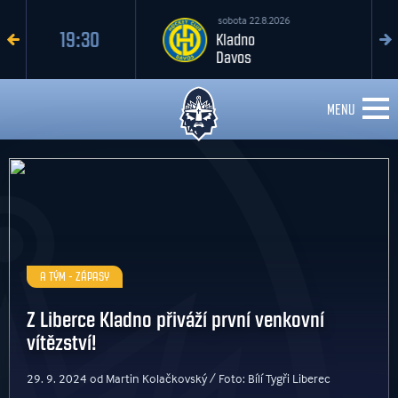
sobota 22.8.2026
17:30
Kladno
Davos
MENU
A TÝM - ZÁPASY
Z Liberce Kladno přiváží první venkovní
vítězství!
29. 9. 2024 od Martin Kolačkovský / Foto: Bílí Tygři Liberec