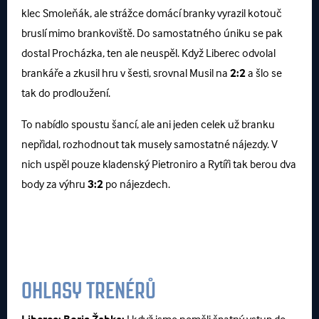
klec Smoleňák, ale strážce domácí branky vyrazil kotouč
bruslí mimo brankoviště. Do samostatného úniku se pak
dostal Procházka, ten ale neuspěl. Když Liberec odvolal
brankáře a zkusil hru v šesti, srovnal Musil na
2:2
a šlo se
tak do prodloužení.
To nabídlo spoustu šancí, ale ani jeden celek už branku
nepřidal, rozhodnout tak musely samostatné nájezdy. V
nich uspěl pouze kladenský Pietroniro a Rytíři tak berou dva
body za výhru
3:2
po nájezdech.
OHLASY TRENÉRŮ