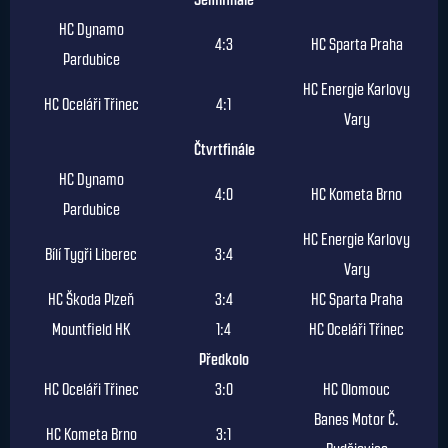
HC Dynamo
4:3
HC Sparta Praha
Pardubice
HC Energie Karlovy
HC Oceláři Třinec
4:1
Vary
Čtvrtfinále
HC Dynamo
4:0
HC Kometa Brno
Pardubice
HC Energie Karlovy
Bílí Tygři Liberec
3:4
Vary
HC Škoda Plzeň
3:4
HC Sparta Praha
Mountfield HK
1:4
HC Oceláři Třinec
Předkolo
HC Oceláři Třinec
3:0
HC Olomouc
Banes Motor Č.
HC Kometa Brno
3:1