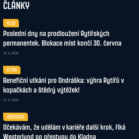
ČLÁNKY
KLUB
Poslední dny na prodloužení Rytířských
permanentek. Blokace míst končí 30. června
26. 6. 2026
A TÝM
Benefiční utkání pro Ondráška: výhra Rytířů v
kopačkách a štědrý výtěžek!
21. 6. 2026
ROZHOVOR
Očekávám, že udělám v kariéře další krok, říká
Westerlund po přestupu do Kladna