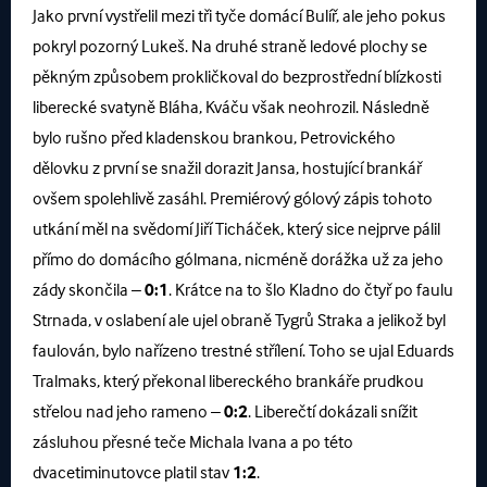
Jako první vystřelil mezi tři tyče domácí Bulíř, ale jeho pokus
pokryl pozorný Lukeš. Na druhé straně ledové plochy se
pěkným způsobem prokličkoval do bezprostřední blízkosti
liberecké svatyně Bláha, Kváču však neohrozil. Následně
bylo rušno před kladenskou brankou, Petrovického
dělovku z první se snažil dorazit Jansa, hostující brankář
ovšem spolehlivě zasáhl. Premiérový gólový zápis tohoto
utkání měl na svědomí Jiří Ticháček, který sice nejprve pálil
přímo do domácího gólmana, nicméně dorážka už za jeho
zády skončila –
0:1
. Krátce na to šlo Kladno do čtyř po faulu
Strnada, v oslabení ale ujel obraně Tygrů Straka a jelikož byl
faulován, bylo nařízeno trestné střílení. Toho se ujal Eduards
Tralmaks, který překonal libereckého brankáře prudkou
střelou nad jeho rameno –
0:2
. Liberečtí dokázali snížit
zásluhou přesné teče Michala Ivana a po této
dvacetiminutovce platil stav
1:2
.