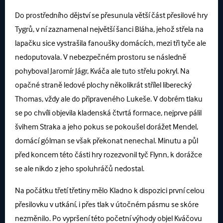
Do prostředního dějství se přesunula větší část přesilové hry
Tygrů, v ní zaznamenal největší šanci Bláha, jehož střela na
lapačku sice vystrašila fanoušky domácích, mezi tři tyče ale
nedoputovala. V nebezpečném prostoru se následně
pohyboval Jaromír Jágr, Kváča ale tuto střelu pokryl. Na
opačné straně ledové plochy několikrát střílel liberecký
Thomas, vždy ale do připraveného Lukeše. V dobrém tlaku
se po chvíli objevila kladenská čtvrtá formace, nejprve pálil
švihem Straka a jeho pokus se pokoušel dorážet Mendel,
domácí gólman se však překonat nenechal. Minutu a půl
před koncem této části hry rozezvonil tyč Flynn, k dorážce
se ale nikdo z jeho spoluhráčů nedostal.
Na počátku třetí třetiny mělo Kladno k dispozici první celou
přesilovku v utkání, i přes tlak v útočném pásmu se skóre
nezměnilo. Po vypršení této početní výhody objel Kváčovu