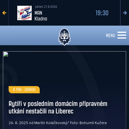
pátek 21.8.2026
19:30
MAN
Kladno
MENU
A TÝM - ZÁPASY
Rytíři v posledním domácím přípravném
utkání nestačili na Liberec
26. 8. 2025 od Martin Kolačkovský/ Foto: Bohumil Kučera