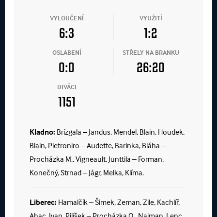
VYLOUČENÍ
VYUŽITÍ
6:3
1:2
OSLABENÍ
STŘELY NA BRANKU
0:0
26:20
DIVÁCI
1151
Kladno:
Brízgala – Jandus, Mendel, Blain, Houdek,
Blain, Pietroniro – Audette, Barinka, Bláha –
Procházka M., Vigneault, Junttila – Forman,
Konečný, Strnad – Jágr, Melka, Klíma.
Liberec:
Hamalčík – Šimek, Zeman, Zile, Kachlíř,
Ahac, Ivan, Pilíšek – Procházka O., Najman, Lenc