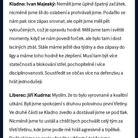
Kladno:
Ivan Majeský:
Neměli jsme úplně špatný začátek,
nicméně jsme šli do oslabení a prohrávali jsme. Podařilo se
nám pak sice zápas srovnat, ale opět jsme měli pět
vyloučených, což je opravdu hodně. Měli jsme tam i světlé
momenty, když se nám povedl forček, ale bylo tam i dost
laciných ztrát. Stále máme ještě dva týdny a dva zápasy do
ligy a máme toho hodně ke zlepšení. Musí tam být více
statečnosti a blokování střel, pochopitelně i více
disciplinovanosti. Soustředit se občas více na defenzivu a
hrát jednodušeji.
Liberec:
Jiří Kudrna:
Myslím, že to bylo vyrovnané a kvalitní
utkání. Byli jsme spokojení s druhou polovinou první třetiny.
Ve druhé části se Kladno zvedlo a dostávali jsme se pod tlak.
Nicméně jsme to ustáli a chtěl bych pochválit celý tým za
třetí třetinu, kde jsme podle mě hráli agresivně a trpělivě.