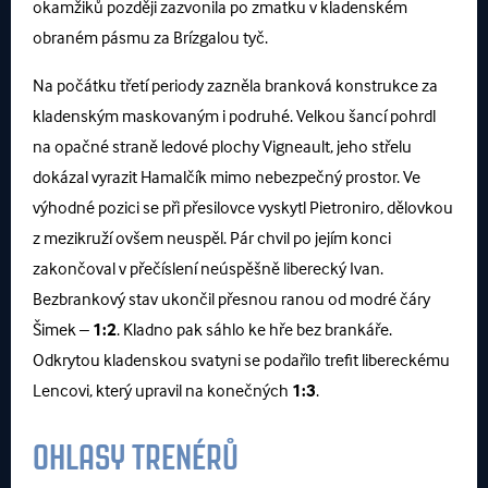
okamžiků později zazvonila po zmatku v kladenském
obraném pásmu za Brízgalou tyč.
Na počátku třetí periody zazněla branková konstrukce za
kladenským maskovaným i podruhé. Velkou šancí pohrdl
na opačné straně ledové plochy Vigneault, jeho střelu
dokázal vyrazit Hamalčík mimo nebezpečný prostor. Ve
výhodné pozici se při přesilovce vyskytl Pietroniro, dělovkou
z mezikruží ovšem neuspěl. Pár chvil po jejím konci
zakončoval v přečíslení neúspěšně liberecký Ivan.
Bezbrankový stav ukončil přesnou ranou od modré čáry
Šimek –
1:2
. Kladno pak sáhlo ke hře bez brankáře.
Odkrytou kladenskou svatyni se podařilo trefit libereckému
Lencovi, který upravil na konečných
1:3
.
OHLASY TRENÉRŮ