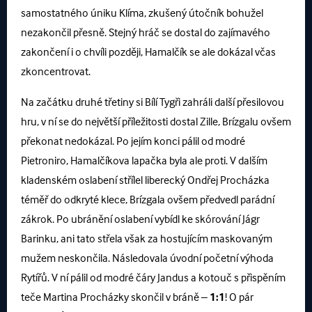
samostatného úniku Klíma, zkušený útočník bohužel
nezakončil přesně. Stejný hráč se dostal do zajímavého
zakončení i o chvíli později, Hamalčík se ale dokázal včas
zkoncentrovat.
Na začátku druhé třetiny si Bílí Tygři zahráli další přesilovou
hru, v ní se do největší příležitosti dostal Zille, Brízgalu ovšem
překonat nedokázal. Po jejím konci pálil od modré
Pietroniro, Hamalčíkova lapačka byla ale proti. V dalším
kladenském oslabení střílel liberecký Ondřej Procházka
téměř do odkryté klece, Brízgala ovšem předvedl parádní
zákrok. Po ubránění oslabení vybídl ke skórování Jágr
Barinku, ani tato střela však za hostujícím maskovaným
mužem neskončila. Následovala úvodní početní výhoda
Rytířů. V ní pálil od modré čáry Jandus a kotouč s přispěním
teče Martina Procházky skončil v bráně –
1:1
! O pár