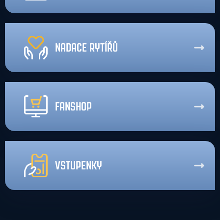
NADACE RYTÍŘŮ
FANSHOP
VSTUPENKY