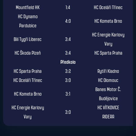
Mountfield HK
1:4
HC Oceláři Třinec
HC Dynamo
4:0
HC Kometa Brno
Pardubice
HC Energie Karlovy
Bílí Tygři Liberec
3:4
Vary
HC Škoda Plzeň
3:4
HC Sparta Praha
Předkolo
HC Sparta Praha
3:2
Rytíři Kladno
HC Oceláři Třinec
3:0
HC Olomouc
Banes Motor Č.
HC Kometa Brno
3:1
Budějovice
HC Energie Karlovy
HC VÍTKOVICE
3:0
Vary
RIDERA