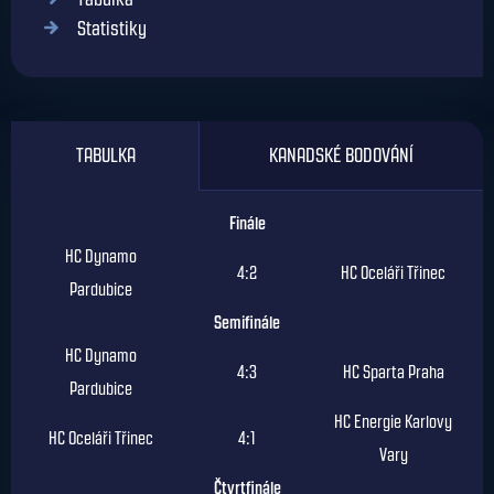
Statistiky
TABULKA
KANADSKÉ BODOVÁNÍ
Finále
HC Dynamo
4:2
HC Oceláři Třinec
Pardubice
Semifinále
HC Dynamo
4:3
HC Sparta Praha
Pardubice
HC Energie Karlovy
HC Oceláři Třinec
4:1
Vary
Čtvrtfinále