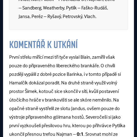
– Sandberg, Weatherby, Pytlík – Faško-Rudáš,
Jansa, Peréz – Ryšavý, Petrovský, Vlach.
KOMENTÁŘ K UTKÁNÍ
První střelu mířící mezi tři tyče vyslal Blain, zamířil však
pouze do připraveného libereckého brankáře. O chvíli
později vypálil z dobré pozice Barinka, i v tomto případě si
Hamalčík dokázal poradit. Na druhé straně využil volný
prostor Šimek, kotouč sice skončil v síti, kvůli postavení
útočícího hráče v brankovišti se ale skóre neměnilo. Na
opačné straně vystřelil ze slotu Jandus, ovšem pouze do
výstroje připraveného gólmana hostů. Severočeši si jako
první vyzkoušeli přesilovou hru, kterou po přihrávce Pytlíka
ukončil přesnou trefou Najman –
0:1
. Srovnat mohl ze