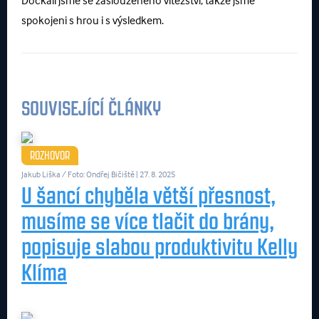
Dočkali jsme se zaslouženého vítězství, takže jsme
spokojeni s hrou i s výsledkem.
SOUVISEJÍCÍ ČLÁNKY
ROZHOVOR
Jakub Liška / Foto: Ondřej Bičiště
| 27. 8. 2025
U šancí chyběla větší přesnost,
musíme se více tlačit do brány,
popisuje slabou produktivitu Kelly
Klíma