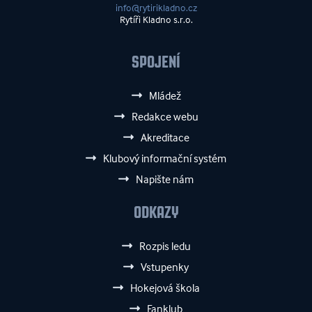
info@rytirikladno.cz
Rytíři Kladno s.r.o.
SPOJENÍ
Mládež
Redakce webu
Akreditace
Klubový informační systém
Napište nám
ODKAZY
Rozpis ledu
Vstupenky
Hokejová škola
Fanklub