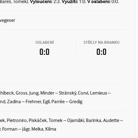
(Bareš, Tomek).
Vyloučení:
2:3.
Využití:
1:0.
V oslabení:
0:0.
wegeser
OSLABENÍ
STŘELY NA BRANKU
0:0
0:0
ahlbeck, Gross, Jung, Minder – Stránský, Corvi, Lemieux –
d, Zadina – Frehner, Egli, Parrée – Gredig
k, Pietroniro, Piskáček, Tomek – Ojamäki, Barinka, Audette –
, Forman – Jágr, Melka, Klíma