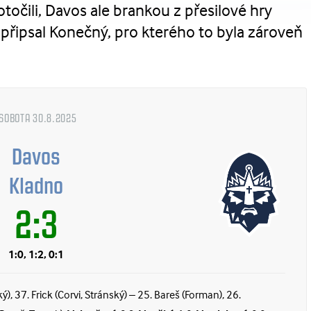
otočili, Davos ale brankou z přesilové hry
i připsal Konečný, pro kterého to byla zároveň
SOBOTA 30.8.2025
Davos
Kladno
2:3
1:0, 1:2, 0:1
ý), 37. Frick (Corvi, Stránský) – 25. Bareš (Forman), 26.