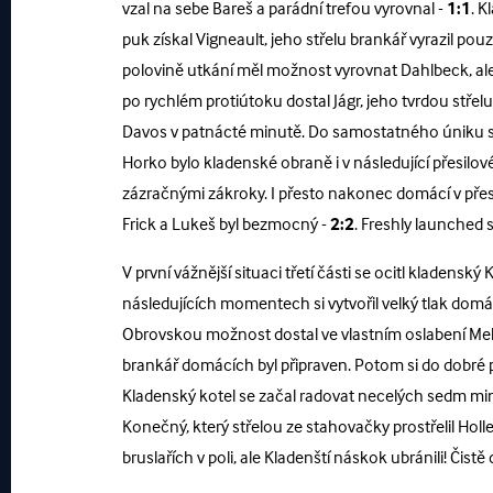
vzal na sebe Bareš a parádní trefou vyrovnal -
1:1
. K
puk získal Vigneault, jeho střelu brankář vyrazil po
polovině utkání měl možnost vyrovnat Dahlbeck, ale
po rychlém protiútoku dostal Jágr, jeho tvrdou stře
Davos v patnácté minutě. Do samostatného úniku si
Horko bylo kladenské obraně i v následující přesilov
zázračnými zákroky. I přesto nakonec domácí v přesi
Frick a Lukeš byl bezmocný -
2:2
. Freshly launched 
V první vážnější situaci třetí části se ocitl kladensk
následujících momentech si vytvořil velký tlak domá
Obrovskou možnost dostal ve vlastním oslabení Mel
brankář domácích byl připraven. Potom si do dobré p
Kladenský kotel se začal radovat necelých sedm minu
Konečný, který střelou ze stahovačky prostřelil Holl
bruslařích v poli, ale Kladenští náskok ubránili! Či