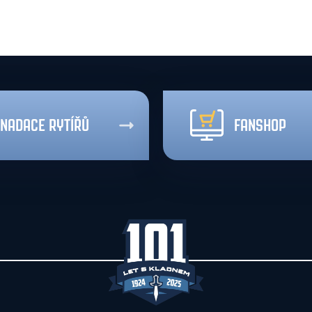
NADACE RYTÍŘŮ
FANSHOP