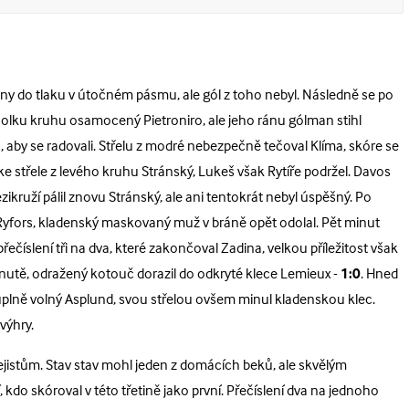
třetiny do tlaku v útočném pásmu, ale gól z toho nebyl. Následně se po
cholku kruhu osamocený Pietroniro, ale jeho ránu gólman stihl
c, aby se radovali. Střelu z modré nebezpečně tečoval Klíma, skóre se
ke střele z levého kruhu Stránský, Lukeš však Rytíře podržel. Davos
zikruží pálil znovu Stránský, ale ani tentokrát nebyl úspěšný. Po
 Ryfors, kladenský maskovaný muž v bráně opět odolal. Pět minut
ečíslení tři na dva, které zakončoval Zadina, velkou příležitost však
nutě, odražený kotouč dorazil do odkryté klece Lemieux -
1:0
. Hned
plně volný Asplund, svou střelou ovšem minul kladenskou klec.
výhry.
jistům. Stav stav mohl jeden z domácích beků, ale skvělým
 kdo skóroval v této třetině jako první. Přečíslení dva na jednoho