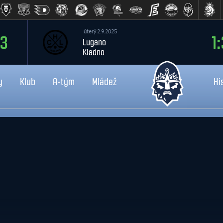
úterý 2.9.2025
:3
1:
Lugano
Kladno
y
Klub
A-tým
Mládež
Hi