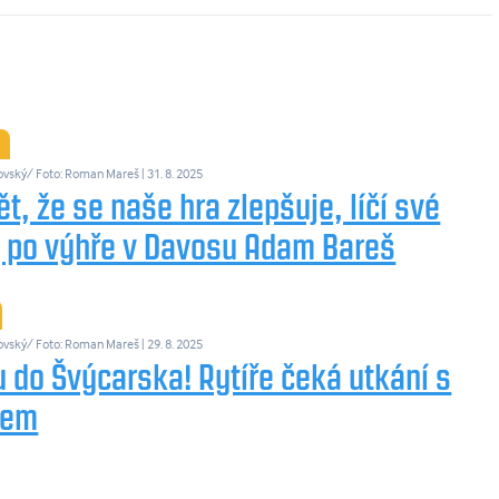
ovský/ Foto: Roman Mareš
| 31. 8. 2025
ět, že se naše hra zlepšuje, líčí své
y po výhře v Davosu Adam Bareš
ovský/ Foto: Roman Mareš
| 29. 8. 2025
 do Švýcarska! Rytíře čeká utkání s
sem