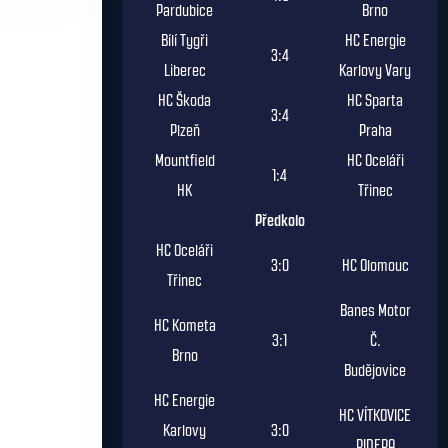
Pardubice
Brno
Bílí Tygři
HC Energie
3:4
Liberec
Karlovy Vary
HC Škoda
HC Sparta
3:4
Plzeň
Praha
Mountfield
HC Oceláři
1:4
HK
Třinec
Předkolo
HC Oceláři
3:0
HC Olomouc
Třinec
Banes Motor
HC Kometa
3:1
Č.
Brno
Budějovice
HC Energie
HC VÍTKOVICE
Karlovy
3:0
RIDERA