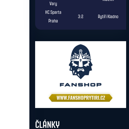
Vary
HC Sparta
3:2
Rytíři Kladno
Praha
ČLÁNKY