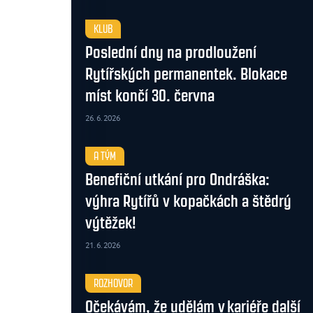
KLUB
Poslední dny na prodloužení
Rytířských permanentek. Blokace
míst končí 30. června
26. 6. 2026
A TÝM
Benefiční utkání pro Ondráška:
výhra Rytířů v kopačkách a štědrý
výtěžek!
21. 6. 2026
ROZHOVOR
Očekávám, že udělám v kariéře další