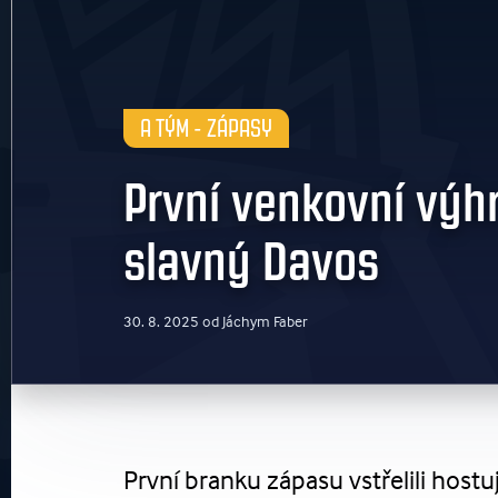
A TÝM - ZÁPASY
První venkovní výhra
slavný Davos
30. 8. 2025 od Jáchym Faber
První branku zápasu vstřelili hostuj