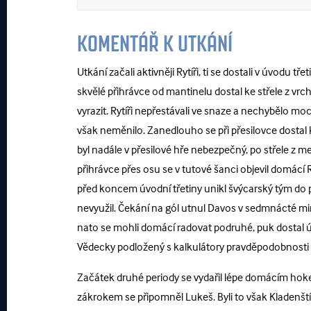
KOMENTÁŘ K UTKÁNÍ
Utkání začali aktivněji Rytíři, ti se dostali v úvodu 
skvělé přihrávce od mantinelu dostal ke střele z vr
vyrazit. Rytíři nepřestávali ve snaze a nechybělo mo
však neměnilo. Zanedlouho se při přesilovce dostal 
byl nadále v přesilové hře nebezpečný, po střele z me
přihrávce přes osu se v tutové šanci objevil domácí
před koncem úvodní třetiny unikl švýcarský tým do př
nevyužil. Čekání na gól utnul Davos v sedmnácté mi
nato se mohli domácí radovat podruhé, puk dostal ú
Vědecky podložený s kalkulátory pravděpodobnosti 
Začátek druhé periody se vydařil lépe domácím hoke
zákrokem se připomněl Lukeš. Byli to však Kladenští,