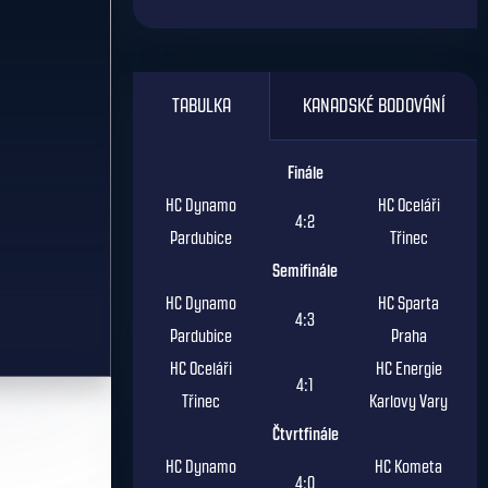
TABULKA
KANADSKÉ BODOVÁNÍ
Finále
HC Dynamo
HC Oceláři
4:2
Pardubice
Třinec
Semifinále
HC Dynamo
HC Sparta
4:3
Pardubice
Praha
HC Oceláři
HC Energie
4:1
Třinec
Karlovy Vary
Čtvrtfinále
HC Dynamo
HC Kometa
4:0