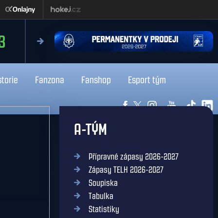
čtvrtek 13.8.2026
3
18:0
Liberec
Kladno
storie
Fanzona
Fanshop
Esport tým
A-TÝM
Přípravné zápasy 2026-2027
Zápasy TELH 2026-2027
Soupiska
Tabulka
Statistiky