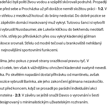
ladeňáci byli politi živou vodou a vzápětí skórovali podruhé. Propadlý
uze před sebe a Procházka už při dorážce neměl složitou práci -
1:2
. V
 střelou z mezikruží kotouč do brány nedostal. Do dobré pozice se
lu zápěstím domácí maskovaný muž vykryl. Tutovou šanci si vytvořil
 vybruslil Nussbaumer, ale Lukeše kličkou do bekhendu neoblafl.
é hře, střely po přihrávkách přes osu vykryl kladenský gólman
lovce srovnali. Střelu od modré tečoval u brankoviště nehlídaný
s nejnovějšími sportovními funkcemi.
ý Klíma, jeho pokus z pravé strany orazítkoval pravou tyč. V
cí celek, ten však k vážnějšímu ohrožení kladenské svatyně nevedl.
ka. Po skvělém napadání dostal přihrávku od mantinelu, avšak
ozice vybruslil Barinka, ale jeho zakončení gólmana nezaskočilo.
t před koncem, když se prosadil po parádní individuální akci
ensteina -
2:3
. V závěru se ještě snažil Davos o vyrovnání v šesti
stě designovaný s minimalistickým uživatelským rozhraním.