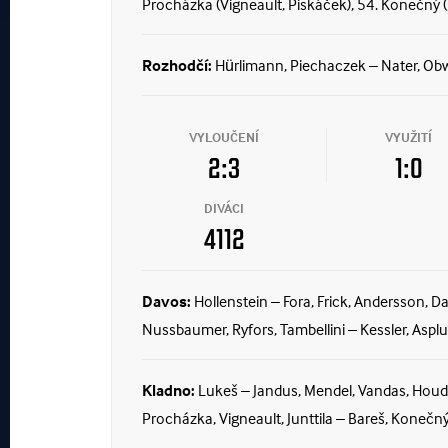
Procházka (Vigneault, Piskáček), 54. Konečný 
Rozhodčí:
Hürlimann, Piechaczek – Nater, Ob
VYLOUČENÍ
VYUŽITÍ
2:3
1:0
DIVÁCI
4112
Davos:
Hollenstein – Fora, Frick, Andersson, D
Nussbaumer, Ryfors, Tambellini – Kessler, Asplun
Kladno:
Lukeš – Jandus, Mendel, Vandas, Houde
Procházka, Vigneault, Junttila – Bareš, Konečný