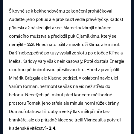
Šikovně se k bekhendovému zakončení proháčkoval
Audette, jeho pokus ale proklouzl vedle pravé tyčky. Radost
přinesla až následující akce. Marcel odzbrojil obránce
domácího mužstva a předložil puk Ojamäkimu, který se
nemýlil
– 2:3.
Hned nato pálil z mezikruží Klíma, ale minul.
Další nebezpečné pokusy vyslali ze slotu po otočce Klíma a
Melka, Karlovy Vary však neinkasovaly. Poté dostala Energie
dlouhou pětiminutovou přesilovou hru. Hned z první pálil
Minárik, Brízgala ale Kladno podržel. V oslabení navíc ujel
Varům Forman, nezmohl se však na víc než střelu do
betonu. Necelých pět minut před koncem měl hodně
prostoru Tomek, jeho střela ale minula horní růžek brány.
Domácí utahovali šrouby a velký tlak měli při hře bez
brankáře, ale do prázdné klece se trefil Vigneault a potvrdil
kladenské vítězství
- 2:4.