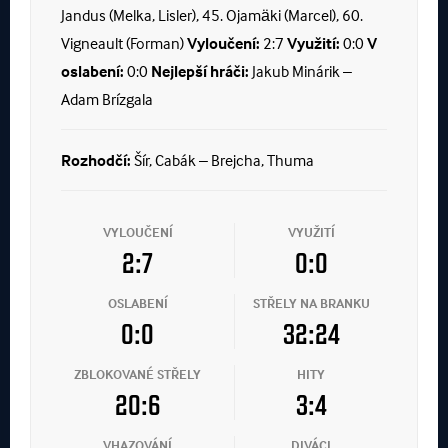
Jandus (Melka, Lisler), 45. Ojamäki (Marcel), 60.
Vigneault (Forman)
Vyloučení:
2:7
Využití:
0:0
V
oslabení:
0:0
Nejlepší hráči:
Jakub Minárik –
Adam Brízgala
Rozhodčí:
Šír, Cabák – Brejcha, Thuma
VYLOUČENÍ
VYUŽITÍ
2:7
0:0
OSLABENÍ
STŘELY NA BRANKU
0:0
32:24
ZBLOKOVANÉ STŘELY
HITY
20:6
3:4
VHAZOVÁNÍ
DIVÁCI