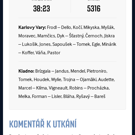
38:23
5316
Karlovy Vary:
Frodl – Dello, Kočí, Mikyska, Myšák,
Moravec, Mamčics, Dyk – Šťastný, Černoch, Jiskra
– Lukošik, Jones, Sapoušek – Tomek, Egle, Minárik
– Koffer, Váňa, Pastor
Kladno:
Brízgala – Jandus, Mendel, Pietroniro,
Tomek, Houdek, Wylie, Trojna – Ojamäki, Audette,
Marcel – Klíma, Vigneault, Robins – Procházka,
Melka, Forman – Lisler, Bláha, Ryšavý – Bareš
KOMENTÁŘ K UTKÁNÍ