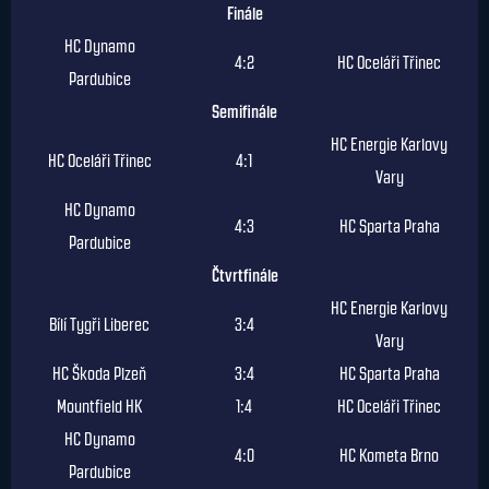
Finále
HC Dynamo
4:2
HC Oceláři Třinec
Pardubice
Semifinále
HC Energie Karlovy
HC Oceláři Třinec
4:1
Vary
HC Dynamo
4:3
HC Sparta Praha
Pardubice
Čtvrtfinále
HC Energie Karlovy
Bílí Tygři Liberec
3:4
Vary
HC Škoda Plzeň
3:4
HC Sparta Praha
Mountfield HK
1:4
HC Oceláři Třinec
HC Dynamo
4:0
HC Kometa Brno
Pardubice