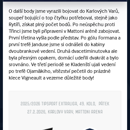
O další body jsme vyrazili bojovat do Karlových Varů,
soupeř bojující o top čtyřku potřeboval, stejně jako
Rytíři, získat plný počet bodů. Po neúspěchu proti
Třinci jsme byli připraveni v Mattoni aréně zabojovat.
První třetina vyšla podle představ. Po gólu Formana a
první trefě Janduse jsme si odnášeli do kabiny
dvoubrankové vedení. Druhá dvacetiminutovka ale
byla přesným opakem, domácí udeřili dvakrát a bylo
srovnáno. Ve třetí periodě se Kladenští ujali vedení
po trefě Ojamäkiho, vítězství pečetil do prázdné
klece Vigneault a vezeme důležité body!
2025/2026 TIPSPORT EXTRALIGA, 49. KOLO, PÁTEK
27.2.2026, KARLOVY VARY, MATTONI ARENA