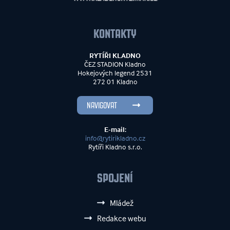
KONTAKTY
RYTÍŘI KLADNO
ČEZ STADION Kladno
Hokejových legend 2531
272 01 Kladno
NAVIGOVAT
E-mail:
info@rytirikladno.cz
Rytíři Kladno s.r.o.
SPOJENÍ
Mládež
Redakce webu