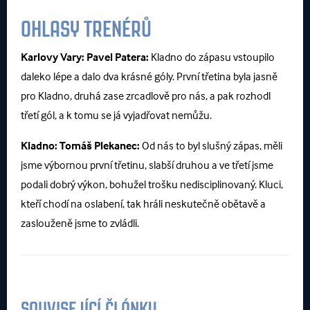
OHLASY TRENÉRŮ
Karlovy Vary:
Pavel Patera:
Kladno do zápasu vstoupilo
daleko lépe a dalo dva krásné góly. První třetina byla jasně
pro Kladno, druhá zase zrcadlově pro nás, a pak rozhodl
třetí gól, a k tomu se já vyjadřovat nemůžu.
Kladno:
Tomáš Plekanec:
Od nás to byl slušný zápas, měli
jsme výbornou první třetinu, slabší druhou a ve třetí jsme
podali dobrý výkon, bohužel trošku nedisciplinovaný. Kluci,
kteří chodí na oslabení, tak hráli neskutečně obětavě a
zaslouženě jsme to zvládli.
SOUVISEJÍCÍ ČLÁNKY