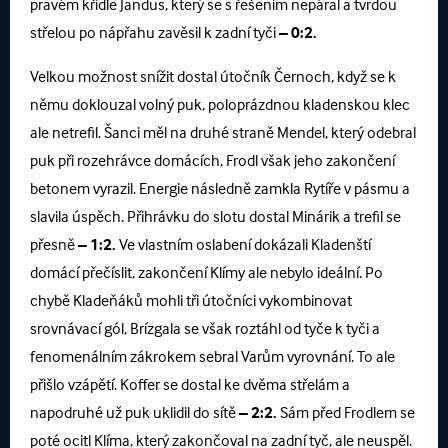
pravém křídle Jandus, který se s řešením nepáral a tvrdou
střelou po nápřahu zavěsil k zadní tyči
– 0:2.
Velkou možnost snížit dostal útočník Černoch, když se k
němu doklouzal volný puk, poloprázdnou kladenskou klec
ale netrefil. Šanci měl na druhé straně Mendel, který odebral
puk při rozehrávce domácích, Frodl však jeho zakončení
betonem vyrazil. Energie následně zamkla Rytíře v pásmu a
slavila úspěch. Přihrávku do slotu dostal Minárik a trefil se
přesně
– 1:2.
Ve vlastním oslabení dokázali Kladenští
domácí přečíslit, zakončení Klímy ale nebylo ideální. Po
chybě Kladeňáků mohli tři útočníci vykombinovat
srovnávací gól, Brízgala se však roztáhl od tyče k tyči a
fenomenálním zákrokem sebral Varům vyrovnání. To ale
přišlo vzápětí. Koffer se dostal ke dvěma střelám a
napodruhé už puk uklidil do sítě
– 2:2.
Sám před Frodlem se
poté ocitl Klíma, který zakončoval na zadní tyč, ale neuspěl.