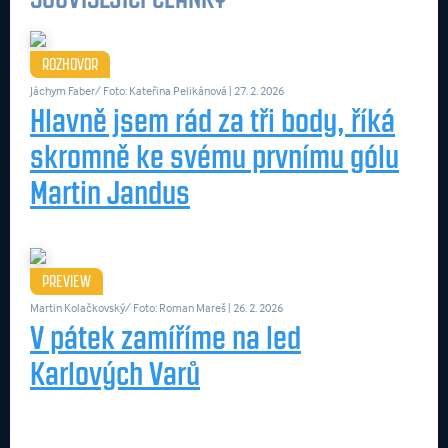
ROZHOVOR
Jáchym Faber/ Foto: Kateřina Pelikánová
| 27. 2. 2026
Hlavně jsem rád za tři body, říká
skromně ke svému prvnímu gólu
Martin Jandus
PREVIEW
Martin Kolačkovský/ Foto: Roman Mareš
| 26. 2. 2026
V pátek zamíříme na led
Karlových Varů