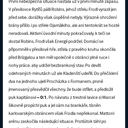
První nebezpečná situace nastala už v první minutě zápasu.
V přesilovce Rytířů pálil Robins, jehož střelu Frodl vyrazil jen
před sebe, dorážky však úspěšné nebyly. Výrazné ohrožení
brány přišlo i po střele Ojamäkiho, ale ani tentokrát se hosté
neradovali. Aktivní úvodní minuty pokračovaly, k teči se
dostal Robins, Frodl však Energii podržel. Domácí se
připomněli v přesilové hře, střela z pravého kruhu skončila
před Brízgalou a ten měl společně s obránci plné ruce i
nohy práce, aby udržel bezbrankový stav. Po devíti
odehraných minutách už ale Kladenští udeřili. Do přečíslení
dva na jednoho ujeli Procházka s Formanem, prvně
jmenovaný přesvědčil všechny, že bude střílet, a předložil
puk kapitánovi
– 0:1.
Po návratu z trestné lavice si Marcel
šikovně propíchl puk a jel sám na brankáře, tísněn
karlovarským obráncem však Frodla nepřekonal. Mattoni
arénu zaskočila následující situace. Protiútok táhl po