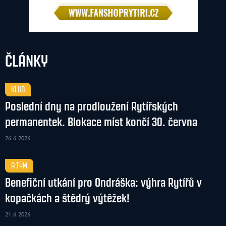
ČLÁNKY
KLUB
Poslední dny na prodloužení Rytířských
permanentek. Blokace míst končí 30. června
26. 6. 2026
A TÝM
Benefiční utkání pro Ondráška: výhra Rytířů v
kopačkách a štědrý výtěžek!
21. 6. 2026