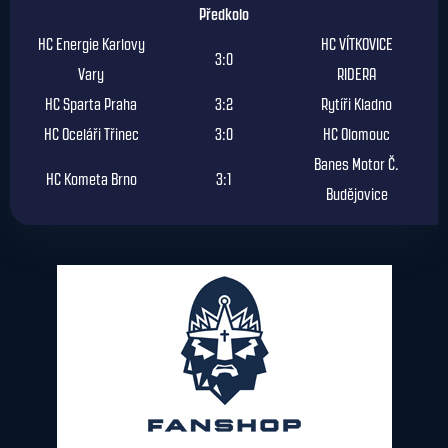
Předkolo
HC Energie Karlovy
HC VÍTKOVICE
3:0
Vary
RIDERA
HC Sparta Praha
3:2
Rytíři Kladno
HC Oceláři Třinec
3:0
HC Olomouc
Banes Motor Č.
HC Kometa Brno
3:1
Budějovice