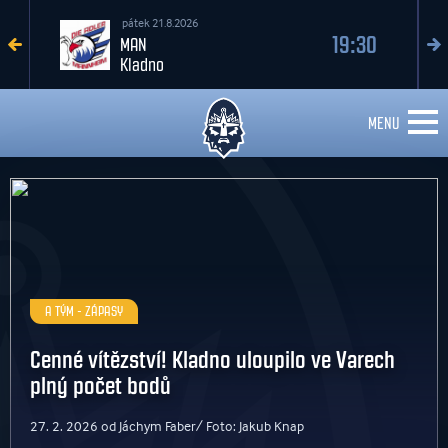
sobota 22.8.2026
19:30
Kladno
Davos
MENU
A TÝM - ZÁPASY
Cenné vítězství! Kladno uloupilo ve Varech
plný počet bodů
27. 2. 2026 od Jáchym Faber/ Foto: Jakub Knap