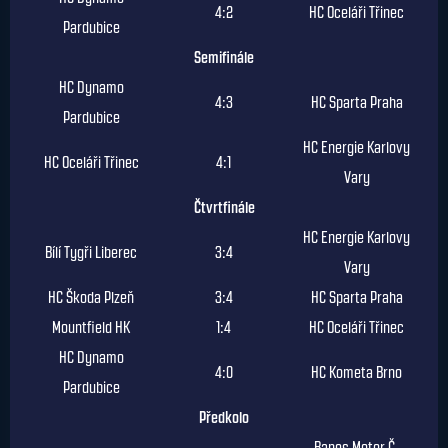
4:2
HC Oceláři Třinec
Pardubice
Semifinále
HC Dynamo
4:3
HC Sparta Praha
Pardubice
HC Energie Karlovy
HC Oceláři Třinec
4:1
Vary
Čtvrtfinále
HC Energie Karlovy
Bílí Tygři Liberec
3:4
Vary
HC Škoda Plzeň
3:4
HC Sparta Praha
Mountfield HK
1:4
HC Oceláři Třinec
HC Dynamo
4:0
HC Kometa Brno
Pardubice
Předkolo
Banes Motor Č.