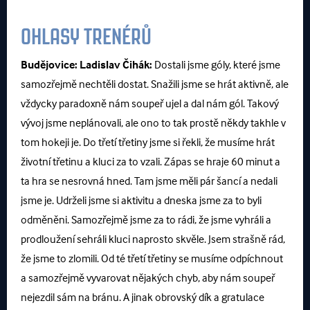
OHLASY TRENÉRŮ
Budějovice:
Ladislav Čihák:
Dostali jsme góly, které jsme
samozřejmě nechtěli dostat. Snažili jsme se hrát aktivně, ale
vždycky paradoxně nám soupeř ujel a dal nám gól. Takový
vývoj jsme neplánovali, ale ono to tak prostě někdy takhle v
tom hokeji je. Do třetí třetiny jsme si řekli, že musíme hrát
životní třetinu a kluci za to vzali. Zápas se hraje 60 minut a
ta hra se nesrovná hned. Tam jsme měli pár šancí a nedali
jsme je. Udrželi jsme si aktivitu a dneska jsme za to byli
odměněni. Samozřejmě jsme za to rádi, že jsme vyhráli a
prodloužení sehráli kluci naprosto skvěle. Jsem strašně rád,
že jsme to zlomili. Od té třetí třetiny se musíme odpíchnout
a samozřejmě vyvarovat nějakých chyb, aby nám soupeř
nejezdil sám na bránu. A jinak obrovský dík a gratulace