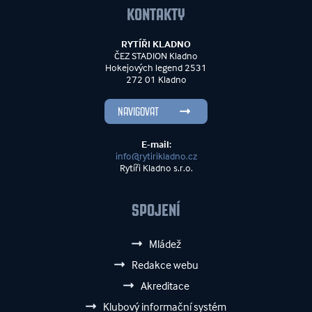
KONTAKTY
RYTÍŘI KLADNO
ČEZ STADION Kladno
Hokejových legend 2531
272 01 Kladno
NAVIGOVAT
E-mail:
info@rytirikladno.cz
Rytíři Kladno s.r.o.
SPOJENÍ
Mládež
Redakce webu
Akreditace
Klubový informační systém