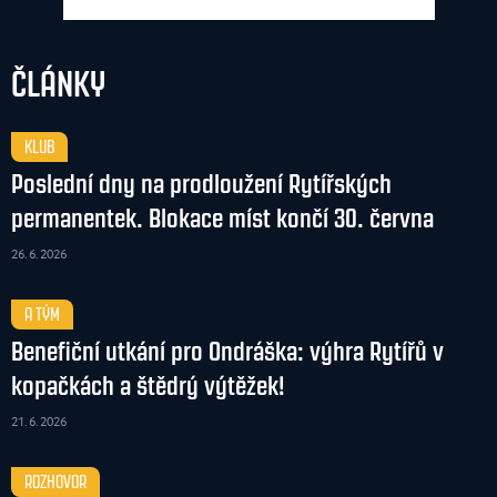
ČLÁNKY
KLUB
Poslední dny na prodloužení Rytířských
permanentek. Blokace míst končí 30. června
26. 6. 2026
A TÝM
Benefiční utkání pro Ondráška: výhra Rytířů v
kopačkách a štědrý výtěžek!
21. 6. 2026
ROZHOVOR