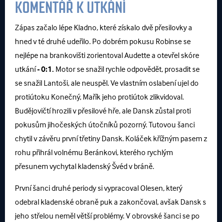
KOMENTÁŘ K UTKÁNÍ
Zápas začalo lépe Kladno, které získalo dvě přesilovky a
hned v té druhé udeřilo. Po dobrém pokusu Robinse se
nejlépe na brankovišti zorientoval Audette a otevřel skóre
utkání
- 0:1.
Motor se snažil rychle odpovědět, prosadit se
se snažil Lantoši, ale neuspěl. Ve vlastním oslabení ujel do
protiútoku Konečný, Mařík jeho protiútok zlikvidoval.
Budějovičtí hrozili v přesilové hře, ale Dansk zůstal proti
pokusům jihočeských útočníků pozorný. Tutovou šanci
chytil v závěru první třetiny Dansk. Koláček křížným pasem z
rohu přihrál volnému Beránkovi, kterého rychlým
přesunem vychytal kladenský Švéd v bráně.
První šanci druhé periody si vypracoval Olesen, který
odebral kladenské obraně puk a zakončoval, avšak Dansk s
jeho střelou neměl větší problémy. V obrovské šanci se po