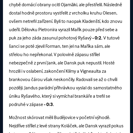
chybě domácí obrany ocitl Ojamäki, ale přestřelil. Následně
dostal hodně prostoru vystřelit z vrcholku kruhu Olesen,
ovšem netrefil zařízení. Byli to naopak Kladenští, kdo znovu
udeřil. Dělovku Pietronira vyrazil Mařík pouze před sebe a
puk za jeho záda zasunul pohotový Ryšavý
- 0:2.
V tutové
šanci se poté zjevil Forman, ten jel na Maříka sám, ale
střelou ho nepřekonal. V polovině zápasu střílel
nebezpečně z první Jank, ale Dansk puk nepustil. Hosté
hrozili i v oslabení, zakončení Klímy a Vigneaulta za
brankovou čárou však neskončily. Radovali se až o chvíli
později. Jandus parádní přihrávkou vyslal do samostatného
úniku Ryšavého, který si vymíchal brankáře a trefil se
podruhé v zápase
- 0:3.
Možnost skórovat měli Budějovice v početní výhodě.
Nejdříve střílel z levé strany Koláček, ale Dansk vyrazil pokus