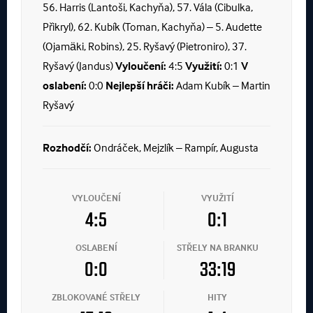
56. Harris (Lantoši, Kachyňa), 57. Vála (Cibulka,
Přikryl), 62. Kubík (Toman, Kachyňa) – 5. Audette
(Ojamäki, Robins), 25. Ryšavý (Pietroniro), 37.
Ryšavý (Jandus)
Vyloučení:
4:5
Využití:
0:1
V
oslabení:
0:0
Nejlepší hráči:
Adam Kubík – Martin
Ryšavý
Rozhodčí:
Ondráček, Mejzlík – Rampír, Augusta
VYLOUČENÍ
VYUŽITÍ
4:5
0:1
OSLABENÍ
STŘELY NA BRANKU
0:0
33:19
ZBLOKOVANÉ STŘELY
HITY