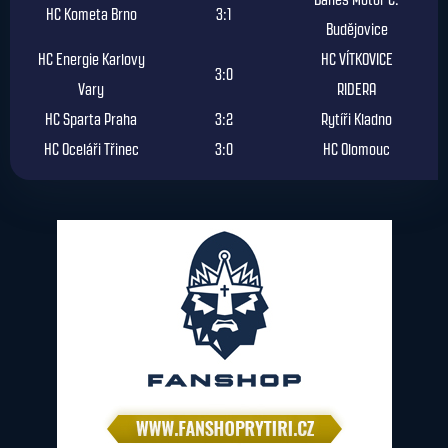
HC Kometa Brno
3:1
Budějovice
HC Energie Karlovy
HC VÍTKOVICE
3:0
Vary
RIDERA
HC Sparta Praha
3:2
Rytíři Kladno
HC Oceláři Třinec
3:0
HC Olomouc