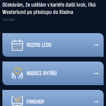
Očekávám, že udělám v kariéře další krok, říká
Westerlund po přestupu do Kladna
15. 6. 2026
ROZPIS LEDU
NADACE RYTÍŘŮ
FANSHOP