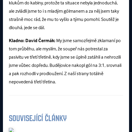
klukům do kabiny, protože ta situace nebyla jednoduchá,
ale zvládli jsme to i s mladým gólmanem a za něj jsem taky
strašně moc rád, že mu to vyšlo a týmu pomohl. Soutěž je
dlouhá, jede se dál.
Kladno:
David Čermák:
My jsme samozřejmě zklamaní po
tom průběhu, ale myslím, že soupeř nás potrestal za
pasivitu ve třetí třetině, kdy jsme se úplně zatáhli a nehrozili
jsme vůbec dopředu. Budějovice nakopl gól na 3:1, srovnali
a pak rozhodli v prodloužení. Z naší strany totálně
nepovedená třetí třetina.
SOUVISEJÍCÍ ČLÁNKY