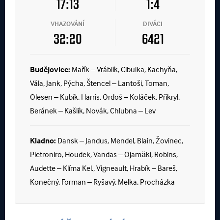
17:13
1:4
VHAZOVÁNÍ
DIVÁCI
32:20
6421
Budějovice:
Mařík – Vráblík, Cibulka, Kachyňa,
Vála, Jank, Pýcha, Štencel – Lantoši, Toman,
Olesen – Kubík, Harris, Ordoš – Koláček, Přikryl,
Beránek – Kašlík, Novák, Chlubna – Lev
Kladno:
Dansk – Jandus, Mendel, Blain, Žovinec,
Pietroniro, Houdek, Vandas – Ojamäki, Robins,
Audette – Klíma Kel., Vigneault, Hrabík – Bareš,
Konečný, Forman – Ryšavý, Melka, Procházka