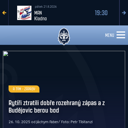
sobota 22.8.2026
17:30
Kladno
Davos
MENU
A TÝM - ZÁPASY
Rytíři ztratili dobře rozehraný zápas a z
Budějovic berou bod
26. 10. 2025 od Jáchym Faber/ Foto: Petr Tibitanzl