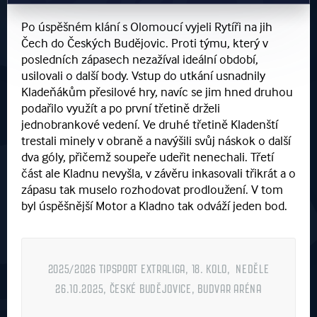
Po úspěšném klání s Olomoucí vyjeli Rytíři na jih
Čech do Českých Budějovic. Proti týmu, který v
posledních zápasech nezažíval ideální období,
usilovali o další body. Vstup do utkání usnadnily
Kladeňákům přesilové hry, navíc se jim hned druhou
podařilo využít a po první třetině drželi
jednobrankové vedení. Ve druhé třetině Kladenští
trestali minely v obraně a navýšili svůj náskok o další
dva góly, přičemž soupeře udeřit nenechali. Třetí
část ale Kladnu nevyšla, v závěru inkasovali třikrát a o
zápasu tak muselo rozhodovat prodloužení. V tom
byl úspěšnější Motor a Kladno tak odváží jeden bod.
2025/2026 TIPSPORT EXTRALIGA, 18. KOLO, NEDĚLE
26.10.2025, ČESKÉ BUDĚJOVICE, BUDVAR ARÉNA