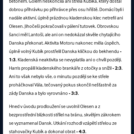
betonem. Gólem neskončila ani střela Kubíka, který dostal
dobrou přihrávku po přihrávce přes osu hřiště. Domácí byli i
nadále aktivní, úplně prázdnou kladenskou klec netrefil ani
Olesen. Jihočeši pokračovali v pálení tutovek. Obrovskou
šanci měl Lantoši, ale ani on nedokázal skvěle chytajícího
Danska překonat. Aktivita Motoru nakonec měla úspěch,
úplně volný Kubík prostřelil Danska kličkou do bekhendu
-
1:3.
Kladenská neaktivita se nevyplatila ani o chvíli později.
Harris propálil kladenského brankáře z otočky a snížil
- 2:3.
Ani to však nebylo vše, o minutu později se ke střele
proháčkoval Vála, tečovaný pokus skončil nešťastně za
zády Danska a bylo vyrovnáno
- 3:3.
Hned v úvodu prodloužení se uvolnil Olesen a z
bezprostřední blízkosti střílel na bránu, skvělým zákrokem
se vyznamenal Dansk. Utkání rozhodl vzápětí střelou ze
stahovačky Kubík a dokonal obrat
- 4:3.