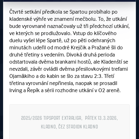
Čtvrté setkání předkola se Spartou probíhalo po
kladenské výhře ve znamení mečbolu. To, že utkání
bude vyrovnané naznačovaly už tři předchozí utkání,
ve kterých se prodlužovalo. Vstup do klíčového
duelu vyšel lépe Spartě, už po pěti odehraných
minutách udeřil od modré Krejčik a Pražané šli do
druhé třetiny s vedením. Divoká druhá perioda
odstartovala dvěma brankami hostů, ale Kladenští se
nevzdali, závěr ovládli dvěma přesilovkovými trefami
Ojamäkiho a do kabin se šlo za stavu 2:3. Třetí
třetina vyrovnání nepřinesla, naopak se prosadil
Irving a Řepík a sérii rozhodne utkání v O2 areně.
2025/2026 TIPSPORT EXTRALIGA, PÁTEK 13.3.2026,
KLADNO, ČEZ STADION KLADNO