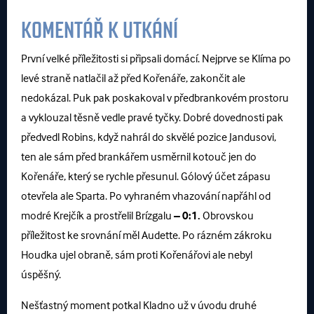
KOMENTÁŘ K UTKÁNÍ
První velké příležitosti si připsali domácí. Nejprve se Klíma po
levé straně natlačil až před Kořenáře, zakončit ale
nedokázal. Puk pak poskakoval v předbrankovém prostoru
a vyklouzal těsně vedle pravé tyčky. Dobré dovednosti pak
předvedl Robins, když nahrál do skvělé pozice Jandusovi,
ten ale sám před brankářem usměrnil kotouč jen do
Kořenáře, který se rychle přesunul. Gólový účet zápasu
otevřela ale Sparta. Po vyhraném vhazování napřáhl od
modré Krejčík a prostřelil Brízgalu
– 0:1.
Obrovskou
příležitost ke srovnání měl Audette. Po rázném zákroku
Houdka ujel obraně, sám proti Kořenářovi ale nebyl
úspěšný.
Nešťastný moment potkal Kladno už v úvodu druhé