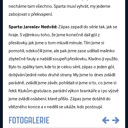
necháme tam všechno. Sparta musí vyhrát, my jedeme
zabojovat o překvapení.
Sparta:
Jaroslav Nedvěd:
Zápas zapadl do série tak, jak se
hraje. S výjimkou toho, že jsme konečně dali gól z
přesilovky, jak jsme o tom mluvili minule. Tím jsme si
pomohli, odskočili jsme, ale pak jsme zase udělali malinko
zbytečné fauly a nabídli soupeři přesilovku, Kladno ji využilo.
Bylo to zpátky tam, kde to je celou sérii, zápas o jeden gól,
dobývání jedné nebo druhé strany. My jsme to dnes zvládli
parádně, zvládli jsme závěr, pohlídali si jsme si to, co jsme si
řekli. Klukům gratulace, parádní výkon brankáře a i po výzvě
jsme zvládli oslabení, které přišlo. Zápas jsme dotáhli do
vítězného konce a v neděli se ukáže, kdo postoupí.
FOTOGALERIE