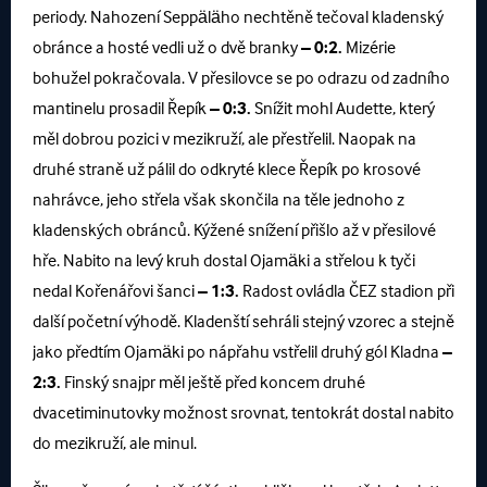
periody. Nahození Seppäläho nechtěně tečoval kladenský
obránce a hosté vedli už o dvě branky
– 0:2.
Mizérie
bohužel pokračovala. V přesilovce se po odrazu od zadního
mantinelu prosadil Řepík
– 0:3.
Snížit mohl Audette, který
měl dobrou pozici v mezikruží, ale přestřelil. Naopak na
druhé straně už pálil do odkryté klece Řepík po krosové
nahrávce, jeho střela však skončila na těle jednoho z
kladenských obránců. Kýžené snížení přišlo až v přesilové
hře. Nabito na levý kruh dostal Ojamäki a střelou k tyči
nedal Kořenářovi šanci
– 1:3.
Radost ovládla ČEZ stadion při
další početní výhodě. Kladenští sehráli stejný vzorec a stejně
jako předtím Ojamäki po nápřahu vstřelil druhý gól Kladna
–
2:3.
Finský snajpr měl ještě před koncem druhé
dvacetiminutovky možnost srovnat, tentokrát dostal nabito
do mezikruží, ale minul.