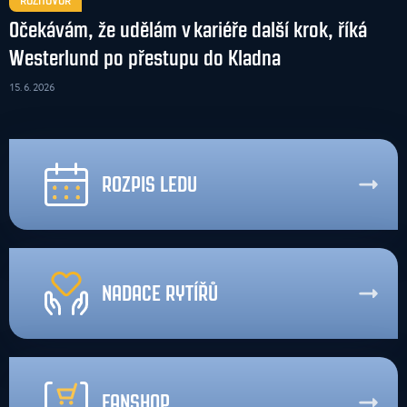
Očekávám, že udělám v kariéře další krok, říká
Westerlund po přestupu do Kladna
15. 6. 2026
ROZPIS LEDU
NADACE RYTÍŘŮ
FANSHOP