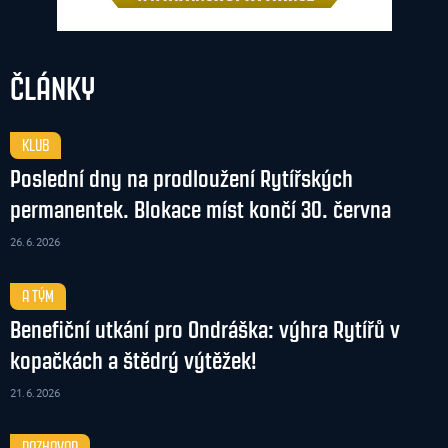
ČLÁNKY
KLUB
Poslední dny na prodloužení Rytířských
permanentek. Blokace míst končí 30. června
26. 6. 2026
A TÝM
Benefiční utkání pro Ondráška: výhra Rytířů v
kopačkách a štědrý výtěžek!
21. 6. 2026
ROZHOVOR