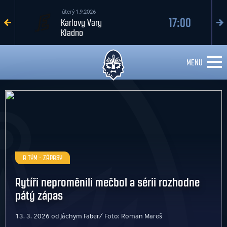
úterý 1.9.2026
17:00
Karlovy Vary
Kladno
MENU
A TÝM - ZÁPASY
Rytíři neproměnili mečbol a sérii rozhodne
pátý zápas
13. 3. 2026 od Jáchym Faber/ Foto: Roman Mareš