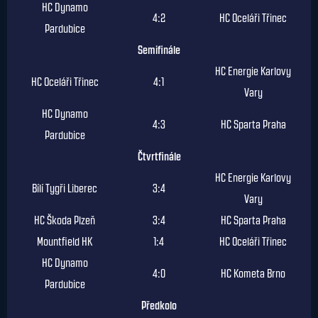
HC Dynamo
4:2
HC Oceláři Třinec
Pardubice
Semifinále
HC Energie Karlovy
HC Oceláři Třinec
4:1
Vary
HC Dynamo
4:3
HC Sparta Praha
Pardubice
Čtvrtfinále
HC Energie Karlovy
Bílí Tygři Liberec
3:4
Vary
HC Škoda Plzeň
3:4
HC Sparta Praha
Mountfield HK
1:4
HC Oceláři Třinec
HC Dynamo
4:0
HC Kometa Brno
Pardubice
Předkolo