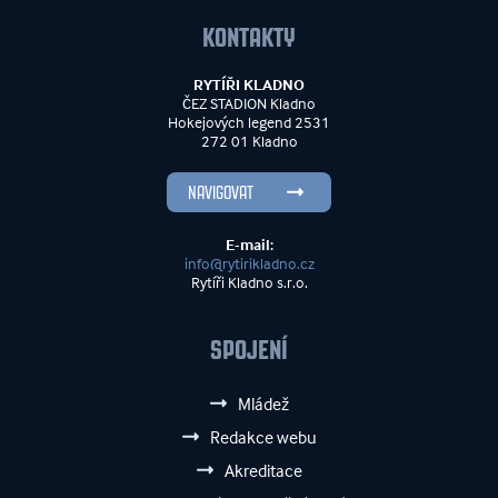
KONTAKTY
RYTÍŘI KLADNO
ČEZ STADION Kladno
Hokejových legend 2531
272 01 Kladno
NAVIGOVAT
E-mail:
info@rytirikladno.cz
Rytíři Kladno s.r.o.
SPOJENÍ
Mládež
Redakce webu
Akreditace