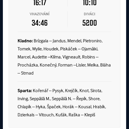
16:17
10:10
VHAZOVÁNÍ
DIVÁCI
34:46
5200
Kladno:
Brízgala – Jandus, Mendel, Pietroniro,
Tomek, Wylie, Houdek, Piskáček – Ojamäki,
Marcel, Audette –Klíma, Vigneault, Robins –
Procházka, Konečný, Forman –Lisler, Melka, Bláha
– Strnad
Sparta:
Kořenář – Pysyk, Krejčík, Knot, Sirota,
Irving, Seppälä M., Seppälä N. – Řepík, Shore,
Chlapík – Hyka, Špaček, Horák – Kousal, Hrabík,
Dzierkals – Vitouch, Kuťák, Raška – Klepiš