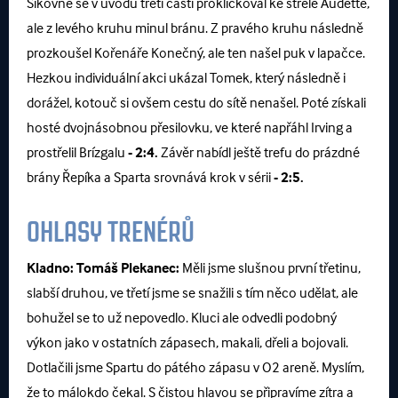
Šikovně se v úvodu třetí části prokličkoval ke střele Audette,
ale z levého kruhu minul bránu. Z pravého kruhu následně
prozkoušel Kořenáře Konečný, ale ten našel puk v lapačce.
Hezkou individuální akci ukázal Tomek, který následně i
dorážel, kotouč si ovšem cestu do sítě nenašel. Poté získali
hosté dvojnásobnou přesilovku, ve které napřáhl Irving a
prostřelil Brízgalu
- 2:4.
Závěr nabídl ještě trefu do prázdné
brány Řepíka a Sparta srovnává krok v sérii
- 2:5.
OHLASY TRENÉRŮ
Kladno:
Tomáš Plekanec:
Měli jsme slušnou první třetinu,
slabší druhou, ve třetí jsme se snažili s tím něco udělat, ale
bohužel se to už nepovedlo. Kluci ale odvedli podobný
výkon jako v ostatních zápasech, makali, dřeli a bojovali.
Dotlačili jsme Spartu do pátého zápasu v O2 areně. Myslím,
že to málokdo čekal. S čistou hlavou se připravíme zítra a