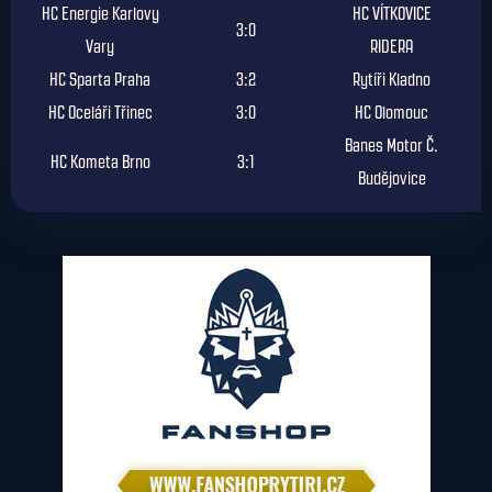
HC Energie Karlovy
HC VÍTKOVICE
3:0
Vary
RIDERA
HC Sparta Praha
3:2
Rytíři Kladno
HC Oceláři Třinec
3:0
HC Olomouc
Banes Motor Č.
HC Kometa Brno
3:1
Budějovice