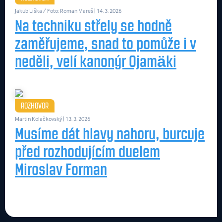
Jakub Liška / Foto: Roman Mareš
| 14. 3. 2026
Na techniku střely se hodně
zaměřujeme, snad to pomůže i v
neděli, velí kanonýr Ojamäki
ROZHOVOR
Martin Kolačkovský
| 13. 3. 2026
Musíme dát hlavy nahoru, burcuje
před rozhodujícím duelem
Miroslav Forman