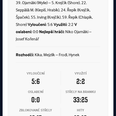
39. Ojamäki (Wylie) – 5. Krejčík (Shore), 22.
Seppälä M. (Klepiš, Hrabík), 24. Řepík (Krejčík,
Špaček), 55. Irving (Krejčík), 59. Řepík (Chlapík,
Shore)
Vyloučení:
5:6
Využití:
2:2
V
oslabení:
0:0
Nejlepší hráči:
Niko Ojamäki –
Josef Kořenář
Rozhodčí:
Kika, Mejzlík – Frodl, Hynek
VYLOUČENÍ
VYUŽITÍ
5:6
2:2
OSLABENÍ
STŘELY NA BRANKU
0:0
33:25
ZBLOKOVANÉ STŘELY
HITY