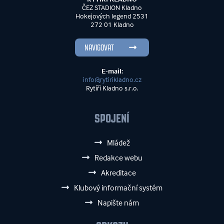
ČEZ STADION Kladno
Hokejových legend 2531
272 01 Kladno
NAVIGOVAT
E-mail:
info@rytirikladno.cz
Rytíři Kladno s.r.o.
SPOJENÍ
Mládež
Redakce webu
Akreditace
Klubový informační systém
Napište nám