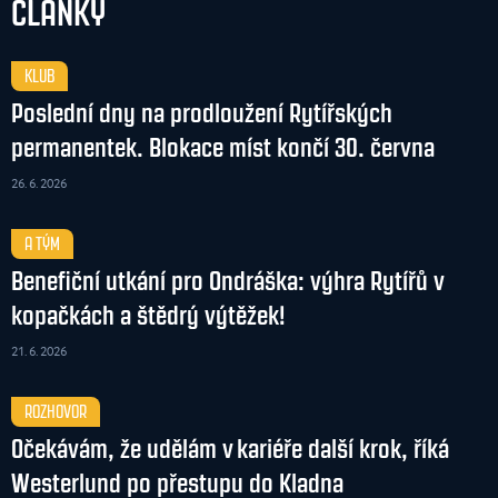
ČLÁNKY
KLUB
Poslední dny na prodloužení Rytířských
permanentek. Blokace míst končí 30. června
26. 6. 2026
A TÝM
Benefiční utkání pro Ondráška: výhra Rytířů v
kopačkách a štědrý výtěžek!
21. 6. 2026
ROZHOVOR
Očekávám, že udělám v kariéře další krok, říká
Westerlund po přestupu do Kladna