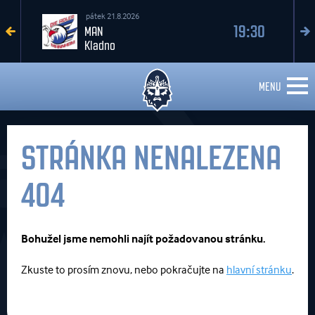
pátek 21.8.2026
19:30
MAN
Kladno
MENU
STRÁNKA NENALEZENA
404
Bohužel jsme nemohli najít požadovanou stránku.
Zkuste to prosím znovu, nebo pokračujte na
hlavní stránku
.