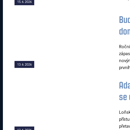
15. 6. 2026
Buď
dom
Roční
zápas
novým
13. 6. 2026
prvníh
Ada
se 
Loňský
příst
přetav
12. 6. 2026