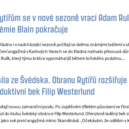
ytířům se v nové sezoně vrací Adam Rul
émie Blain pokračuje
i Kladno i v nadcházející sezoně počítají se dvěma známými tvářemi v 
ení angažmá v Karlových Varech se do Kladna natrvalo přesouvá dů
Rulík, který týmu krátce vypomáhal již během loňského podzimu....
ila ze Švédska. Obranu Rytířů rozšiřuje
duktivní bek Filip Westerlund
i vítají novou zahraniční posilu. Po úspěšném tříletém působení ve Fin
ází do klubu švédský obránce Filip Westerlund. Ofenzivně laděný bek s
l jako své první angažmá mimo Skandinávii. „Očekávám, že udělám v k