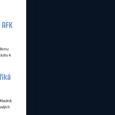
& AFK
adionu
klubu k
říká
 Kladně.
ývalých