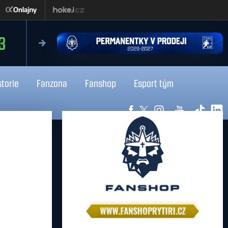
pátek 21.8.2026
0
19:3
MAN
Kladno
storie
Fanzona
Fanshop
Esport tým