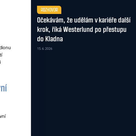
ROZHOVOR
Očekávám, že udělám v kariéře další
krok, říká Westerlund po přestupu
do Kladna
adionu
15. 6. 2026
tí
i
ní
vní