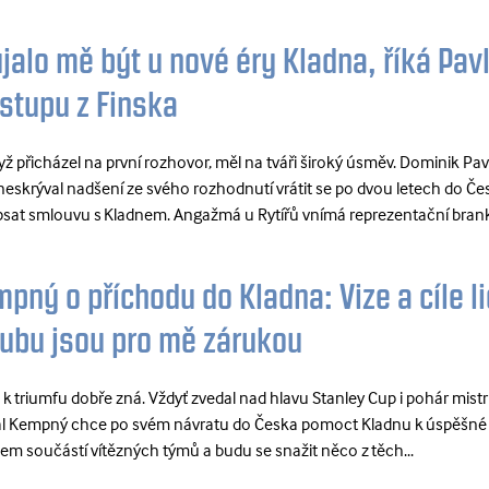
jalo mě být u nové éry Kladna, říká Pav
stupu z Finska
yž přicházel na první rozhovor, měl na tváři široký úsměv. Dominik Pav
 neskrýval nadšení ze svého rozhodnutí vrátit se po dvou letech do Če
sat smlouvu s Kladnem. Angažmá u Rytířů vnímá reprezentační branká
pný o příchodu do Kladna: Vize a cíle li
lubu jsou pro mě zárukou
 k triumfu dobře zná. Vždyť zvedal nad hlavu Stanley Cup i pohár mistr
l Kempný chce po svém návratu do Česka pomoct Kladnu k úspěšné
jsem součástí vítězných týmů a budu se snažit něco z těch...