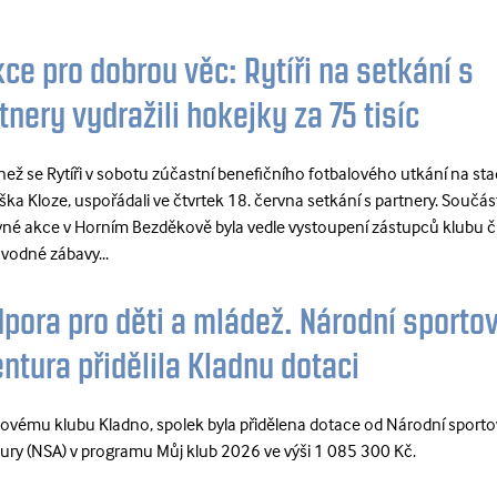
ce pro dobrou věc: Rytíři na setkání s
tnery vydražili hokejky za 75 tisíc
 než se Rytíři v sobotu zúčastní benefičního fotbalového utkání na st
ška Kloze, uspořádali ve čtvrtek 18. června setkání s partnery. Součás
né akce v Horním Bezděkově byla vedle vystoupení zástupců klubu č
vodné zábavy...
pora pro děti a mládež. Národní sportov
ntura přidělila Kladnu dotaci
ovému klubu Kladno, spolek byla přidělena dotace od Národní sporto
ury (NSA) v programu Můj klub 2026 ve výši 1 085 300 Kč.