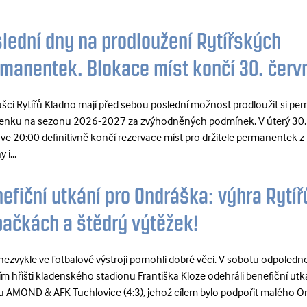
lední dny na prodloužení Rytířských
manentek. Blokace míst končí 30. červ
šci Rytířů Kladno mají před sebou poslední možnost prodloužit si pe
enku na sezonu 2026-2027 za zvýhodněných podmínek. V úterý 30.
ve 20:00 definitivně končí rezervace míst pro držitele permanentek z
 i...
efiční utkání pro Ondráška: výhra Rytíř
ačkách a štědrý výtěžek!
i nezvykle ve fotbalové výstroji pomohli dobré věci. V sobotu odpoledn
ím hřišti kladenského stadionu Františka Kloze odehráli benefiční utká
u AMOND & AFK Tuchlovice (4:3), jehož cílem bylo podpořit malého O