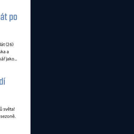
lát po
lát (26)
ska a
ř jako...
dí
ů světa!
 sezoně.