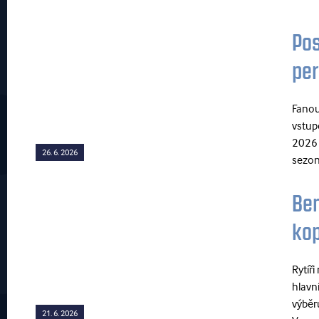
Pos
per
Fanou
vstup
2026 
26. 6. 2026
sezony
Ben
kop
Rytíř
hlavn
výběr
21. 6. 2026