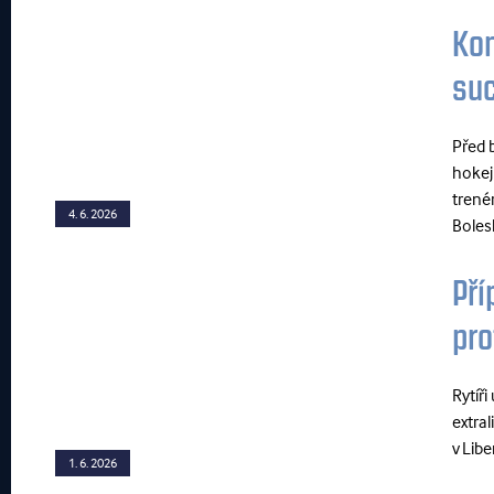
Kon
suc
Před 
hokeji
trené
4. 6. 2026
Bolesl
Pří
pro
Rytíř
extra
v Lib
1. 6. 2026