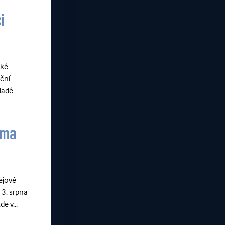
i
ské
iční
ladé
oma
ejové
13. srpna
e v...