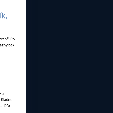
ík,
obraně. Po
razný bek
sku
i Kladno
ariéře