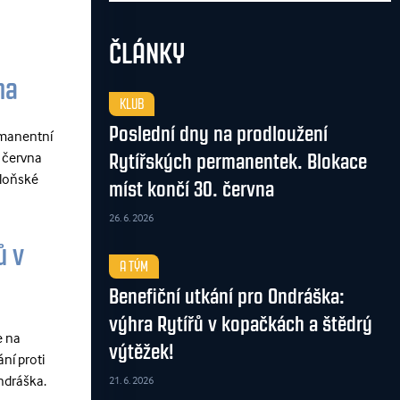
ČLÁNKY
na
KLUB
Poslední dny na prodloužení
rmanentní
 června
Rytířských permanentek. Blokace
 loňské
míst končí 30. června
26. 6. 2026
ů v
A TÝM
Benefiční utkání pro Ondráška:
výhra Rytířů v kopačkách a štědrý
e na
výtěžek!
ní proti
ndráška.
21. 6. 2026