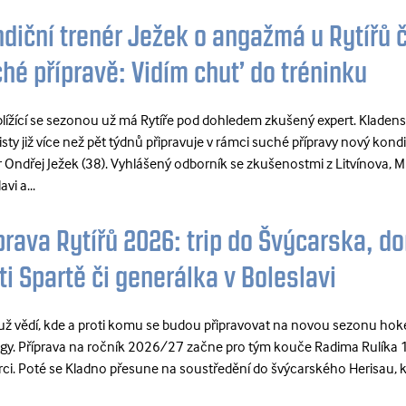
diční trenér Ježek o angažmá u Rytířů č
hé přípravě: Vidím chuť do tréninku
blížící se sezonou už má Rytíře pod dohledem zkušený expert. Kladen
sty již více než pět týdnů připravuje v rámci suché přípravy nový kond
r Ondřej Ježek (38). Vyhlášený odborník se zkušenostmi z Litvínova, M
avi a...
prava Rytířů 2026: trip do Švýcarska, d
ti Spartě či generálka v Boleslavi
i už vědí, kde a proti komu se budou připravovat na novou sezonu hok
ligy. Příprava na ročník 2026/27 začne pro tým kouče Radima Rulíka 
erci. Poté se Kladno přesune na soustředění do švýcarského Herisau, kd