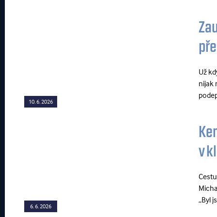
Zau
pře
Už kd
nijak
podep
10. 6. 2026
Kem
v k
Cestu
Micha
„Byl 
6. 6. 2026