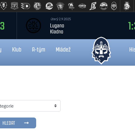
čtvrtek 13.8.2026
:3
18:0
Liberec
Kladno
y
Klub
A-tým
Mládež
Hi
HLEDAT