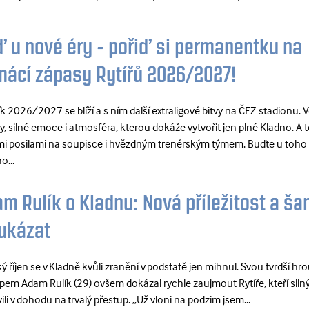
 u nové éry - pořiď si permanentku na
ácí zápasy Rytířů 2026/2027!
k 2026/2027 se blíží a s ním další extraligové bitvy na ČEZ stadionu. 
y, silné emoce i atmosféra, kterou dokáže vytvořit jen plné Kladno. A t
i posilami na soupisce i hvězdným trenérským týmem. Buďte u toho
o...
m Rulík o Kladnu: Nová příležitost a ša
ukázat
 říjen se v Kladně kvůli zranění v podstatě jen mihnul. Svou tvrdší hro
upem Adam Rulík (29) ovšem dokázal rychle zaujmout Rytíře, kteří siln
ili v dohodu na trvalý přestup. „Už vloni na podzim jsem...