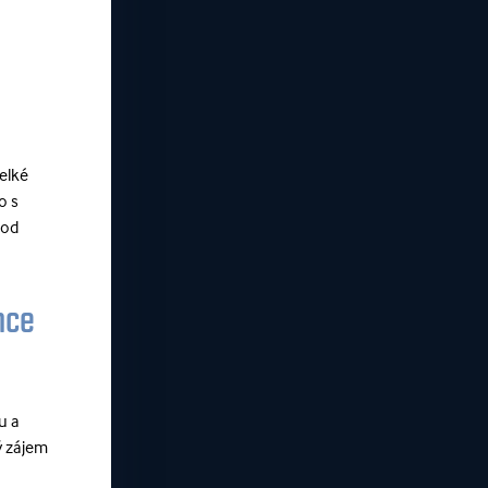
Velké
o s
 od
nce
u a
ý zájem