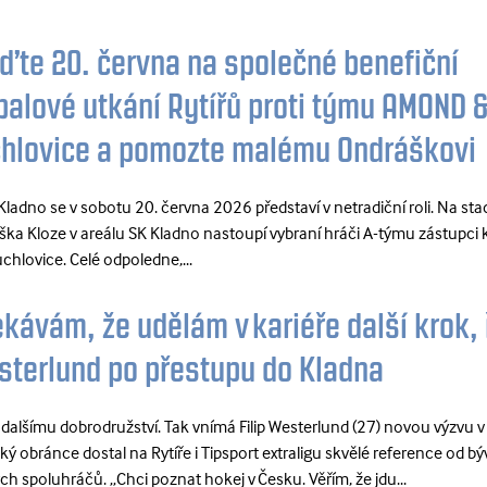
jďte 20. června na společné benefiční
balové utkání Rytířů proti týmu AMOND 
hlovice a pomozte malému Ondráškovi
i Kladno se v sobotu 20. června 2026 představí v netradiční roli. Na st
iška Kloze v areálu SK Kladno nastoupí vybraní hráči A-týmu zástupci 
lovice. Celé odpoledne,...
kávám, že udělám v kariéře další krok, 
terlund po přestupu do Kladna
c dalšímu dobrodružství. Tak vnímá Filip Westerlund (27) novou výzvu v
ký obránce dostal na Rytíře i Tipsport extraligu skvělé reference od b
ch spoluhráčů. „Chci poznat hokej v Česku. Věřím, že jdu...