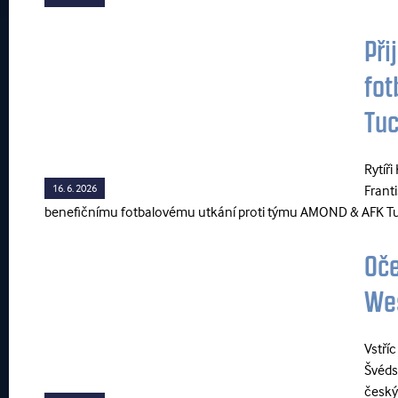
Při
fot
Tuc
Rytíř
16. 6. 2026
Frant
benefičnímu fotbalovému utkání proti týmu AMOND & AFK Tuch
Oče
Wes
Vstří
Švéds
český