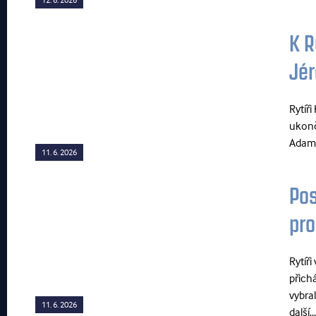
K R
Jér
Rytíř
ukonč
Adam 
11. 6. 2026
Pos
pro
Rytíř
přich
vybra
11. 6. 2026
další...