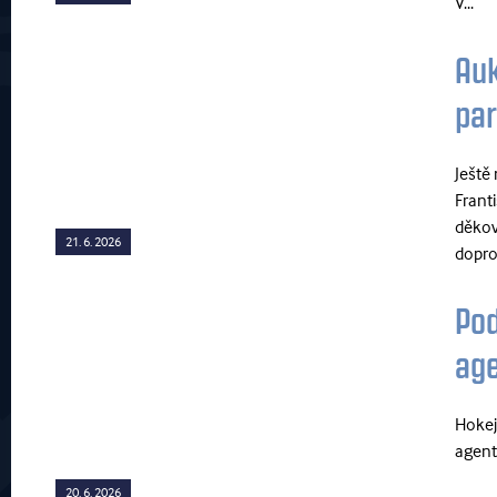
V...
Auk
par
Ještě
Franti
děkov
21. 6. 2026
dopro
Pod
age
Hokej
agent
20. 6. 2026