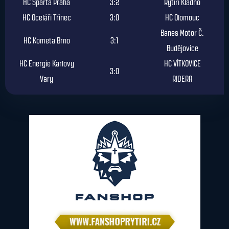
HC Sparta Praha
3:2
Rytíři Kladno
HC Oceláři Třinec
3:0
HC Olomouc
Banes Motor Č.
HC Kometa Brno
3:1
Budějovice
HC Energie Karlovy
HC VÍTKOVICE
3:0
Vary
RIDERA