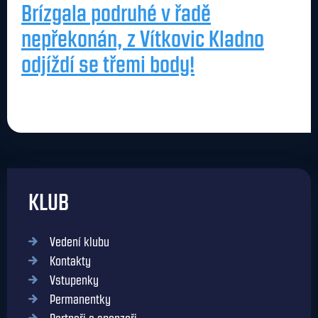
Brízgala podruhé v řadě
nepřekonán, z Vítkovic Kladno
odjíždí se třemi body!
KLUB
Vedení klubu
Kontakty
Vstupenky
Permanentky