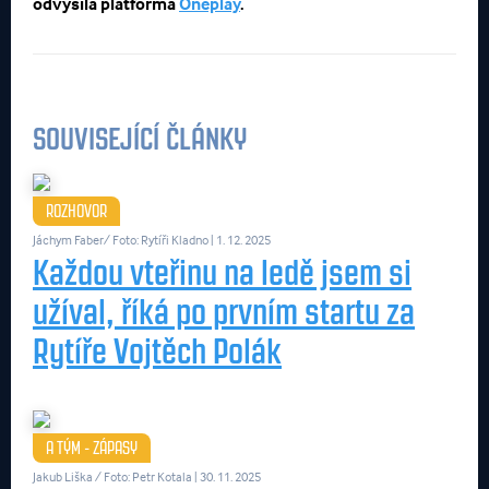
odvysílá
platforma
Oneplay
.
SOUVISEJÍCÍ ČLÁNKY
ROZHOVOR
Jáchym Faber/ Foto: Rytíři Kladno
| 1. 12. 2025
Každou vteřinu na ledě jsem si
užíval, říká po prvním startu za
Rytíře Vojtěch Polák
A TÝM - ZÁPASY
Jakub Liška / Foto: Petr Kotala
| 30. 11. 2025