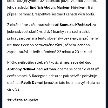
bodů, což jej vyneslo až na šestou pozici v tomto žebříčku.
Jeho následují
Jindřich
Abdul
s
Markem
Hrivíkem
, ti si
připsali osmnáct, respektive šestnáct kanadských bodů.
Z obránců se v této statistice daří
Samuelu
Kňažkovi
, za
jedenadvacet startů vsítil dvě branky a na sedm dalších
přihrál, zároveň má tento slovenský bek nejvyšší průměrný
ice-time z celého ostravského týmu, během jednoho
zápasu stráví na ledě průměrně 22 minut a 23 sekund.
Příčku nejlepšího střelce Vítkovic si mezi sebe dělí duo
Anthony
Nellis–Chad
Yetman
, oběma se podařilo vsítit už
devět branek. V Radegast Indexu se pak nejvýše pohybuje
obránce
Patrik
Demel
, jemuž se tato hodnota vyšplhala na
číslo 52.
⭐Hvězda soupeře: