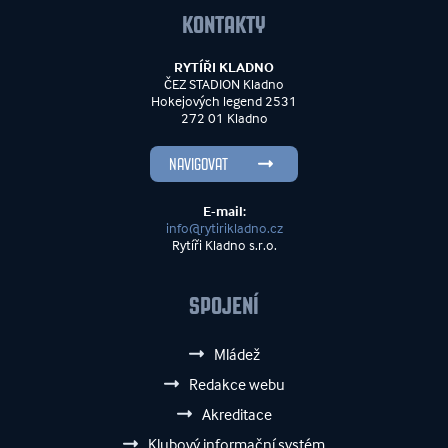
KONTAKTY
RYTÍŘI KLADNO
ČEZ STADION Kladno
Hokejových legend 2531
272 01 Kladno
NAVIGOVAT
E-mail:
info@rytirikladno.cz
Rytíři Kladno s.r.o.
SPOJENÍ
Mládež
Redakce webu
Akreditace
Klubový informační systém