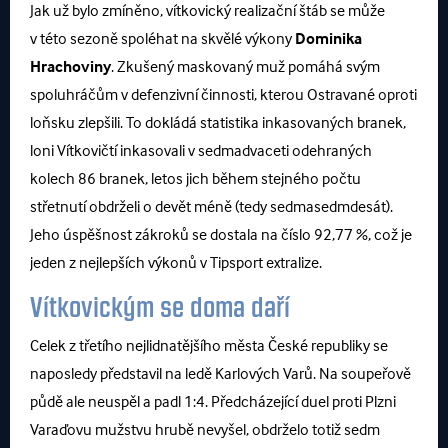
Jak už bylo zmíněno, vítkovický realizační štáb se může
v této sezoně spoléhat na skvělé výkony
Dominika
Hrachoviny
. Zkušený maskovaný muž pomáhá svým
spoluhráčům v defenzivní činnosti, kterou Ostravané oproti
loňsku zlepšili. To dokládá statistika inkasovaných branek,
loni Vítkovičtí inkasovali v sedmadvaceti odehraných
kolech 86 branek, letos jich během stejného počtu
střetnutí obdrželi o devět méně (tedy sedmasedmdesát).
Jeho úspěšnost zákroků se dostala na číslo 92,77 %, což je
jeden z nejlepších výkonů v Tipsport extralize.
Vítkovickým se doma daří
Celek z třetího nejlidnatějšího města České republiky se
naposledy představil na ledě Karlových Varů. Na soupeřově
půdě ale neuspěl a padl 1:4. Předcházející duel proti Plzni
Varaďovu mužstvu hrubě nevyšel, obdrželo totiž sedm