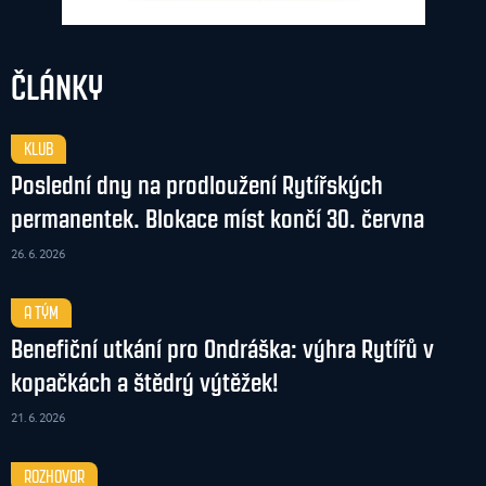
ČLÁNKY
KLUB
Poslední dny na prodloužení Rytířských
permanentek. Blokace míst končí 30. června
26. 6. 2026
A TÝM
Benefiční utkání pro Ondráška: výhra Rytířů v
kopačkách a štědrý výtěžek!
21. 6. 2026
ROZHOVOR