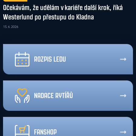
Očekávám, že udělám v kariéře další krok, říká
Westerlund po přestupu do Kladna
15. 6. 2026
ROZPIS LEDU
NADACE RYTÍŘŮ
FANSHOP