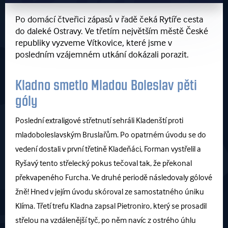
Po domácí čtveřici zápasů v řadě čeká Rytíře cesta
do daleké Ostravy. Ve třetím největším městě České
republiky vyzveme Vítkovice, které jsme v
posledním vzájemném utkání dokázali porazit.
Kladno smetlo Mladou Boleslav pěti
góly
Poslední extraligové střetnutí sehráli Kladenští proti
mladoboleslavským Bruslařům. Po opatrném úvodu se do
vedení dostali v první třetině Kladeňáci, Forman vystřelil a
Ryšavý tento střelecký pokus tečoval tak, že překonal
překvapeného Furcha. Ve druhé periodě následovaly gólové
žně! Hned v jejím úvodu skóroval ze samostatného úniku
Klíma. Třetí trefu Kladna zapsal Pietroniro, který se prosadil
střelou na vzdálenější tyč, po něm navíc z ostrého úhlu