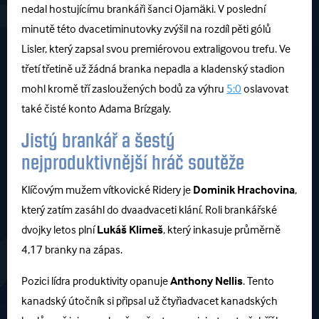
nedal hostujícímu brankáři šanci Ojamäki. V poslední
minutě této dvacetiminutovky zvýšil na rozdíl pěti gólů
Lisler, který zapsal svou premiérovou extraligovou trefu. Ve
třetí třetině už žádná branka nepadla a kladenský stadion
mohl kromě tří zasloužených bodů za výhru
5:0
oslavovat
také čisté konto Adama Brízgaly.
Jistý brankář a šestý
nejproduktivnější hráč soutěže
Klíčovým mužem vítkovické Ridery je
Dominik Hrachovina
,
který zatím zasáhl do dvaadvaceti klání. Roli brankářské
dvojky letos plní
Lukáš
Klimeš
, který inkasuje průměrně
4,17 branky na zápas.
Pozici lídra produktivity opanuje
Anthony
Nellis
. Tento
kanadský útočník si připsal už čtyřiadvacet kanadských