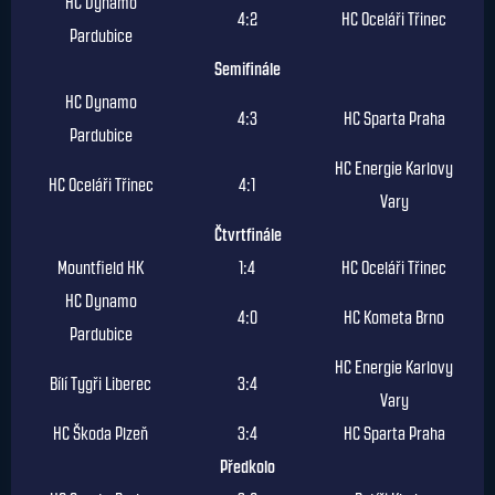
HC Dynamo
4:2
HC Oceláři Třinec
Pardubice
Semifinále
HC Dynamo
4:3
HC Sparta Praha
Pardubice
HC Energie Karlovy
HC Oceláři Třinec
4:1
Vary
Čtvrtfinále
Mountfield HK
1:4
HC Oceláři Třinec
HC Dynamo
4:0
HC Kometa Brno
Pardubice
HC Energie Karlovy
Bílí Tygři Liberec
3:4
Vary
HC Škoda Plzeň
3:4
HC Sparta Praha
Předkolo