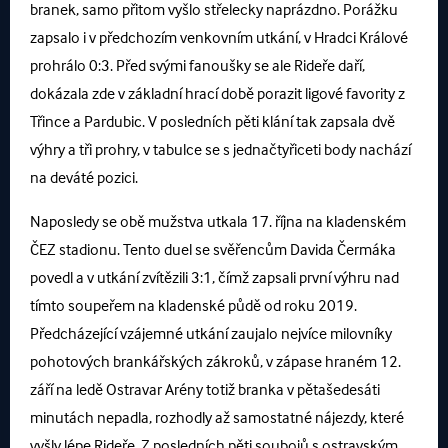
branek, samo přitom vyšlo střelecky naprázdno. Porážku
zapsalo i v předchozím venkovním utkání, v Hradci Králové
prohrálo 0:3. Před svými fanoušky se ale Rideře daří,
dokázala zde v základní hrací době porazit ligové favority z
Třince a Pardubic. V posledních pěti klání tak zapsala dvě
výhry a tři prohry, v tabulce se s jednačtyřiceti body nachází
na deváté pozici.
Naposledy se obě mužstva utkala 17. října na kladenském
ČEZ stadionu. Tento duel se svěřencům Davida Čermáka
povedl a v utkání zvítězili 3:1, čímž zapsali první výhru nad
tímto soupeřem na kladenské půdě od roku 2019.
Předcházející vzájemné utkání zaujalo nejvíce milovníky
pohotových brankářských zákroků, v zápase hraném 12.
září na ledě Ostravar Arény totiž branka v pětašedesáti
minutách nepadla, rozhodly až samostatné nájezdy, které
vyšly lépe Rideře. Z posledních pěti soubojů s ostravským