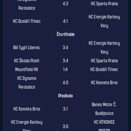
4:3
HC Sparta Praha
Pardubice
HC Energie Karlovy
HC Oceláři Třinec
4:1
Vary
Čtvrtfinále
HC Energie Karlovy
Bílí Tygři Liberec
3:4
Vary
HC Škoda Plzeň
3:4
HC Sparta Praha
Mountfield HK
1:4
HC Oceláři Třinec
HC Dynamo
4:0
HC Kometa Brno
Pardubice
Předkolo
Banes Motor Č.
HC Kometa Brno
3:1
Budějovice
HC Energie Karlovy
HC VÍTKOVICE
3:0
Vary
RIDERA