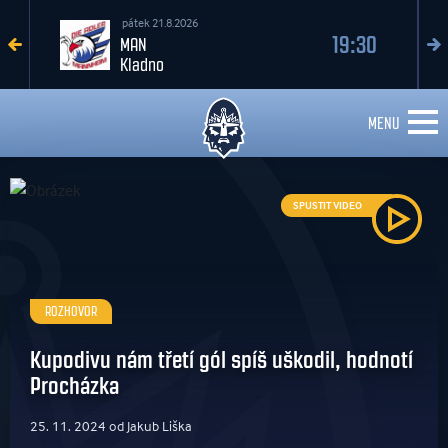
pátek 21.8.2026
19:30
MAN
Kladno
MENU
SPUSTIT VIDEO
ROZHOVOR
Kupodivu nám třetí gól spíš uškodil, hodnotí
Procházka
25. 11. 2024 od Jakub Liška