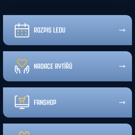
ROZPIS LEDU
NADACE RYTÍŘŮ
FANSHOP