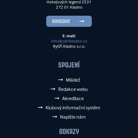
Hokejových legend 2531
272 01 Kladno
NAVIGOVAT
E-mail:
info@rytirikladno.cz
Rytíři Kladno s.r.o.
SPOJENÍ
Mládež
Redakce webu
Akreditace
Klubový informační systém
Napište nám
ODKAZY