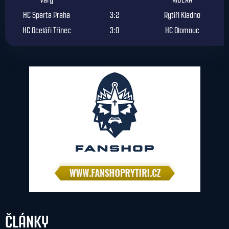
HC Sparta Praha
3:2
Rytíři Kladno
HC Oceláři Třinec
3:0
HC Olomouc
ČLÁNKY