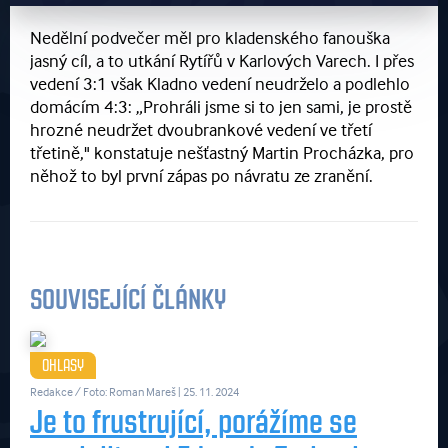
Nedělní podvečer měl pro kladenského fanouška
jasný cíl, a to utkání Rytířů v Karlových Varech. I přes
vedení 3:1 však Kladno vedení neudrželo a podlehlo
domácím 4:3: „Prohráli jsme si to jen sami, je prostě
hrozné neudržet dvoubrankové vedení ve třetí
třetině," konstatuje nešťastný Martin Procházka, pro
něhož to byl první zápas po návratu ze zranění.
SOUVISEJÍCÍ ČLÁNKY
OHLASY
Redakce / Foto: Roman Mareš
| 25. 11. 2024
Je to frustrující, porážíme se