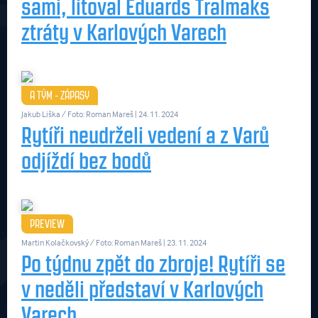
sami, litoval Eduards Tralmaks
ztráty v Karlových Varech
A TÝM - ZÁPASY
Jakub Liška / Foto: Roman Mareš
| 24. 11. 2024
Rytíři neudrželi vedení a z Varů
odjíždí bez bodů
PREVIEW
Martin Kolačkovský / Foto: Roman Mareš
| 23. 11. 2024
Po týdnu zpět do zbroje! Rytíři se
v neděli představí v Karlových
Varech