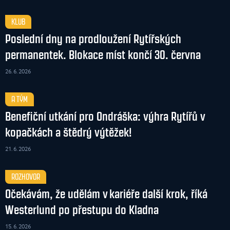
KLUB
Poslední dny na prodloužení Rytířských
permanentek. Blokace míst končí 30. června
26. 6. 2026
A TÝM
Benefiční utkání pro Ondráška: výhra Rytířů v
kopačkách a štědrý výtěžek!
21. 6. 2026
ROZHOVOR
Očekávám, že udělám v kariéře další krok, říká
Westerlund po přestupu do Kladna
15. 6. 2026