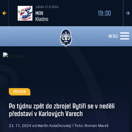
pátek 21.8.2026
19:30
MAN
Kladno
MENU
PREVIEW
Po týdnu zpět do zbroje! Rytíři se v neděli
představí v Karlových Varech
23. 11. 2024 od Martin Kolačkovský / Foto: Roman Mareš