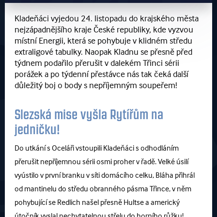
Kladeňáci vyjedou 24. listopadu do krajského města
nejzápadnějšího kraje České republiky, kde vyzvou
místní Energii, která se pohybuje v klidném středu
extraligové tabulky. Naopak Kladnu se přesně před
týdnem podařilo přerušit v dalekém Třinci sérii
porážek a po týdenní přestávce nás tak čeká další
důležitý boj o body s nepříjemným soupeřem!
Slezská mise vyšla Rytířům na
jedničku!
Do utkání s Oceláři vstoupili Kladeňáci s odhodláním
přerušit nepříjemnou sérii osmi proher v řadě. Velké úsilí
vyústilo v první branku v síti domácího celku, Bláha přihrál
od mantinelu do středu obranného pásma Třince, v něm
pohybující se Redlich našel přesně Hultse a americký
útočník vyslal nechytatelnou střelu do horního růžku!