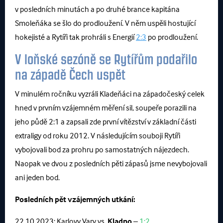
v posledních minutách a po druhé brance kapitána
Smoleňáka se šlo do prodloužení. V něm uspěli hostující
hokejisté a Rytíři tak prohráli s Energií
2:3
po prodloužení.
V loňské sezóně se Rytířům podařilo
na západě Čech uspět
V minulém ročníku vyzráli Kladeňáci na západočeský celek
hned v prvním vzájemném měření sil, soupeře porazili na
jeho půdě 2:1 a zapsali zde první vítězství v základní části
extraligy od roku 2012. V následujícím souboji Rytíři
vybojovali bod za prohru po samostatných nájezdech.
Naopak ve dvou z posledních pěti zápasů jsme nevybojovali
ani jeden bod.
Posledních pět vzájemných utkání:
22.10.2023: Karlovy Vary vs.
Kladno
–
1:2