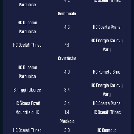
4:2
HC Oceláři Třinec
Pardubice
Semifinále
HC Dynamo
4:3
HC Sparta Praha
Pardubice
HC Energie Karlovy
HC Oceláři Třinec
4:1
Vary
Čtvrtfinále
HC Dynamo
4:0
HC Kometa Brno
Pardubice
HC Energie Karlovy
Bílí Tygři Liberec
3:4
Vary
HC Škoda Plzeň
3:4
HC Sparta Praha
Mountfield HK
1:4
HC Oceláři Třinec
Předkolo
HC Oceláři Třinec
3:0
HC Olomouc