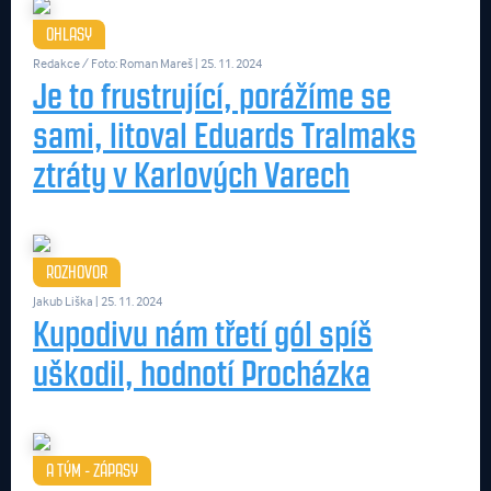
OHLASY
Redakce / Foto: Roman Mareš
| 25. 11. 2024
Je to frustrující, porážíme se
sami, litoval Eduards Tralmaks
ztráty v Karlových Varech
ROZHOVOR
Jakub Liška
| 25. 11. 2024
Kupodivu nám třetí gól spíš
uškodil, hodnotí Procházka
A TÝM - ZÁPASY