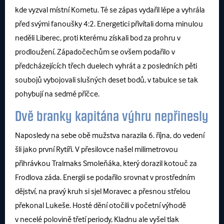
kde vyzval místní Kometu. Té se zápas vydařil lépe a vyhrála
před svými fanoušky 4:2. Energetici přivítali doma minulou
neděli Liberec, proti kterému získali bod za prohru v
prodloužení. Západočechům se ovšem podařilo v
předcházejících třech duelech vyhrát a z posledních pěti
soubojů vybojovali slušných deset bodů, v tabulce se tak
pohybují na sedmé příčce.
Dvě branky kapitána výhru nepřinesly
Naposledy na sebe obě mužstva narazila 6. října, do vedení
šli jako první Rytíři. V přesilovce našel milimetrovou
přihrávkou Tralmaks Smoleňáka, který dorazil kotouč za
Frodlova záda. Energii se podařilo srovnat v prostředním
dějství, na pravý kruh si sjel Moravec a přesnou střelou
překonal Lukeše. Hosté dění otočili v početní výhodě
v necelé polovině třetí periody, Kladnu ale vyšel tlak