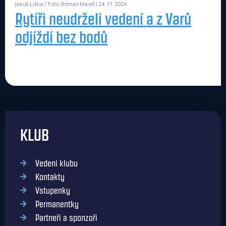
Jakub Liška / Foto: Roman Mareš
| 24. 11. 2024
Rytíři neudrželi vedení a z Varů
odjíždí bez bodů
KLUB
Vedení klubu
Kontakty
Vstupenky
Permanentky
Partneři a sponzoři