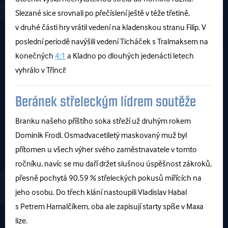
Slezané sice srovnali po přečíslení ještě v téže třetině,
v druhé části hry vrátil vedení na kladenskou stranu Filip. V
poslední periodě navýšili vedení Ticháček s Tralmaksem na
konečných
4:1
a Kladno po dlouhých jedenácti letech
vyhrálo v Třinci!
Beránek střeleckým lídrem soutěže
Branku našeho příštího soka střeží už druhým rokem
Dominik Frodl. Osmadvacetiletý maskovaný muž byl
přítomen u všech výher svého zaměstnavatele v tomto
ročníku, navíc se mu daří držet slušnou úspěšnost zákroků,
přesně pochytá 90,59 % střeleckých pokusů mířících na
jeho osobu. Do třech klání nastoupili Vladislav Habal
s Petrem Hamalčíkem, oba ale zapisují starty spíše v Maxa
lize.