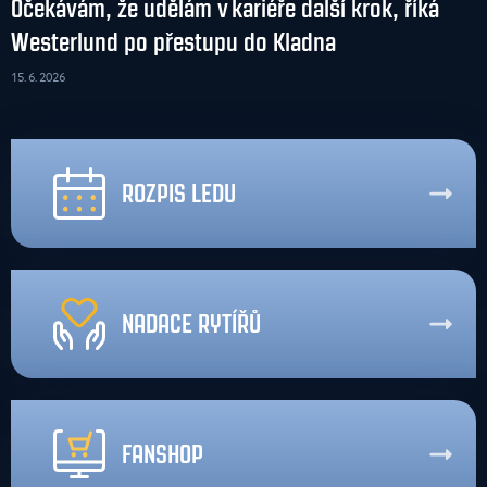
Očekávám, že udělám v kariéře další krok, říká
Westerlund po přestupu do Kladna
15. 6. 2026
ROZPIS LEDU
NADACE RYTÍŘŮ
FANSHOP