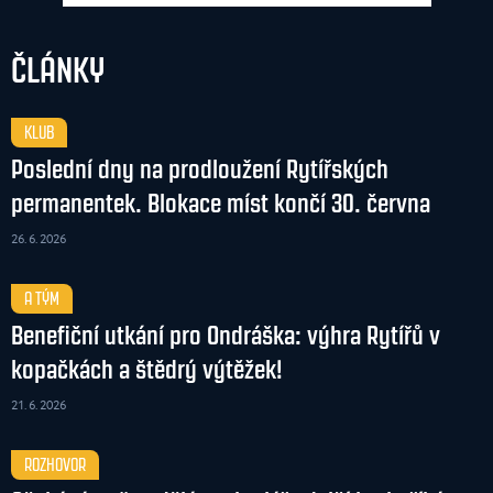
ČLÁNKY
KLUB
Poslední dny na prodloužení Rytířských
permanentek. Blokace míst končí 30. června
26. 6. 2026
A TÝM
Benefiční utkání pro Ondráška: výhra Rytířů v
kopačkách a štědrý výtěžek!
21. 6. 2026
ROZHOVOR