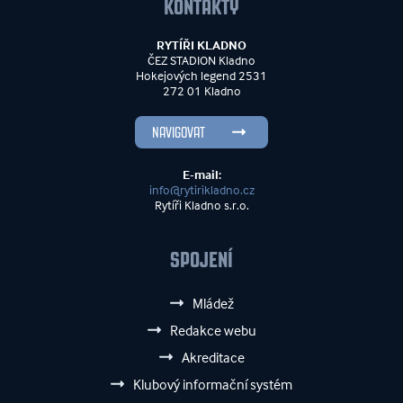
KONTAKTY
RYTÍŘI KLADNO
ČEZ STADION Kladno
Hokejových legend 2531
272 01 Kladno
NAVIGOVAT
E-mail:
info@rytirikladno.cz
Rytíři Kladno s.r.o.
SPOJENÍ
Mládež
Redakce webu
Akreditace
Klubový informační systém