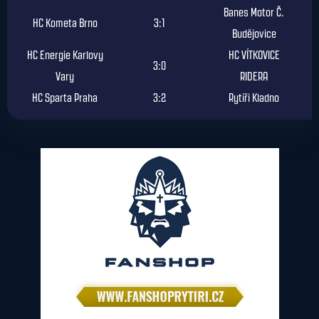
Banes Motor Č.
HC Kometa Brno
3:1
Budějovice
HC Energie Karlovy
HC VÍTKOVICE
3:0
Vary
RIDERA
HC Sparta Praha
3:2
Rytíři Kladno