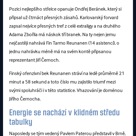
Pozici nejlepšího střelce opanuje Ondřej Beránek, který si
připsal už čtrnáct přesných zásahů. Karlovarský forvard
zapsal nejvíce přesných tref z celé extraligy a na druhého
Adama Zbořila má náskok tří branek. Na ty nejen jemu
nejčastěji nahrává Fin Tarmo Reunanen (14 asistencí), o
jednu nahrávku méně má na svém kontě připsanou
reprezentant Jiří Černoch.
Finský ofenzivní bek Reunanen stráví na ledě průměrně 21
minut a 58 sekund a toto číslo mu zajistilo triumf mezi
svými spoluhráči i v této statistice. Vhazování je doménou
Jiřího Černocha.
Energie se nachází v klidném středu
tabulky
Naposledy se tým vedený Pavlem Paterou představil v Brně,