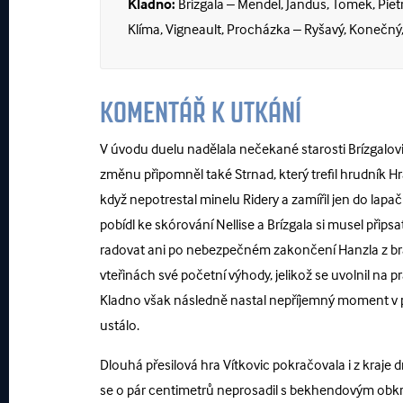
Kladno:
Brízgala – Mendel, Jandus, Tomek, Piet
Klíma, Vigneault, Procházka – Ryšavý, Konečný, 
KOMENTÁŘ K UTKÁNÍ
V úvodu duelu nadělala nečekané starosti Brízgalovi
změnu připomněl také Strnad, který trefil hrudník
když nepotrestal minelu Ridery a zamířil jen do lap
pobídl ke skórování Nellise a Brízgala si musel přip
radovat ani po nebezpečném zakončení Hanzla z branko
vteřinách své početní výhody, jelikož se uvolnil n
Kladno však následně nastal nepříjemný moment v p
ustálo.
Dlouhá přesilová hra Vítkovic pokračovala i z kraje d
se o pár centimetrů neprosadil s bekhendovým obkr