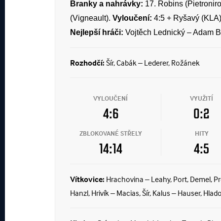
Branky a nahrávky:
17. Robins (Pietroniro)
(Vigneault).
Vyloučení:
4:5 + Ryšavý (KLA)
Nejlepší hráči:
Vojtěch Lednický – Adam Br
Rozhodčí:
Šír, Cabák – Lederer, Rožánek
VYLOUČENÍ
VYUŽITÍ
4:6
0:2
ZBLOKOVANÉ STŘELY
HITY
14:14
4:5
Vítkovice:
Hrachovina – Leahy, Port, Demel, Prč
Hanzl, Hrivík – Macias, Šír, Kalus – Hauser, Hlad