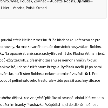
roniro, Wylie, Houdek, Žovinec – Audette, Robins, Ojamäki –
Lisler – Vandas, Polák, Strnad.
 prudká střela Nellise z mezikruží. Za kladenskou ofenzivu se pro
 Hrachoviny. Na maskovaného muže domácích nevyzrál ani Robins,
ačky. Na opačné straně zase zachytil rozehrávku Kladna Yetman, jenž
sat důležitý zákrok. Z přesného zásahu se nemohli hráči Vítkovic
viště, kde se činil fantom Brízgala. Rytíři tak udeřili již po osmi
a pravém kruhu Tristen Robins a nekompromisně zavěsil
- 0:1.
Pro
odobě pětiminutového trestu, ale v této pasáži všechny situace
ruhého dějství, kde v největší příležitosti neuspěl Abdul. Krátce nato
oužením branky Procházka. Vzápětí si najel do slibné možnosti