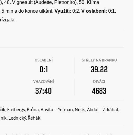
, 48. Vigneault (Audette, Pietroniro), 50. Klíma
 5 min a do konce utkání.
Využití:
0:2.
V oslabení:
0:1.
ízgala.
OSLABENÍ
STŘELY NA BRANKU
0:1
39.22
VHAZOVÁNÍ
DIVÁCI
37:40
4683
ík, Freibergs, Brůna, Auvitu – Yetman, Nellis, Abdul – Zdráhal,
onik, Lednický, Řehák.