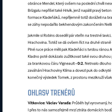
obránce Mendel, který ovšem na poslední chvíli ne
Brízgalu nepřišel také Hrivík, jenž napálil pravý b
formace Kladeňáků, nepříjemně totiž doráželi na bran
se záhy nepodařilo bekhendovým zakončením Nelli
Jakmile si Robins doseděl pár vteřin na trestné lavici
Hrachovina. Totéž se dá ovšem říct na druhé straně 
Plné ruce práce měli pak Kladeňáci s tvrdou ránou A
Kladno poté dokázalo zužitkovat také svou druhou 
za brankovou čáru Vigneault
- 0:2.
Netrvalo dlouho a 
zaváhání Hrachoviny Klíma a dovezl puk do odkryté
konečný výsledek Tomek, z prostoru mezikruží však 
OHLASY TRENÉRŮ
Vítkovice:
Václav Varaďa:
Průběh byl vyrovnaný, hos
I přes to nás samozřejmě mrzí ztráta domácích bodů. K