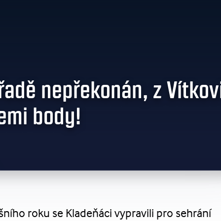
řadě nepřekonán, z Vítkov
řemi body!
šního roku se Kladeňáci vypravili pro sehrání