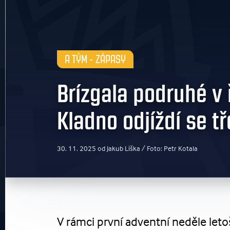
A TÝM - ZÁPASY
Brízgala podruhé v 
Kladno odjíždí se t
30. 11. 2025 od Jakub Liška / Foto: Petr Kotala
V rámci první adventní neděle leto