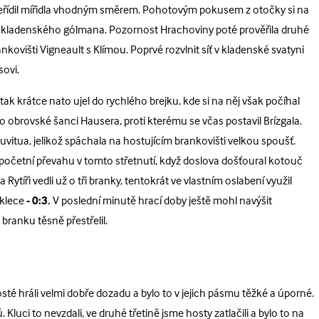
seřídil mířidla vhodným směrem. Pohotovým pokusem z otočky si na
eton kladenského gólmana. Pozornost Hrachoviny poté prověřila druhé
kovišti Vigneault s Klímou. Poprvé rozvlnit síť v kladenské svatyni
sovi.
, tak krátce nato ujel do rychlého brejku, kde si na něj však počíhal
o obrovské šanci Hausera, proti kterému se včas postavil Brízgala.
uvitua, jelikož spáchala na hostujícím brankovišti velkou spoušť.
početní převahu v tomto střetnutí, když doslova došťoural kotouč
Rytíři vedli už o tři branky, tentokrát ve vlastním oslabení využil
 klece
- 0:3.
V poslední minutě hrací doby ještě mohl navýšit
branku těsně přestřelil.
té hráli velmi dobře dozadu a bylo to v jejich pásmu těžké a úporné.
luci to nevzdali, ve druhé třetině jsme hosty zatlačili a bylo to na