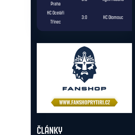
Praha
HC Oceláři
3:0
HC Olomouc
Třinec
ČLÁNKY