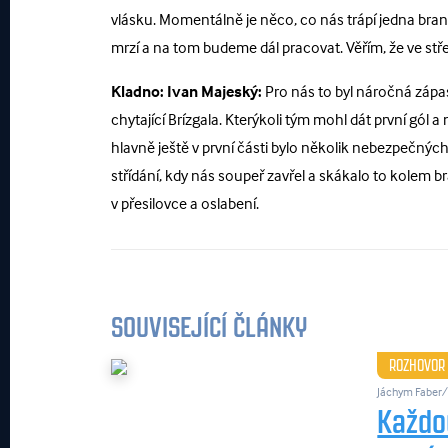
vlásku. Momentálně je něco, co nás trápí jedna bra
mrzí a na tom budeme dál pracovat. Věřím, že ve st
Kladno:
Ivan Majeský:
Pro nás to byl náročná zápas
chytající Brízgala. Kterýkoli tým mohl dát první gól 
hlavně ještě v první části bylo několik nebezpečných 
střídání, kdy nás soupeř zavřel a skákalo to kolem 
v přesilovce a oslabení.
SOUVISEJÍCÍ ČLÁNKY
ROZHOVOR
Jáchym Faber/ 
Každou