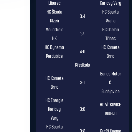
Liberec
Karlovy Vary
HC Škoda
HC Sparta
3:4
Plzeň
Praha
Mountfield
HC Oceláři
1:4
HK
Třinec
HC Dynamo
HC Kometa
4:0
Pardubice
Brno
Předkolo
Banes Motor
HC Kometa
3:1
Č.
Brno
Budějovice
HC Energie
HC VÍTKOVICE
Karlovy
3:0
RIDERA
Vary
HC Sparta
3:2
Rytíři Kladno