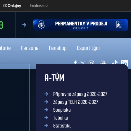
čtvrtek 13.8.2026
3
18:0
Liberec
Kladno
storie
Fanzona
Fanshop
Esport tým
A-TÝM
Přípravné zápasy 2026-2027
Zápasy TELH 2026-2027
Soupiska
Tabulka
Statistiky