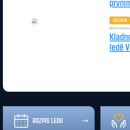
prvním
PREVIEW
Martin Kolačk
Kladn
ledě V
ROZPIS LEDU