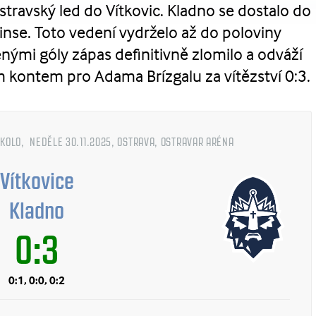
ostravský led do Vítkovic. Kladno se dostalo do
inse. Toto vedení vydrželo až do poloviny
enými góly zápas definitivně zlomilo a odváží
ým kontem pro Adama Brízgalu za vítězství 0:3.
 KOLO, NEDĚLE 30.11.2025, OSTRAVA, OSTRAVAR ARÉNA
Vítkovice
Kladno
0:3
0:1, 0:0, 0:2