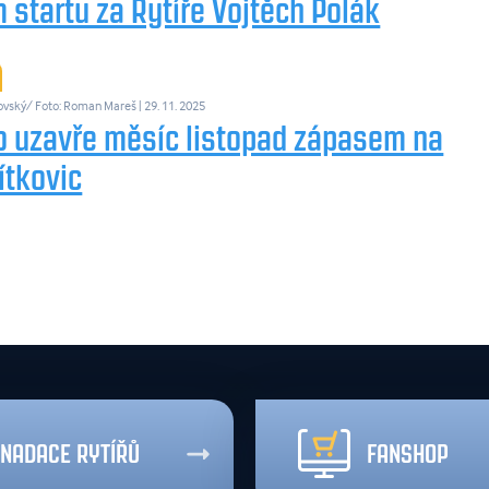
 startu za Rytíře Vojtěch Polák
ovský/ Foto: Roman Mareš
| 29. 11. 2025
o uzavře měsíc listopad zápasem na
ítkovic
NADACE RYTÍŘŮ
FANSHOP