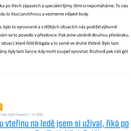
nka po třech zápasech a speciální týmy, těmi si nepomáháme. To nás
ředu to kluci protrhnou a vezmeme nějaké body.
, bylo to vyrovnané a v těžkých situacích nás podržel výborně
a nám se to povedlo v přesilovce. Pak jsme ubránili dlouhou přesilovku,
situací, které řešil Brízgala a to samé ve druhé třetině. Bylo tam
brány, byly tam šance, kdy mohl soupeř vyrovnat. Rozhodl pak náš gól
Foto: Rytíři Kladno
| 1. 12. 2025
 vteřinu na ledě jsem si užíval, říká po