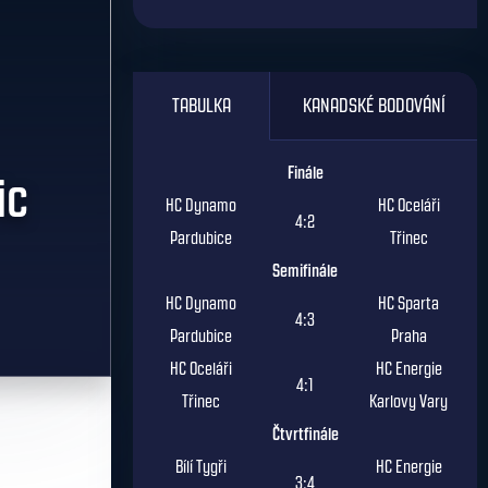
TABULKA
KANADSKÉ BODOVÁNÍ
Finále
ic
HC Dynamo
HC Oceláři
4:2
Pardubice
Třinec
Semifinále
HC Dynamo
HC Sparta
4:3
Pardubice
Praha
HC Oceláři
HC Energie
4:1
Třinec
Karlovy Vary
Čtvrtfinále
Bílí Tygři
HC Energie
3:4