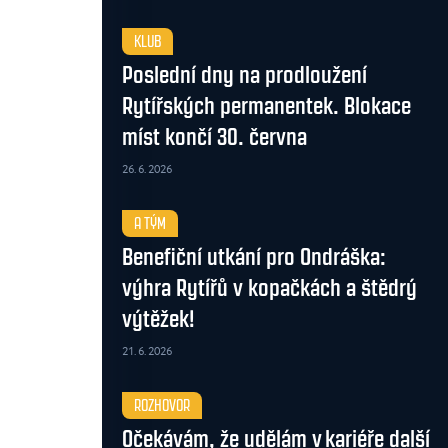
KLUB
Poslední dny na prodloužení
Rytířských permanentek. Blokace
míst končí 30. června
26. 6. 2026
A TÝM
Benefiční utkání pro Ondráška:
výhra Rytířů v kopačkách a štědrý
výtěžek!
21. 6. 2026
ROZHOVOR
Očekávám, že udělám v kariéře další