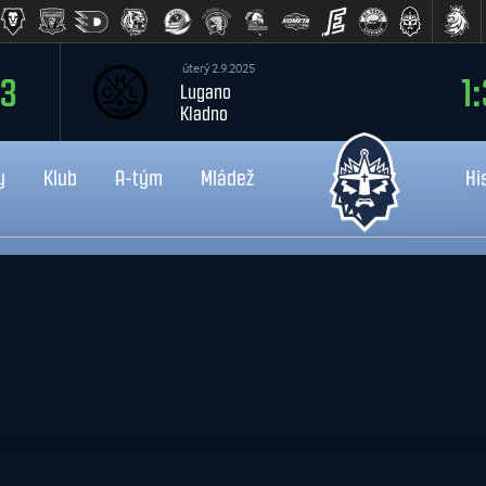
úterý 2.9.2025
:3
1:
Lugano
Kladno
y
Klub
A-tým
Mládež
Hi