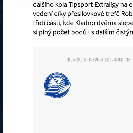
dalšího kola Tipsport Extraligy na 
vedení díky přesilovkové trefě Rob
třetí části, kde Kladno dvěma slep
si plný počet bodů i s dalším čist
2025/2026 TIPSPORT EXTRALIGA, 28.