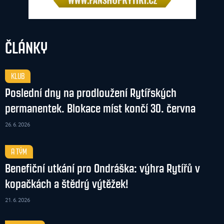
ČLÁNKY
KLUB
Poslední dny na prodloužení Rytířských
permanentek. Blokace míst končí 30. června
26. 6. 2026
A TÝM
Benefiční utkání pro Ondráška: výhra Rytířů v
kopačkách a štědrý výtěžek!
21. 6. 2026