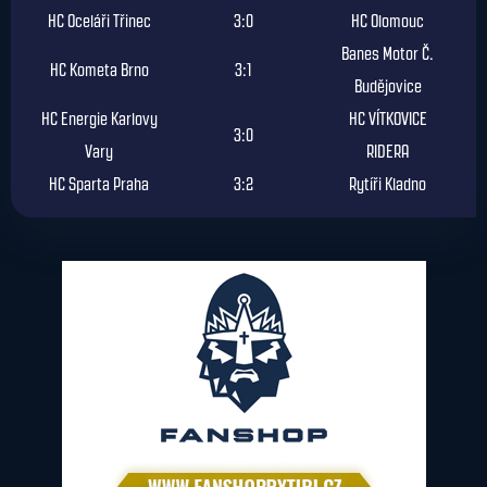
Předkolo
HC Oceláři Třinec
3:0
HC Olomouc
Banes Motor Č.
HC Kometa Brno
3:1
Budějovice
HC Energie Karlovy
HC VÍTKOVICE
3:0
Vary
RIDERA
HC Sparta Praha
3:2
Rytíři Kladno