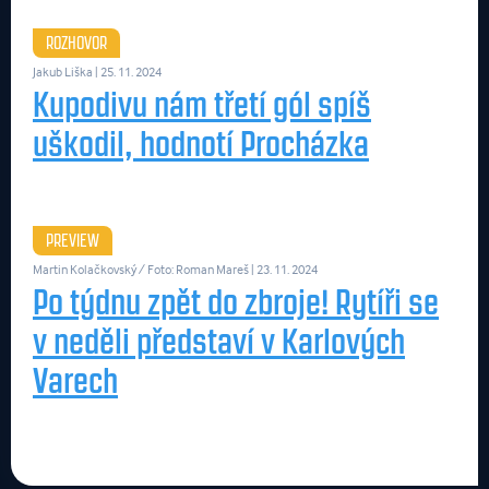
ROZHOVOR
Jakub Liška
| 25. 11. 2024
Kupodivu nám třetí gól spíš
uškodil, hodnotí Procházka
PREVIEW
Martin Kolačkovský / Foto: Roman Mareš
| 23. 11. 2024
Po týdnu zpět do zbroje! Rytíři se
v neděli představí v Karlových
Varech