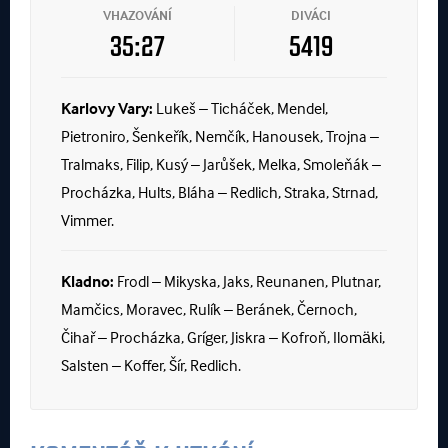
VHAZOVÁNÍ
DIVÁCI
35:27
5419
Karlovy Vary:
Lukeš – Ticháček, Mendel,
Pietroniro, Šenkeřík, Nemčík, Hanousek, Trojna –
Tralmaks, Filip, Kusý – Jarůšek, Melka, Smoleňák –
Procházka, Hults, Bláha – Redlich, Straka, Strnad,
Vimmer.
Kladno:
Frodl – Mikyska, Jaks, Reunanen, Plutnar,
Mamčics, Moravec, Rulík – Beránek, Černoch,
Čihař – Procházka, Gríger, Jiskra – Kofroň, Ilomäki,
Salsten – Koffer, Šír, Redlich.