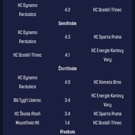
Finále
HC Dynamo
4:2
HC Oceláři Třinec
Pardubice
Semifinále
HC Dynamo
4:3
HC Sparta Praha
Pardubice
HC Energie Karlovy
HC Oceláři Třinec
4:1
Vary
Čtvrtfinále
HC Dynamo
4:0
HC Kometa Brno
Pardubice
HC Energie Karlovy
Bílí Tygři Liberec
3:4
Vary
HC Škoda Plzeň
3:4
HC Sparta Praha
Mountfield HK
1:4
HC Oceláři Třinec