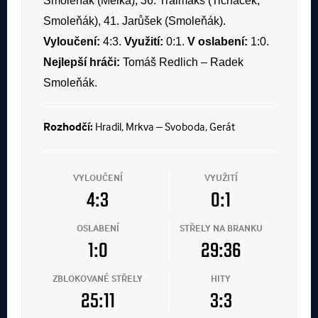
Smoleňák (Melka), 36. Tralmaks (Ticháček,
Smoleňák), 41. Jarůšek (Smoleňák).
Vyloučení:
4:3.
Využití:
0:1.
V oslabení:
1:0.
Nejlepší hráči:
Tomáš Redlich – Radek
Smoleňák.
Rozhodčí:
Hradil, Mrkva – Svoboda, Gerát
VYLOUČENÍ
VYUŽITÍ
4:3
0:1
OSLABENÍ
STŘELY NA BRANKU
1:0
29:36
ZBLOKOVANÉ STŘELY
HITY
25:11
3:3