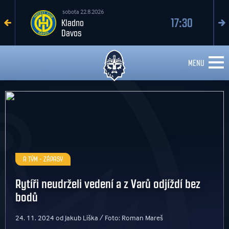
úterý 1.9.2026
17:00
Karlovy Vary
Kladno
MENU
A TÝM - ZÁPASY
Rytíři neudrželi vedení a z Varů odjíždí bez
bodů
24. 11. 2024 od Jakub Liška / Foto: Roman Mareš