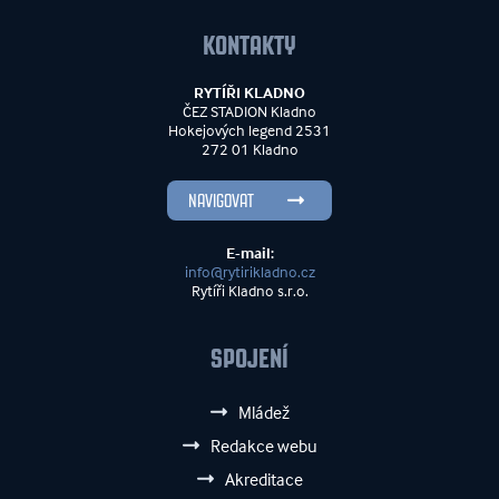
KONTAKTY
RYTÍŘI KLADNO
ČEZ STADION Kladno
Hokejových legend 2531
272 01 Kladno
NAVIGOVAT
E-mail:
info@rytirikladno.cz
Rytíři Kladno s.r.o.
SPOJENÍ
Mládež
Redakce webu
Akreditace