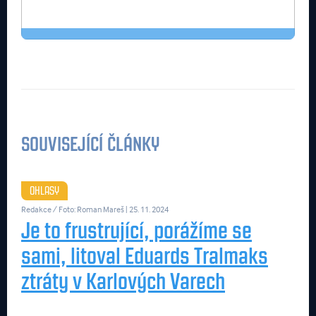
SOUVISEJÍCÍ ČLÁNKY
OHLASY
Redakce / Foto: Roman Mareš
| 25. 11. 2024
Je to frustrující, porážíme se
sami, litoval Eduards Tralmaks
ztráty v Karlových Varech