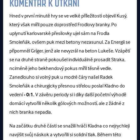
KOMENTÁŘ K UTKÁNÍ
Hned v první minutě hry se ve velké příležitosti objevil Kusý,
který však mířil pouze doprostřed Frodlovy branky. Po
uplynutí karlovarské přesilovky ujel sám na Frodla
Smoleňák, ovšem puk mezi betony nezasunul. Za Energii se
připomněl Gríger, jenž ale nevyzrál na beton Lukeše. Vzápětí
se na druhé straně pokoušel individuálně prosadit Straka,
nciméně jeho bekhendový pokus mířil těsně vedle.
Zanedlouho si volný puk u modré čáry našel Radek
Smoleňák a chirurgicky přesnou střelou poslal Kladno do
vedení
- 0:1.
V závěru periody si i díky další početní výhodě
domácí vytvořili několik gólových možností, ale z žádné z
nich branka nepadla.
Na začátku druhé části se snažili hráči Kladna co nejrychleji
navýšit svůj náskok a vytvořili si solidní tlak. Během této