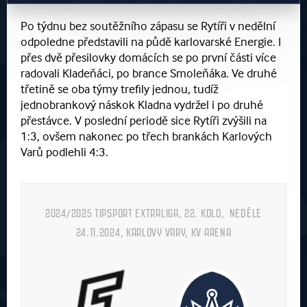
Po týdnu bez soutěžního zápasu se Rytíři v nedělní
odpoledne představili na půdě karlovarské Energie. I
přes dvě přesilovky domácích se po první části více
radovali Kladeňáci, po brance Smoleňáka. Ve druhé
třetině se oba týmy trefily jednou, tudíž
jednobrankový náskok Kladna vydržel i po druhé
přestávce. V poslední periodě sice Rytíři zvýšili na
1:3, ovšem nakonec po třech brankách Karlových
Varů podlehli 4:3.
2024/2025 TIPSPORT EXTRALIGA, 22. KOLO, NEDĚLE
24.11.2024, KARLOVY VARY, KV ARENA