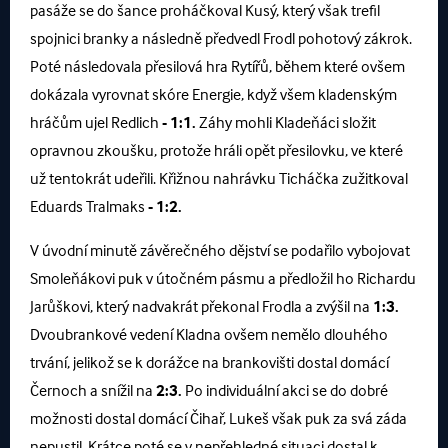
pasáže se do šance proháčkoval Kusý, který však trefil
spojnici branky a následně předvedl Frodl pohotový zákrok.
Poté následovala přesilová hra Rytířů, během které ovšem
dokázala vyrovnat skóre Energie, když všem kladenským
hráčům ujel Redlich
- 1:1.
Záhy mohli Kladeňáci složit
opravnou zkoušku, protože hráli opět přesilovku, ve které
už tentokrát udeřili. Křižnou nahrávku Ticháčka zužitkoval
Eduards Tralmaks
- 1:2.
V úvodní minutě závěrečného dějství se podařilo vybojovat
Smoleňákovi puk v útočném pásmu a předložil ho Richardu
Jarůškovi, který nadvakrát překonal Frodla a zvýšil na
1:3.
Dvoubrankové vedení Kladna ovšem nemělo dlouhého
trvání, jelikož se k dorážce na brankovišti dostal domácí
Černoch a snížil na
2:3.
Po individuální akci se do dobré
možnosti dostal domácí Čihař, Lukeš však puk za svá záda
nepustil. Krátce poté se v nepřehledné situaci dostal k