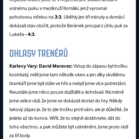
volnému puku v mezikruží Ilomäki, jenž vyrovnal
pohotovou střelou na
3:3.
Uběhly jen tři minuty a domácí
dokázali stav otočit, protože Beránek procpal z úhlu puk za
Lukeše
- 4:3.
OHLASY TRENÉRŮ
Karlovy Vary:
David Moravec:
Vstup do zápasu byl trošku
kostrbatý, měli jsme tam několik oken a jen díky skvělému
brankáři jsme byli stále ve hře a nebyli jsme více potrestáni.
Neustále jsme něco pouze dojížděli a dohrávali. Nicméně
jsme velice rádi, že jsme se dokázali dostat do hry. Někdy
takový zápas je, že to jde trošku proti vám, ale je důležité, že
jedete až do konce. Věřit, že to stejně dotáhnete, dát do
toho všechno, a pak můžete být odměněni. Jsme proto rádi
za tři body.