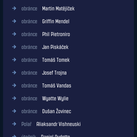
obránce
Martin Matějíček
obránce
Griffin Mendel
obránce
Phil Pietroniro
obránce
Jan Piskáček
obránce
Tomáš Tomek
obránce
Josef Trojna
obránce
Tomáš Vandas
obránce
Wyatte Wylie
obránce
Dušan Žovinec
Polař
Aliaksandr Vishneuski