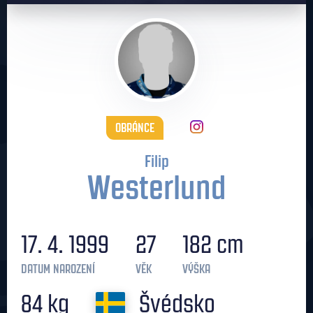
OBRÁNCE
Filip
Westerlund
17. 4. 1999
27
182 cm
DATUM NAROZENÍ
VĚK
VÝŠKA
84 kg
Švédsko