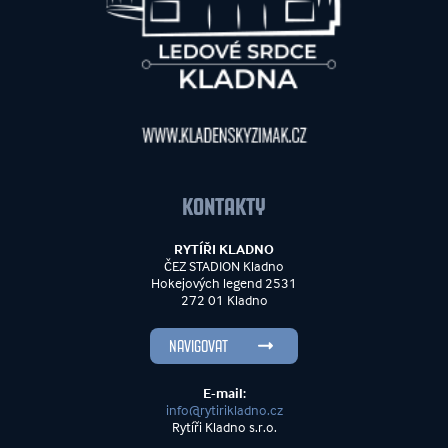
KONTAKTY
RYTÍŘI KLADNO
ČEZ STADION Kladno
Hokejových legend 2531
272 01 Kladno
NAVIGOVAT
E-mail:
info@rytirikladno.cz
Rytíři Kladno s.r.o.