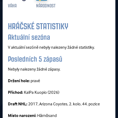
VÁHA
NÁRODNOST
HRÁČSKÉ STATISTIKY
Aktuální sezóna
V aktuální sezóně nebyly nalezeny žádné statistiky.
Posledních 5 zápasů
Nebyly nalezeny žádné zápasy.
Držení hole:
pravé
Příchod:
KalPa Kuopio (2026)
Draft NHL:
2017, Arizona Coyotes, 2. kolo, 44. pozice
Místo narození:
Härnösand