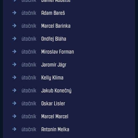
útočník
Daniel Audette
útočník
Adam Bareš
útočník
Marcel Barinka
útočník
Ondřej Bláha
útočník
Miroslav Forman
útočník
Jaromír Jágr
útočník
Kelly Klíma
útočník
Jakub Konečný
útočník
Oskar Lisler
útočník
Marcel Marcel
útočník
Antonín Melka