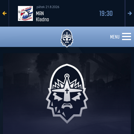
pátek 21.8.2026
19:30
MAN
Kladno
MENU