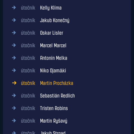
útočník
Jaromír Jágr
útočník
Kelly Klíma
útočník
Jakub Konečný
útočník
Oskar Lisler
útočník
Marcel Marcel
útočník
Antonín Melka
útočník
Niko Ojamäki
útočník
Martin Procházka
útočník
Sebastián Redlich
útočník
Tristen Robins
útočník
Martin Ryšavý