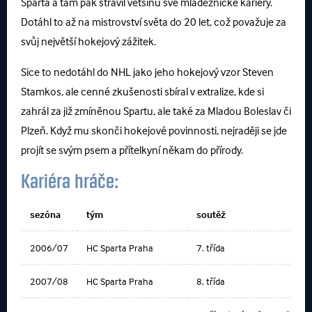
Sparta a tam pak strávil většinu své mládežnické kariéry.
Dotáhl to až na mistrovství světa do 20 let, což považuje za
svůj největší hokejový zážitek.
Sice to nedotáhl do NHL jako jeho hokejový vzor Steven
Stamkos, ale cenné zkušenosti sbíral v extralize, kde si
zahrál za již zmíněnou Spartu, ale také za Mladou Boleslav či
Plzeň. Když mu skonči hokejové povinnosti, nejraději se jde
projít se svým psem a přítelkyní někam do přírody.
Kariéra hráče:
sezóna
tým
soutěž
2006/07
HC Sparta Praha
7. třída
2007/08
HC Sparta Praha
8. třída