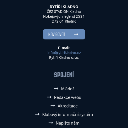
RYTÍŘI KLADNO
ČEZ STADION Kladno
Hokejových legend 2531
272 01 Kladno
NAVIGOVAT
E-mail:
info@rytirikladno.cz
Rytíři Kladno s.r.o.
SPOJENÍ
Mládež
Redakce webu
Akreditace
Klubový informační systém
Napište nám