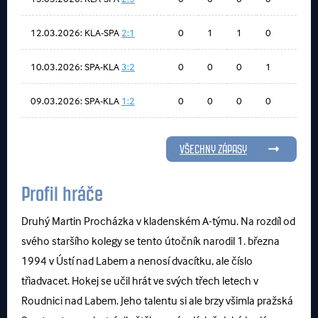
12.03.2026: KLA-SPA
2:1
0
1
1
0
10.03.2026: SPA-KLA
3:2
0
0
0
1
09.03.2026: SPA-KLA
1:2
0
0
0
0
VŠECHNY ZÁPASY
Profil hráče
Druhý Martin Procházka v kladenském A-týmu. Na rozdíl od
svého staršího kolegy se tento útočník narodil 1. března
1994 v Ústí nad Labem a nenosí dvacítku, ale číslo
třiadvacet. Hokej se učil hrát ve svých třech letech v
Roudnici nad Labem. Jeho talentu si ale brzy všimla pražská