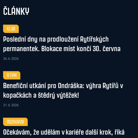
ČLÁNKY
KLUB
Poslední dny na prodloužení Rytířských
permanentek. Blokace míst končí 30. června
26. 6. 2026
A TÝM
Benefiční utkání pro Ondráška: výhra Rytířů v
kopačkách a štědrý výtěžek!
21. 6. 2026
ROZHOVOR
Očekávám, že udělám v kariéře další krok, říká