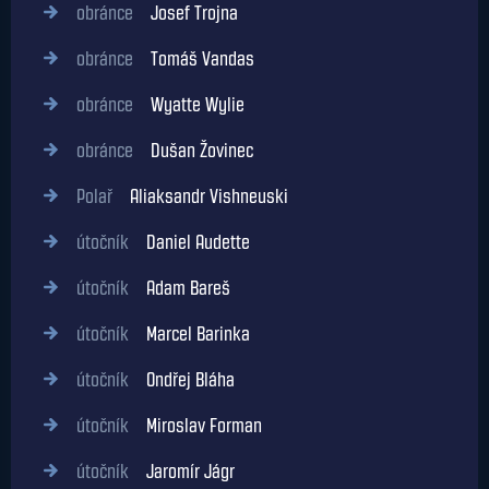
obránce
Josef Trojna
obránce
Tomáš Vandas
obránce
Wyatte Wylie
obránce
Dušan Žovinec
Polař
Aliaksandr Vishneuski
útočník
Daniel Audette
útočník
Adam Bareš
útočník
Marcel Barinka
útočník
Ondřej Bláha
útočník
Miroslav Forman