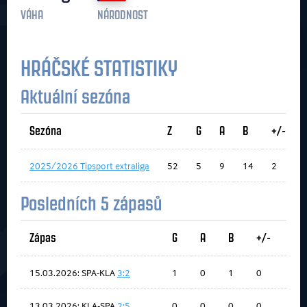
VÁHA
NÁRODNOST
HRÁČSKÉ STATISTIKY
Aktuální sezóna
Sezóna
Z
G
A
B
+/-
2025/2026 Tipsport extraliga
52
5
9
14
2
Posledních 5 zápasů
Zápas
G
A
B
+/-
15.03.2026: SPA-KLA
3:2
1
0
1
0
13.03.2026: KLA-SPA
2:5
0
0
0
0