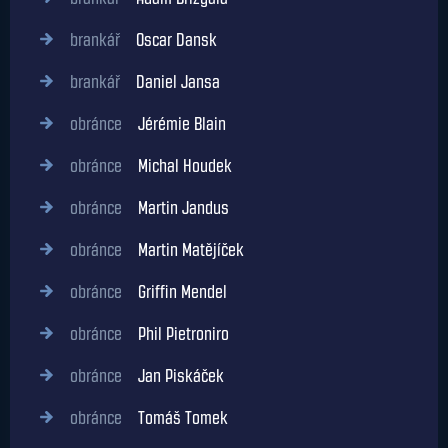
brankář
Adam Brízgala
brankář
Oscar Dansk
brankář
Daniel Jansa
obránce
Jérémie Blain
obránce
Michal Houdek
obránce
Martin Jandus
obránce
Martin Matějíček
obránce
Griffin Mendel
obránce
Phil Pietroniro
obránce
Jan Piskáček
obránce
Tomáš Tomek