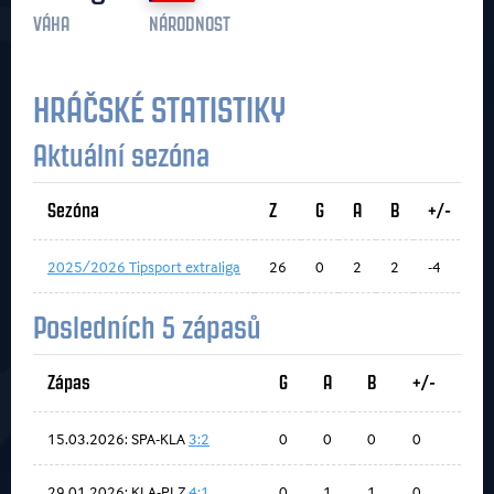
VÁHA
NÁRODNOST
HRÁČSKÉ STATISTIKY
Aktuální sezóna
Sezóna
Z
G
A
B
+/-
2025/2026 Tipsport extraliga
26
0
2
2
-4
Posledních 5 zápasů
Zápas
G
A
B
+/-
15.03.2026: SPA-KLA
3:2
0
0
0
0
29.01.2026: KLA-PLZ
4:1
0
1
1
0