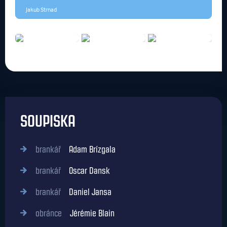
Jakub Strnad
J
SOUPISKA
brankář
Adam Brízgala
brankář
Oscar Dansk
brankář
Daniel Jansa
obránce
Jérémie Blain