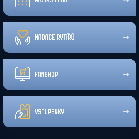
ROZPIS LEDU
NADACE RYTÍŘŮ
FANSHOP
VSTUPENKY