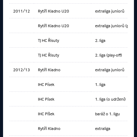
2011/12
Rytíři Kladno U20
extraliga juniorů
Rytíři Kladno U20
extraliga juniorů (play-o
TJ HC Řisuty
2. liga
TJ HC Řisuty
2. liga (play-off)
2012/13
Rytíři Kladno
extraliga juniorů
IHC Písek
1. liga
IHC Písek
1. liga (o udržení)
IHC Píšek
baráž o 1. ligu
Rytíři Kladno
extraliga