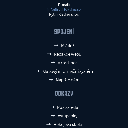
E-mail:
info@rytirikladno.cz
Rytíři Kladno s.r.o.
SPOJENÍ
Mládež
Redakce webu
Akreditace
Klubový informační systém
Napište nám
ODKAZY
Rozpis ledu
Vstupenky
Hokejová škola