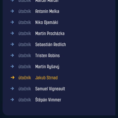
útočník
Marcel Marcel
útočník
Antonín Melka
útočník
Niko Ojamäki
útočník
Martin Procházka
útočník
Sebastián Redlich
útočník
Tristen Robins
útočník
Martin Ryšavý
útočník
Jakub Strnad
útočník
Samuel Vigneault
útočník
Štěpán Vimmer