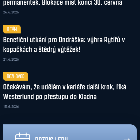
permanentek. Blokace míst končí 30. června
26. 6. 2026
A TÝM
Benefiční utkání pro Ondráška: výhra Rytířů v
kopačkách a štědrý výtěžek!
21. 6. 2026
ROZHOVOR
Očekávám, že udělám v kariéře další krok, říká
Westerlund po přestupu do Kladna
15. 6. 2026