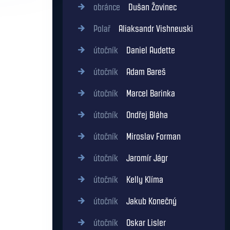
obránce
Dušan Žovinec
Polař
Aliaksandr Vishneuski
útočník
Daniel Audette
útočník
Adam Bareš
útočník
Marcel Barinka
útočník
Ondřej Bláha
útočník
Miroslav Forman
útočník
Jaromír Jágr
útočník
Kelly Klíma
útočník
Jakub Konečný
útočník
Oskar Lisler