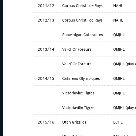
2011/12
Corpus Christi Ice Rays
NAHL
2012/13
Corpus Christi Ice Rays
NAHL
Shawinigan Cataractes
QMJHL
2013/14
Val-d´Or Foreurs
QMJHL
Val-d´Or Foreurs
QMJHL (play-o
2014/15
Gatineau Olympiques
QMJHL
Victoriaville Tigres
QMJHL
Victoriaville Tigres
QMJHL (play-o
2015/16
Utah Grizzlies
ECHL