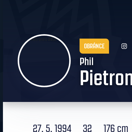
OBRÁNCE
Phil
Pietron
27. 5. 1994
32
176 cm