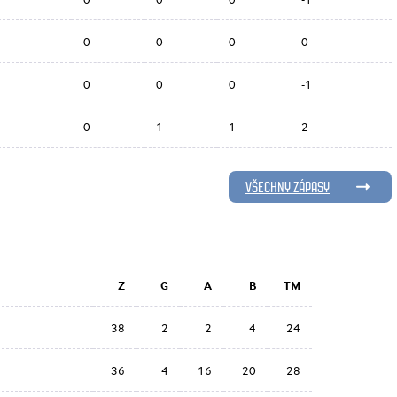
0
0
0
0
0
0
0
-1
0
1
1
2
VŠECHNY ZÁPASY
Z
G
A
B
TM
38
2
2
4
24
36
4
16
20
28