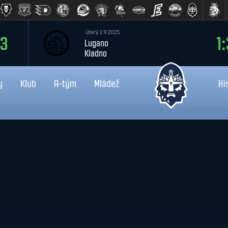
úterý 2.9.2025
:3
1:
Lugano
Kladno
y
Klub
A-tým
Mládež
Hi