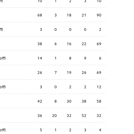
f)
10
1
2
3
10
68
3
18
21
90
f)
3
0
0
0
2
38
6
16
22
69
off)
14
1
8
9
6
26
7
19
26
69
off)
3
0
2
2
12
42
8
30
38
58
36
20
32
52
32
off)
5
1
2
3
4