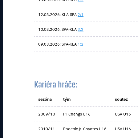
12.03.2026: KLA-SPA
2:1
10.03.2026: SPA-KLA
3:2
09.03.2026: SPA-KLA
1:2
Kariéra hráče:
sezóna
tým
soutěž
2009/10
PF Changs U16
USA U16
2010/11
Phoenix Jr. Coyotes U16
USA U16