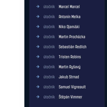
útočník
Marcel Marcel
útočník
Antonín Melka
útočník
Niko Ojamäki
útočník
Martin Procházka
útočník
Sebastián Redlich
útočník
Tristen Robins
útočník
Martin Ryšavý
útočník
Jakub Strnad
útočník
Samuel Vigneault
útočník
Štěpán Vimmer