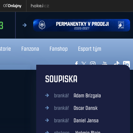
čtvrtek 13.8.2026
3
18:0
Liberec
Kladno
storie
Fanzona
Fanshop
Esport tým
SOUPISKA
brankář
Adam Brízgala
brankář
Oscar Dansk
brankář
Daniel Jansa