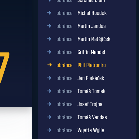
obránce
Jérémie Blain
obránce
Michal Houdek
obránce
Martin Jandus
obránce
Martin Matějíček
7
obránce
Griffin Mendel
obránce
Phil Pietroniro
obránce
Jan Piskáček
obránce
Tomáš Tomek
obránce
Josef Trojna
obránce
Tomáš Vandas
obránce
Wyatte Wylie