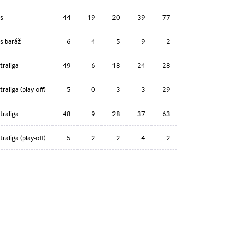
s
44
19
20
39
77
s baráž
6
4
5
9
2
traliga
49
6
18
24
28
raliga (play-off)
5
0
3
3
29
traliga
48
9
28
37
63
raliga (play-off)
5
2
2
4
2