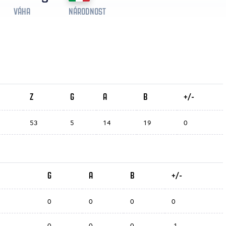
VÁHA
NÁRODNOST
Z
G
A
B
+/-
53
5
14
19
0
G
A
B
+/-
0
0
0
0
0
0
0
-1