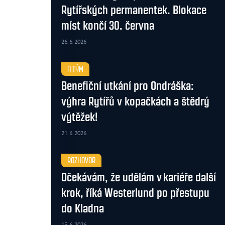
Rytířských permanentek. Blokace
míst končí 30. června
26. 6. 2026
A TÝM
Benefiční utkání pro Ondráška:
výhra Rytířů v kopačkách a štědrý
výtěžek!
21. 6. 2026
ROZHOVOR
Očekávám, že udělám v kariéře další
krok, říká Westerlund po přestupu
do Kladna
15. 6. 2026