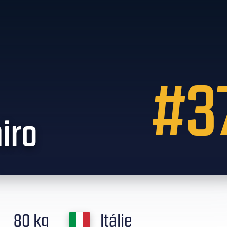
#3
iro
80 kg
Itálie