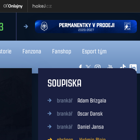
čtvrtek 13.8.2026
3
18:0
Liberec
Kladno
storie
Fanzona
Fanshop
Esport tým
SOUPISKA
brankář
Adam Brízgala
brankář
Oscar Dansk
brankář
Daniel Jansa