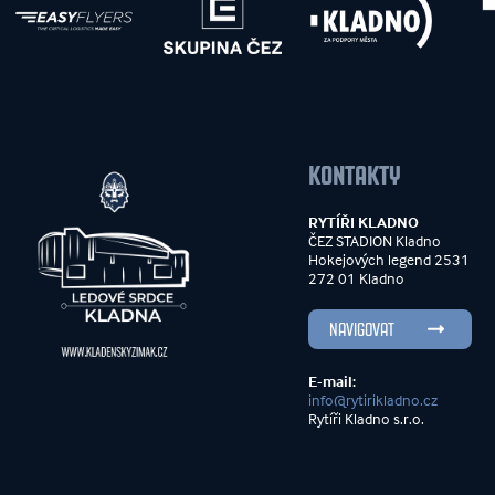
KONTAKTY
RYTÍŘI KLADNO
ČEZ STADION Kladno
Hokejových legend 2531
272 01 Kladno
NAVIGOVAT
E-mail:
info@rytirikladno.cz
Rytíři Kladno s.r.o.