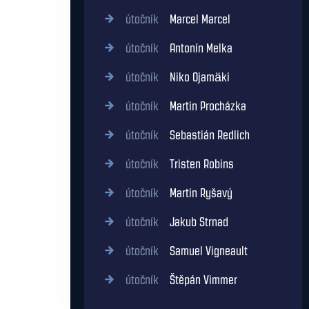
útočník
Marcel Marcel
útočník
Antonín Melka
útočník
Niko Ojamäki
útočník
Martin Procházka
útočník
Sebastián Redlich
útočník
Tristen Robins
útočník
Martin Ryšavý
útočník
Jakub Strnad
útočník
Samuel Vigneault
útočník
Štěpán Vimmer