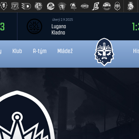
úterý 2.9.2025
:3
1:
Lugano
Kladno
y
Klub
A-tým
Mládež
Hi