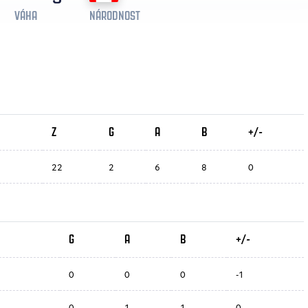
VÁHA
NÁRODNOST
Z
G
A
B
+/-
22
2
6
8
0
G
A
B
+/-
0
0
0
-1
0
1
1
0