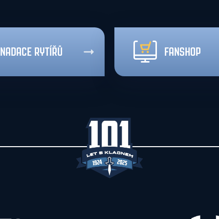
NADACE RYTÍŘŮ
FANSHOP