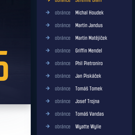
obránce
Jérémie Blain
obránce
Michal Houdek
obránce
Martin Jandus
obránce
Martin Matějíček
5
obránce
Griffin Mendel
obránce
Phil Pietroniro
obránce
Jan Piskáček
obránce
Tomáš Tomek
obránce
Josef Trojna
obránce
Tomáš Vandas
obránce
Wyatte Wylie