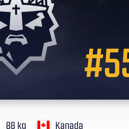
#5
88 kg
Kanada