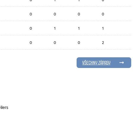
0
0
0
0
0
1
1
1
0
0
0
2
VŠECHNY ZÁPASY
ilers