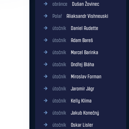
obránce
Dušan Žovinec
Polař
Aliaksandr Vishneuski
útočník
Daniel Audette
útočník
Adam Bareš
útočník
Marcel Barinka
útočník
Ondřej Bláha
útočník
Miroslav Forman
útočník
Jaromír Jágr
útočník
Kelly Klíma
útočník
Jakub Konečný
útočník
Oskar Lisler