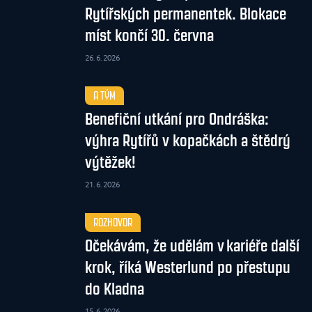
Rytířských permanentek. Blokace
míst končí 30. června
26. 6. 2026
A TÝM
Benefiční utkání pro Ondráška:
výhra Rytířů v kopačkách a štědrý
výtěžek!
21. 6. 2026
ROZHOVOR
Očekávám, že udělám v kariéře další
krok, říká Westerlund po přestupu
do Kladna
15. 6. 2026