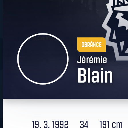
OBRÁNCE
Jérémie
Blain
19. 3. 1992
34
191 cm