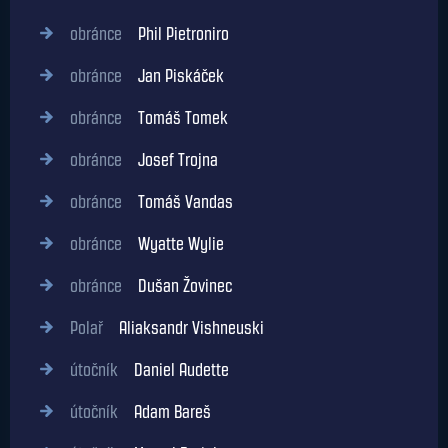
obránce
Phil Pietroniro
obránce
Jan Piskáček
obránce
Tomáš Tomek
obránce
Josef Trojna
obránce
Tomáš Vandas
obránce
Wyatte Wylie
obránce
Dušan Žovinec
Polař
Aliaksandr Vishneuski
útočník
Daniel Audette
útočník
Adam Bareš