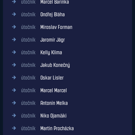
útočník
Marcel Barinka
útočník
Ondřej Bláha
útočník
Miroslav Forman
útočník
Jaromír Jágr
útočník
Kelly Klíma
útočník
Jakub Konečný
útočník
Oskar Lisler
útočník
Marcel Marcel
útočník
Antonín Melka
útočník
Niko Ojamäki
útočník
Martin Procházka