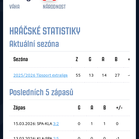
VÁHA
NÁRODNOST
HRÁČSKÉ STATISTIKY
Aktuální sezóna
Sezóna
Z
G
A
B
+/-
2025/2026 Tipsport extraliga
55
13
14
27
-4
Posledních 5 zápasů
Zápas
G
A
B
+/-
15.03.2026: SPA-KLA
3:2
0
1
1
0
13.03.2026: KLA-SPA
2:5
0
0
0
-1