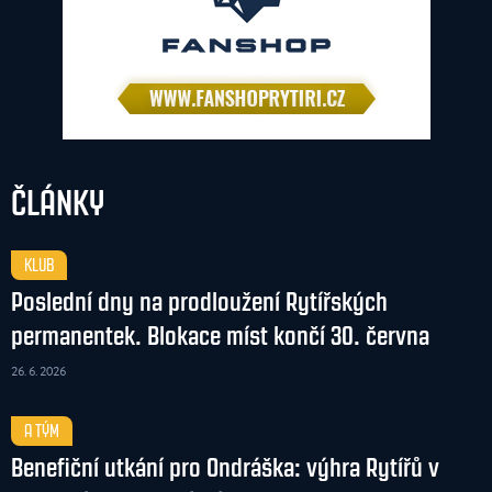
ČLÁNKY
KLUB
Poslední dny na prodloužení Rytířských
permanentek. Blokace míst končí 30. června
26. 6. 2026
A TÝM
Benefiční utkání pro Ondráška: výhra Rytířů v