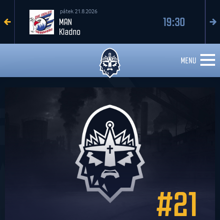
pátek 21.8.2026
19:30
MAN
Kladno
MENU
#21