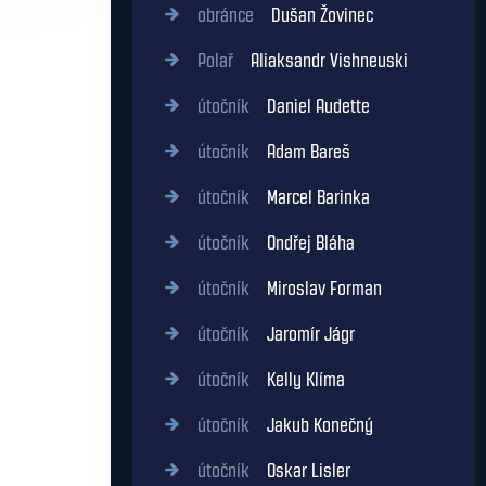
obránce
Dušan Žovinec
Polař
Aliaksandr Vishneuski
útočník
Daniel Audette
útočník
Adam Bareš
útočník
Marcel Barinka
útočník
Ondřej Bláha
útočník
Miroslav Forman
útočník
Jaromír Jágr
útočník
Kelly Klíma
útočník
Jakub Konečný
útočník
Oskar Lisler