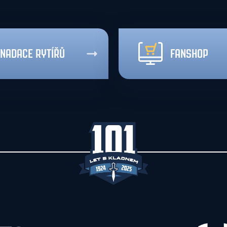
NADACE RYTÍŘŮ
FANSHOP