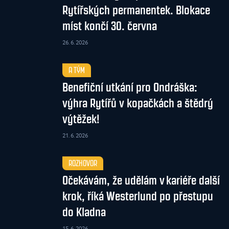
Rytířských permanentek. Blokace
míst končí 30. června
26. 6. 2026
A TÝM
Benefiční utkání pro Ondráška:
výhra Rytířů v kopačkách a štědrý
výtěžek!
21. 6. 2026
ROZHOVOR
Očekávám, že udělám v kariéře další
krok, říká Westerlund po přestupu
do Kladna
15. 6. 2026