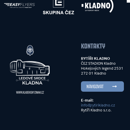
KONTAKTY
RYTÍŘI KLADNO
ČEZ STADION Kladno
Hokejových legend 2531
272 01 Kladno
NAVIGOVAT
E-mail:
info@rytirikladno.cz
Rytíři Kladno s.r.o.