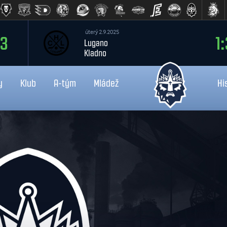
úterý 2.9.2025
:3
1:
Lugano
Kladno
y
Klub
A-tým
Mládež
Hi