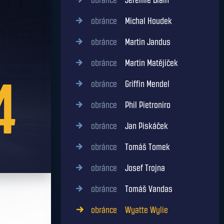
obránce
Jérémie Blain
obránce
Michal Houdek
obránce
Martin Jandus
obránce
Martin Matějíček
4
obránce
Griffin Mendel
obránce
Phil Pietroniro
obránce
Jan Piskáček
obránce
Tomáš Tomek
obránce
Josef Trojna
obránce
Tomáš Vandas
obránce
Wyatte Wylie