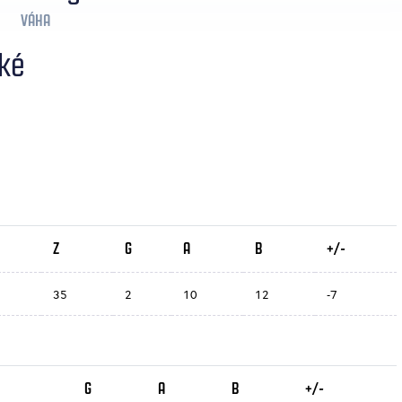
VÁHA
cké
Z
G
A
B
+/-
35
2
10
12
-7
G
A
B
+/-