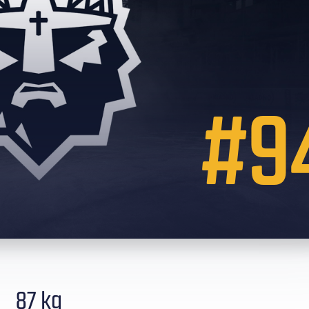
#9
87 kg