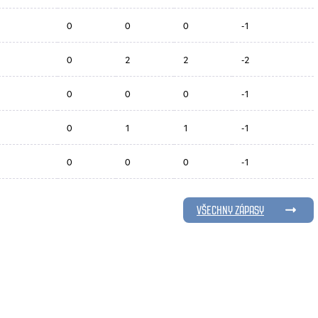
0
0
0
-1
0
2
2
-2
0
0
0
-1
0
1
1
-1
0
0
0
-1
VŠECHNY ZÁPASY