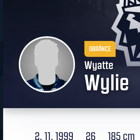
OBRÁNCE
Wyatte
Wylie
2. 11. 1999
26
185 cm