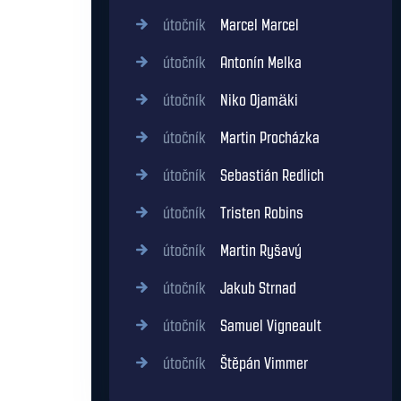
útočník
Marcel Marcel
útočník
Antonín Melka
útočník
Niko Ojamäki
útočník
Martin Procházka
útočník
Sebastián Redlich
útočník
Tristen Robins
útočník
Martin Ryšavý
útočník
Jakub Strnad
útočník
Samuel Vigneault
útočník
Štěpán Vimmer