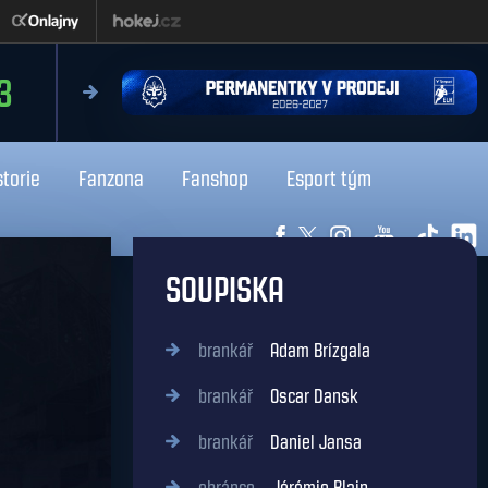
čtvrtek 13.8.2026
3
18:0
Liberec
Kladno
storie
Fanzona
Fanshop
Esport tým
SOUPISKA
brankář
Adam Brízgala
brankář
Oscar Dansk
brankář
Daniel Jansa