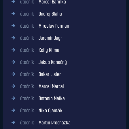
útočník
Marcel Barinka
útočník
Ondřej Bláha
útočník
Miroslav Forman
útočník
Jaromír Jágr
útočník
Kelly Klíma
útočník
Jakub Konečný
útočník
Oskar Lisler
útočník
Marcel Marcel
útočník
Antonín Melka
útočník
Niko Ojamäki
útočník
Martin Procházka