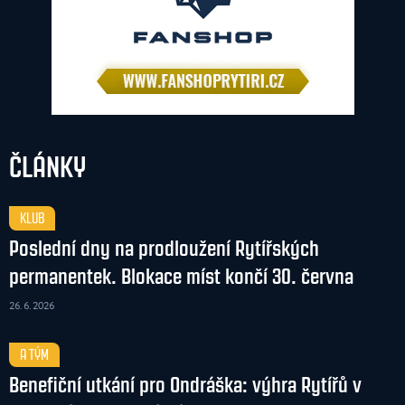
ČLÁNKY
KLUB
Poslední dny na prodloužení Rytířských
permanentek. Blokace míst končí 30. června
26. 6. 2026
A TÝM
Benefiční utkání pro Ondráška: výhra Rytířů v