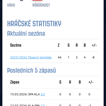
VÁHA
NÁRODNOST
HRÁČSKÉ STATISTIKY
Aktuální sezóna
Sezóna
Z
G
A
B
+/-
2025/2026 Tipsport extraliga
46
1
3
4
-8
Posledních 5 zápasů
Zápas
G
A
B
+/-
15.03.2026: SPA-KLA
3:2
0
0
0
0
13.03.2026: KLA-SPA
2:5
0
0
0
-1