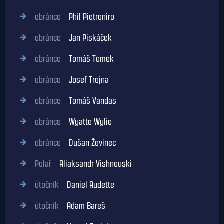
obránce
Phil Pietroniro
obránce
Jan Piskáček
obránce
Tomáš Tomek
obránce
Josef Trojna
obránce
Tomáš Vandas
obránce
Wyatte Wylie
obránce
Dušan Žovinec
Polař
Aliaksandr Vishneuski
útočník
Daniel Audette
útočník
Adam Bareš