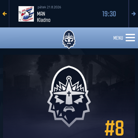
pátek 21.8.2026
19:30
MAN
Kladno
MENU
#8