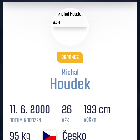
OBRÁNCE
Michal
Houdek
11. 6. 2000
26
193 cm
DATUM NAROZENÍ
VĚK
VÝŠKA
95 kg
Česko