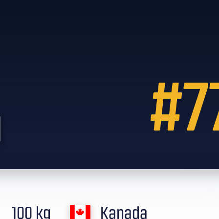
#7
l
100 kg
Kanada