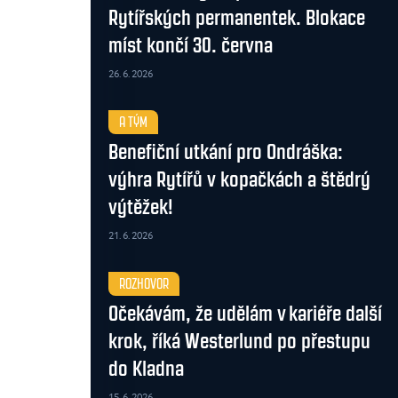
Rytířských permanentek. Blokace
míst končí 30. června
26. 6. 2026
A TÝM
Benefiční utkání pro Ondráška:
výhra Rytířů v kopačkách a štědrý
výtěžek!
21. 6. 2026
ROZHOVOR
Očekávám, že udělám v kariéře další
krok, říká Westerlund po přestupu
do Kladna
15. 6. 2026