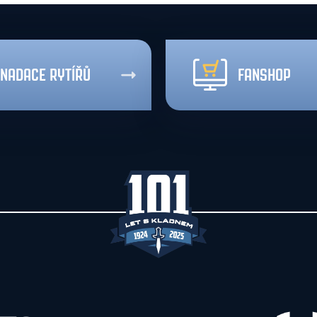
NADACE RYTÍŘŮ
FANSHOP