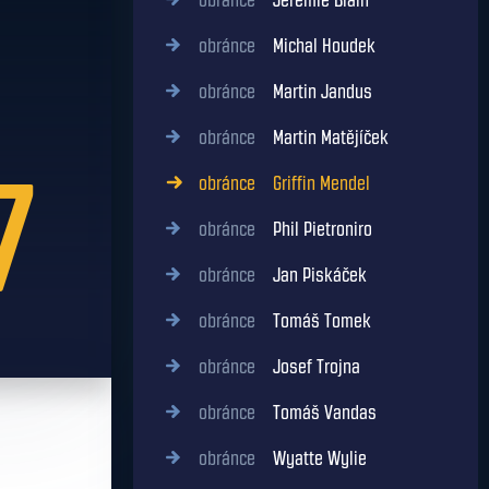
obránce
Jérémie Blain
obránce
Michal Houdek
obránce
Martin Jandus
obránce
Martin Matějíček
7
obránce
Griffin Mendel
obránce
Phil Pietroniro
obránce
Jan Piskáček
obránce
Tomáš Tomek
obránce
Josef Trojna
obránce
Tomáš Vandas
obránce
Wyatte Wylie