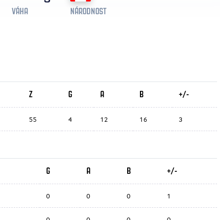
VÁHA
NÁRODNOST
Z
G
A
B
+/-
55
4
12
16
3
G
A
B
+/-
0
0
0
1
0
0
0
0