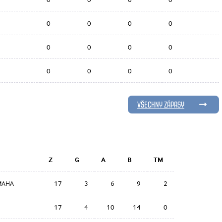
0
0
0
0
0
0
0
0
0
0
0
0
VŠECHNY ZÁPASY
Z
G
A
B
TM
OMAHA
17
3
6
9
2
17
4
10
14
0