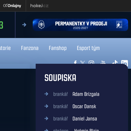
čtvrtek 13.8.2026
18:00
Liberec
Kladno
storie
Fanzona
Fanshop
Esport tým
SOUPISKA
brankář
Adam Brízgala
brankář
Oscar Dansk
brankář
Daniel Jansa