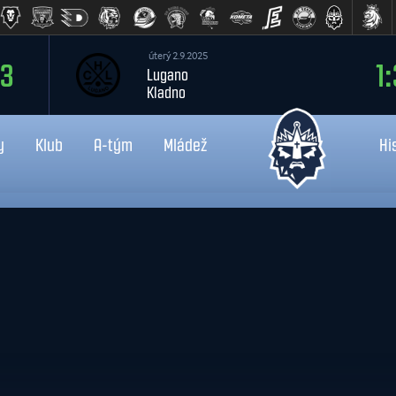
úterý 2.9.2025
1:3
Lugano
Kladno
y
Klub
A-tým
Mládež
Hi