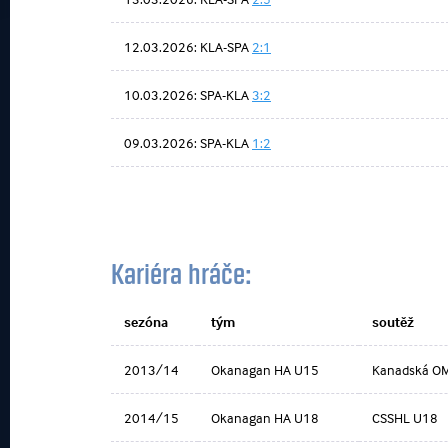
12.03.2026: KLA-SPA
2:1
10.03.2026: SPA-KLA
3:2
09.03.2026: SPA-KLA
1:2
Kariéra hráče:
sezóna
tým
soutěž
2013/14
Okanagan HA U15
Kanadská 
2014/15
Okanagan HA U18
CSSHL U18