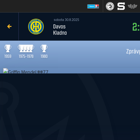
sobota 30.8.2025
2:3
Davos
Kladno
Zpráv
1959
1975-1978
1980