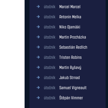
útočník
Marcel Marcel
útočník
Antonín Melka
útočník
Niko Ojamäki
útočník
Martin Procházka
útočník
Sebastián Redlich
útočník
Tristen Robins
útočník
Martin Ryšavý
útočník
Jakub Strnad
útočník
Samuel Vigneault
útočník
Štěpán Vimmer