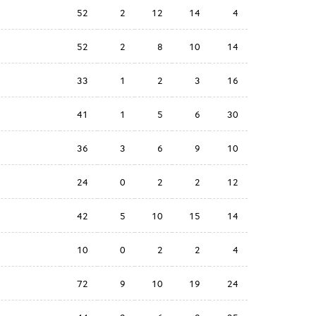
52
2
12
14
4
52
2
8
10
14
33
1
2
3
16
41
1
5
6
30
36
3
6
9
10
24
0
2
2
12
42
5
10
15
14
10
0
2
2
4
72
9
10
19
24