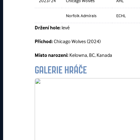
2023/24
Chicago Wolves
AHL
Norfolk Admirals
ECHL
Držení hole:
levé
Příchod:
Chicago Wolves (2024)
Místo narození:
Kelowna, BC, Kanada
GALERIE HRÁČE