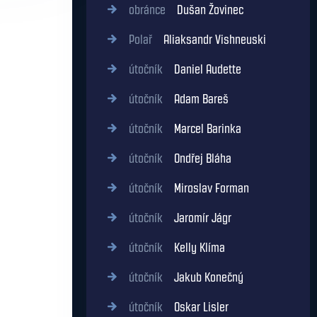
obránce
Dušan Žovinec
Polař
Aliaksandr Vishneuski
útočník
Daniel Audette
útočník
Adam Bareš
útočník
Marcel Barinka
útočník
Ondřej Bláha
útočník
Miroslav Forman
útočník
Jaromír Jágr
útočník
Kelly Klíma
útočník
Jakub Konečný
útočník
Oskar Lisler