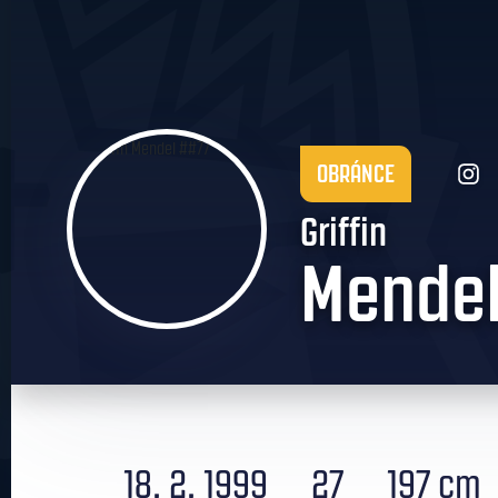
OBRÁNCE
Griffin
Mende
18. 2. 1999
27
197 cm