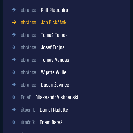
obránce
Phil Pietroniro
obránce
Jan Piskáček
obránce
Tomáš Tomek
obránce
Josef Trojna
obránce
Tomáš Vandas
obránce
Wyatte Wylie
obránce
Dušan Žovinec
Polař
Aliaksandr Vishneuski
útočník
Daniel Audette
útočník
Adam Bareš