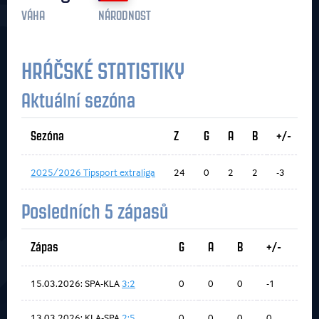
VÁHA
NÁRODNOST
HRÁČSKÉ STATISTIKY
Aktuální sezóna
Sezóna
Z
G
A
B
+/-
2025/2026 Tipsport extraliga
24
0
2
2
-3
Posledních 5 zápasů
Zápas
G
A
B
+/-
15.03.2026: SPA-KLA
3:2
0
0
0
-1
13.03.2026: KLA-SPA
2:5
0
0
0
0