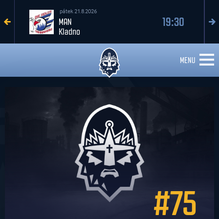
pátek 21.8.2026
19:30
MAN
Kladno
MENU
#75