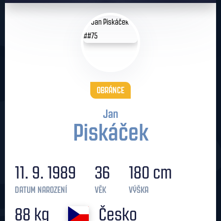
OBRÁNCE
Jan
Piskáček
11. 9. 1989
36
180 cm
DATUM NAROZENÍ
VĚK
VÝŠKA
88 kg
Česko