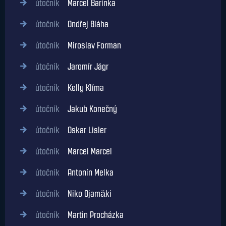
útočník
Marcel Barinka
útočník
Ondřej Bláha
útočník
Miroslav Forman
útočník
Jaromír Jágr
útočník
Kelly Klíma
útočník
Jakub Konečný
útočník
Oskar Lisler
útočník
Marcel Marcel
útočník
Antonín Melka
útočník
Niko Ojamäki
útočník
Martin Procházka