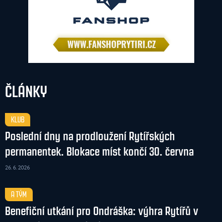
ČLÁNKY
KLUB
Poslední dny na prodloužení Rytířských
permanentek. Blokace míst končí 30. června
26. 6. 2026
A TÝM
Benefiční utkání pro Ondráška: výhra Rytířů v