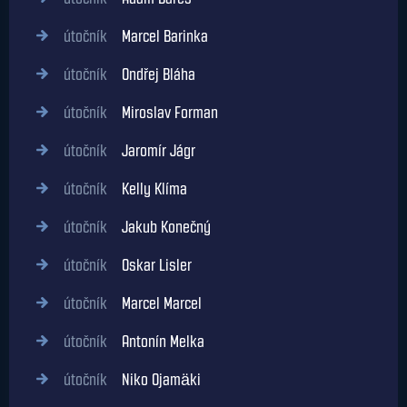
útočník
Marcel Barinka
útočník
Ondřej Bláha
útočník
Miroslav Forman
útočník
Jaromír Jágr
útočník
Kelly Klíma
útočník
Jakub Konečný
útočník
Oskar Lisler
útočník
Marcel Marcel
útočník
Antonín Melka
útočník
Niko Ojamäki