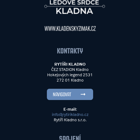
KONTAKTY
RYTÍŘI KLADNO
ČEZ STADION Kladno
Hokejových legend 2531
272 01 Kladno
NAVIGOVAT
E-mail:
info@rytirikladno.cz
Rytíři Kladno s.r.o.
SPOJENÍ