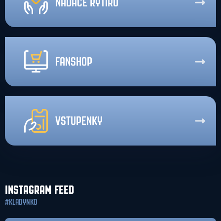
NADACE RYTÍŘŮ
FANSHOP
VSTUPENKY
INSTAGRAM FEED
#KLADYNKO