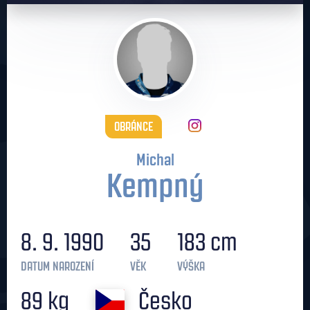
OBRÁNCE
Michal
Kempný
8. 9. 1990
35
183 cm
DATUM NAROZENÍ
VĚK
VÝŠKA
89 kg
Česko