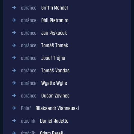
obránce
Griffin Mendel
obránce
Phil Pietroniro
obránce
Jan Piskáček
obránce
Tomáš Tomek
obránce
Josef Trojna
obránce
Tomáš Vandas
obránce
Wyatte Wylie
obránce
Dušan Žovinec
Polař
Aliaksandr Vishneuski
útočník
Daniel Audette
útočník
Adam Bareš