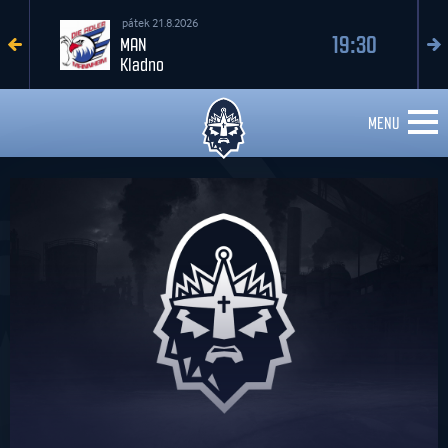
pátek 21.8.2026
19:30
MAN
Kladno
MENU