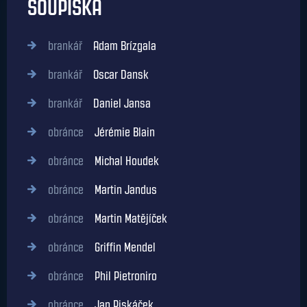
SOUPISKA
brankář
Adam Brízgala
brankář
Oscar Dansk
brankář
Daniel Jansa
obránce
Jérémie Blain
obránce
Michal Houdek
obránce
Martin Jandus
obránce
Martin Matějíček
obránce
Griffin Mendel
obránce
Phil Pietroniro
obránce
Jan Piskáček