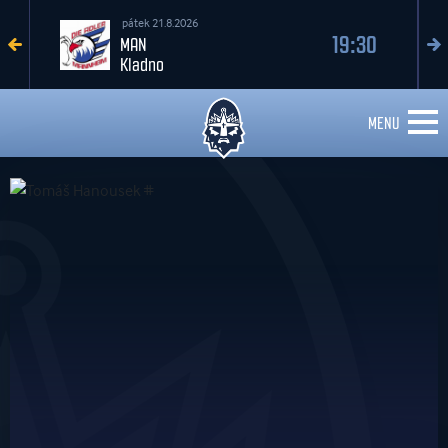
sobota 22.8.2026
19:30
Kladno
Davos
MENU