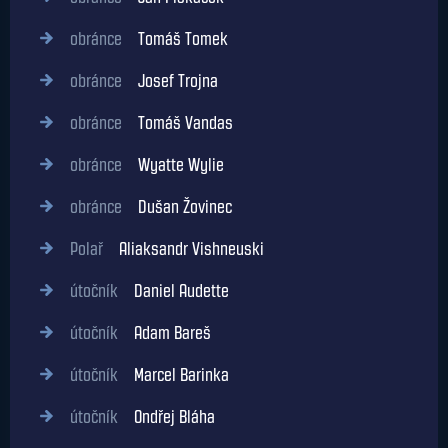
obránce
Tomáš Tomek
obránce
Josef Trojna
obránce
Tomáš Vandas
obránce
Wyatte Wylie
obránce
Dušan Žovinec
Polař
Aliaksandr Vishneuski
útočník
Daniel Audette
útočník
Adam Bareš
útočník
Marcel Barinka
útočník
Ondřej Bláha