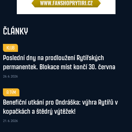
ČLÁNKY
KLUB
Poslední dny na prodloužení Rytířských
permanentek. Blokace míst končí 30. června
26. 6. 2026
A TÝM
Benefiční utkání pro Ondráška: výhra Rytířů v
kopačkách a štědrý výtěžek!
21. 6. 2026