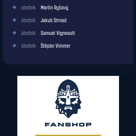
útočník
Martin Ryšavý
útočník
Jakub Strnad
útočník
Samuel Vigneault
útočník
Štěpán Vimmer