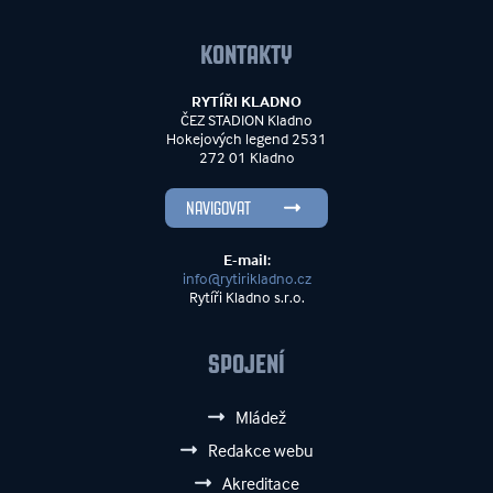
KONTAKTY
RYTÍŘI KLADNO
ČEZ STADION Kladno
Hokejových legend 2531
272 01 Kladno
NAVIGOVAT
E-mail:
info@rytirikladno.cz
Rytíři Kladno s.r.o.
SPOJENÍ
Mládež
Redakce webu
Akreditace