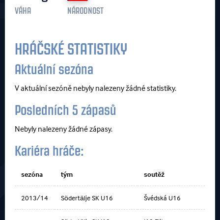
VÁHA
NÁRODNOST
HRÁČSKÉ STATISTIKY
Aktuální sezóna
V aktuální sezóně nebyly nalezeny žádné statistiky.
Posledních 5 zápasů
Nebyly nalezeny žádné zápasy.
Kariéra hráče:
sezóna
tým
soutěž
2013/14
Södertälje SK U16
Švédská U16