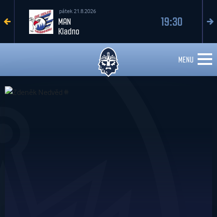
pátek 21.8.2026
19:30
MAN
Kladno
MENU