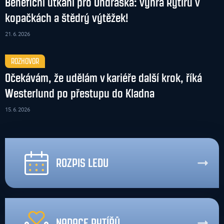
Benefiční utkání pro Ondráška: výhra Rytířů v
kopačkách a štědrý výtěžek!
21. 6. 2026
ROZHOVOR
Očekávám, že udělám v kariéře další krok, říká
Westerlund po přestupu do Kladna
15. 6. 2026
ROZPIS LEDU
NADACE RYTÍŘŮ