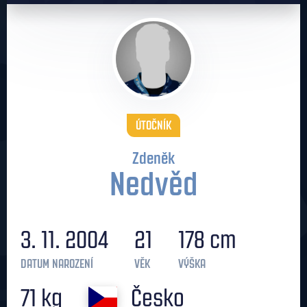
ÚTOČNÍK
Zdeněk
Nedvěd
3. 11. 2004
21
178 cm
DATUM NAROZENÍ
VĚK
VÝŠKA
71 kg
Česko