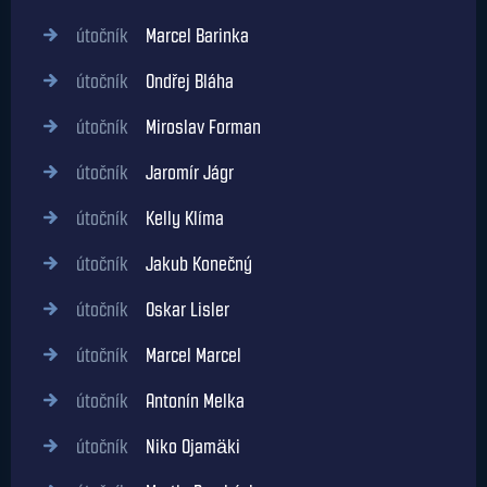
útočník
Marcel Barinka
útočník
Ondřej Bláha
útočník
Miroslav Forman
útočník
Jaromír Jágr
útočník
Kelly Klíma
útočník
Jakub Konečný
útočník
Oskar Lisler
útočník
Marcel Marcel
útočník
Antonín Melka
útočník
Niko Ojamäki