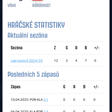
VÁHA
NÁRODNOST
HRÁČSKÉ STATISTIKY
Aktuální sezóna
Sezóna
Z
G
A
B
+/-
Liga Juniorů 2024/25
12
3
4
7
0
Posledních 5 zápasů
Zápas
G
A
B
+/-
10.04.2025: POR-KLA
2:1
0
0
0
0
06.04.2025: KLA-POR
1:3
0
0
0
0