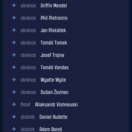
obránce
Griffin Mendel
obránce
Phil Pietroniro
obránce
Jan Piskáček
obránce
Tomáš Tomek
obránce
Josef Trojna
obránce
Tomáš Vandas
obránce
Wyatte Wylie
obránce
Dušan Žovinec
Polař
Aliaksandr Vishneuski
útočník
Daniel Audette
útočník
Adam Bareš