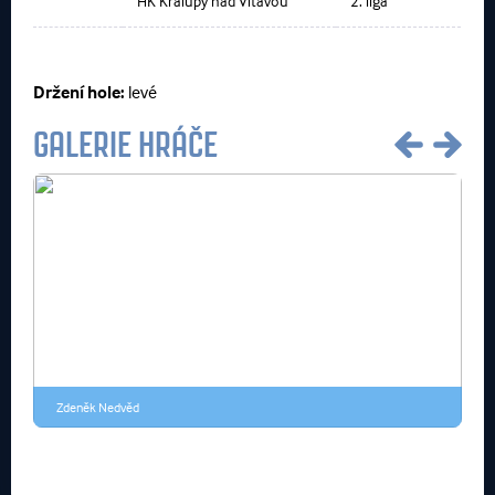
HK Kralupy nad Vltavou
2. liga
Držení hole:
levé
GALERIE HRÁČE
Zdeněk Nedvěd