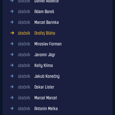
útočník
Daniel Audette
útočník
Adam Bareš
útočník
Marcel Barinka
útočník
Ondřej Bláha
útočník
Miroslav Forman
útočník
Jaromír Jágr
útočník
Kelly Klíma
útočník
Jakub Konečný
útočník
Oskar Lisler
útočník
Marcel Marcel
útočník
Antonín Melka