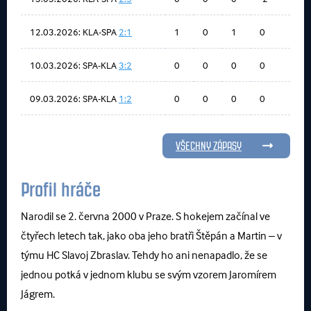
12.03.2026: KLA-SPA
2:1
1
0
1
0
10.03.2026: SPA-KLA
3:2
0
0
0
0
09.03.2026: SPA-KLA
1:2
0
0
0
0
VŠECHNY ZÁPASY
Profil hráče
Narodil se 2. června 2000 v Praze. S hokejem začínal ve
čtyřech letech tak, jako oba jeho bratři Štěpán a Martin – v
týmu HC Slavoj Zbraslav. Tehdy ho ani nenapadlo, že se
jednou potká v jednom klubu se svým vzorem Jaromírem
Jágrem.