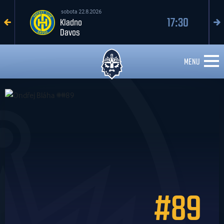
sobota 22.8.2026
17:30
Kladno
Davos
MENU
#89