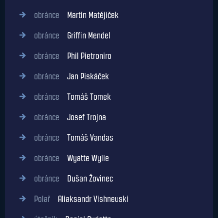
obránce
Martin Matějíček
obránce
Griffin Mendel
obránce
Phil Pietroniro
obránce
Jan Piskáček
obránce
Tomáš Tomek
obránce
Josef Trojna
obránce
Tomáš Vandas
obránce
Wyatte Wylie
obránce
Dušan Žovinec
Polař
Aliaksandr Vishneuski