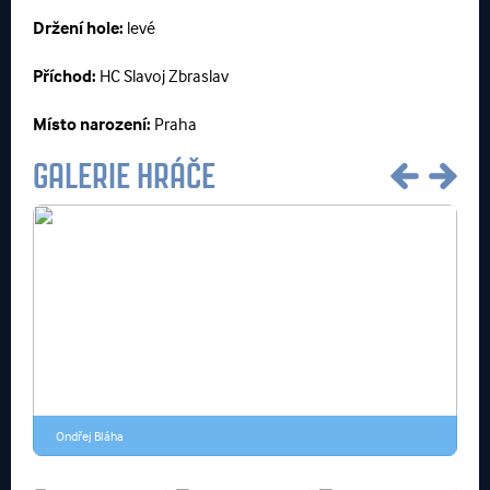
Držení hole:
levé
Příchod:
HC Slavoj Zbraslav
Místo narození:
Praha
GALERIE HRÁČE
Ondřej Bláha
O