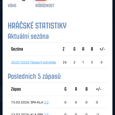
VÁHA
NÁRODNOST
HRÁČSKÉ STATISTIKY
Aktuální sezóna
Sezóna
Z
G
A
B
+/-
2025/2026 Tipsport extraliga
26
2
1
3
-3
Posledních 5 zápasů
Zápas
G
A
B
+/-
15.03.2026: SPA-KLA
3:2
0
0
0
0
13.03.2026: KLA-SPA
2:5
0
0
0
-2