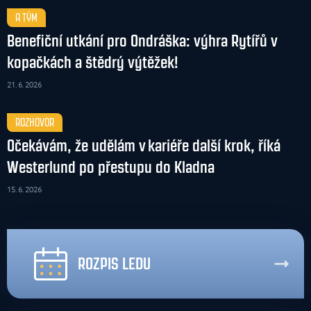
A TÝM
Benefiční utkání pro Ondráška: výhra Rytířů v
kopačkách a štědrý výtěžek!
21. 6. 2026
ROZHOVOR
Očekávám, že udělám v kariéře další krok, říká
Westerlund po přestupu do Kladna
15. 6. 2026
ROZPIS LEDU