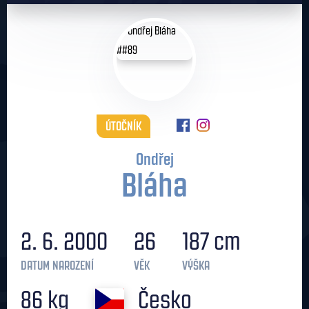
ÚTOČNÍK
Ondřej
Bláha
2. 6. 2000
26
187 cm
DATUM NAROZENÍ
VĚK
VÝŠKA
86 kg
Česko