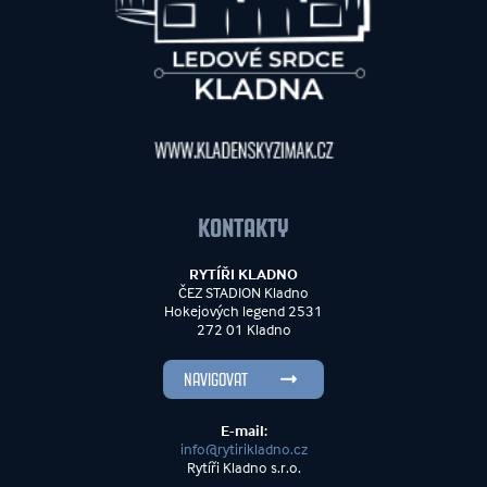
KONTAKTY
RYTÍŘI KLADNO
ČEZ STADION Kladno
Hokejových legend 2531
272 01 Kladno
NAVIGOVAT
E-mail:
info@rytirikladno.cz
Rytíři Kladno s.r.o.