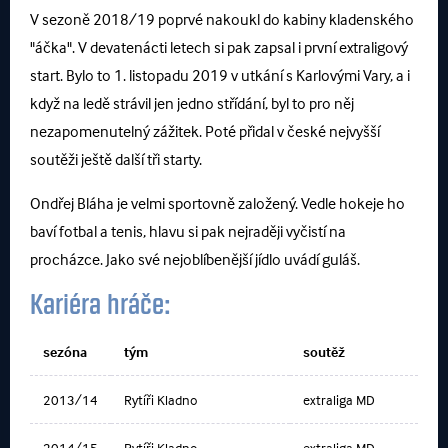
V sezoně 2018/19 poprvé nakoukl do kabiny kladenského
"áčka". V devatenácti letech si pak zapsal i první extraligový
start. Bylo to 1. listopadu 2019 v utkání s Karlovými Vary, a i
když na ledě strávil jen jedno střídání, byl to pro něj
nezapomenutelný zážitek. Poté přidal v české nejvyšší
soutěži ještě další tři starty.
Ondřej Bláha je velmi sportovně založený. Vedle hokeje ho
baví fotbal a tenis, hlavu si pak nejraději vyčistí na
procházce. Jako své nejoblíbenější jídlo uvádí guláš.
Kariéra hráče:
sezóna
tým
soutěž
2013/14
Rytíři Kladno
extraliga MD
2014/15
Rytíři Kladno
extraliga MD