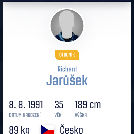
ÚTOČNÍK
Richard
Jarůšek
8. 8. 1991
35
189 cm
DATUM NAROZENÍ
VĚK
VÝŠKA
89 kg
Česko