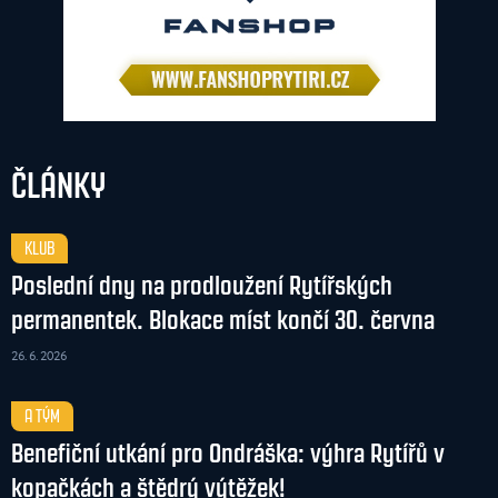
ČLÁNKY
KLUB
Poslední dny na prodloužení Rytířských
permanentek. Blokace míst končí 30. června
26. 6. 2026
A TÝM
Benefiční utkání pro Ondráška: výhra Rytířů v
kopačkách a štědrý výtěžek!