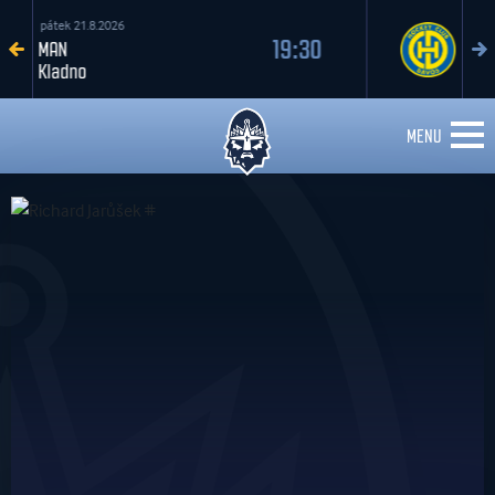
sobota 22.8.2026
17:30
Kladno
Davos
MENU