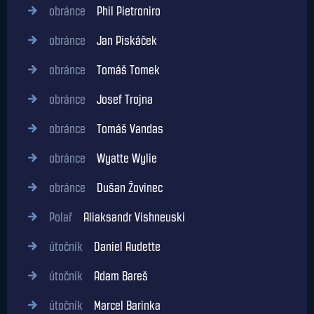
obránce
Phil Pietroniro
obránce
Jan Piskáček
obránce
Tomáš Tomek
obránce
Josef Trojna
obránce
Tomáš Vandas
obránce
Wyatte Wylie
obránce
Dušan Žovinec
Polař
Aliaksandr Vishneuski
útočník
Daniel Audette
útočník
Adam Bareš
útočník
Marcel Barinka