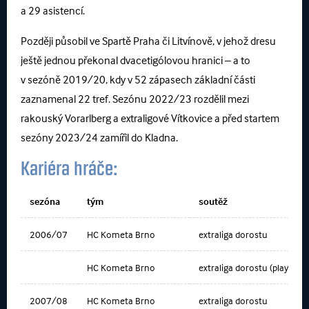
a 29 asistencí.
Později působil ve Spartě Praha či Litvínově, v jehož dresu
ještě jednou překonal dvacetigólovou hranici – a to
v sezóně 2019/20, kdy v 52 zápasech základní části
zaznamenal 22 tref. Sezónu 2022/23 rozdělil mezi
rakouský Vorarlberg a extraligové Vítkovice a před startem
sezóny 2023/24 zamířil do Kladna.
Kariéra hráče:
sezóna
tým
soutěž
2006/07
HC Kometa Brno
extraliga dorostu
HC Kometa Brno
extraliga dorostu (play off)
2007/08
HC Kometa Brno
extraliga dorostu