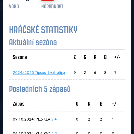
VÁHA
NÁRODNOST
HRÁČSKÉ STATISTIKY
Aktuální sezóna
Sezóna
Z
G
A
B
+/-
2024/2025 Tipsport extraliga
9
2
6
8
7
Posledních 5 zápasů
Zápas
G
A
B
+/-
09.10.2024: PLZ-KLA
3:4
0
2
2
1
06.10.2024: KLA-KVA
2:3
0
0
0
0