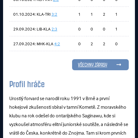
01.10.2024: KLA-TRI
3:2
1
1
2
1
29.09.2024: LIB-KLA
2:3
0
0
0
1
27.09.2024: MHK-KLA
4:2
0
2
2
0
VŠECHNY ZÁPASY
Profil hráče
Urostlý forvard se narodil roku 1991 v Brně a první
hokejové zkušenosti sbíral v tamní Kometě. Z moravského
klubu na rok odešel do ontarijského Saginawu, kde si
vyzkoušel atmosféru elitní juniorské soutěže, a následně se
vrátil do Česka, konkrétně do Znojma. Tam si krom prvních