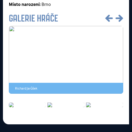
Místo narození:
Brno
GALERIE HRÁČE
Richard Jarůšek
R