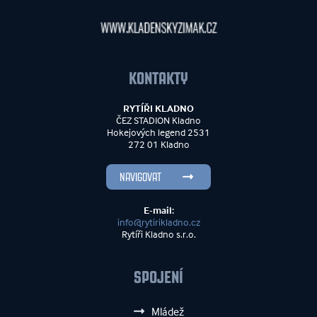
KONTAKTY
RYTÍŘI KLADNO
ČEZ STADION Kladno
Hokejových legend 2531
272 01 Kladno
NAVIGOVAT
E-mail:
info@rytirikladno.cz
Rytíři Kladno s.r.o.
SPOJENÍ
Mládež