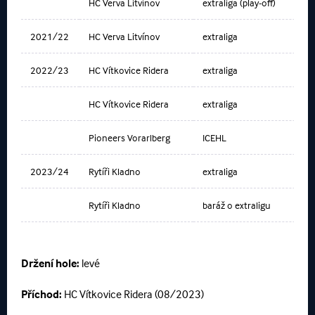
HC Verva Litvínov
extraliga (play-off)
2021/22
HC Verva Litvínov
extraliga
2022/23
HC Vítkovice Ridera
extraliga
HC Vítkovice Ridera
extraliga
Pioneers Vorarlberg
ICEHL
2023/24
Rytíři Kladno
extraliga
Rytíři Kladno
baráž o extraligu
Držení hole:
levé
Příchod:
HC Vítkovice Ridera (08/2023)