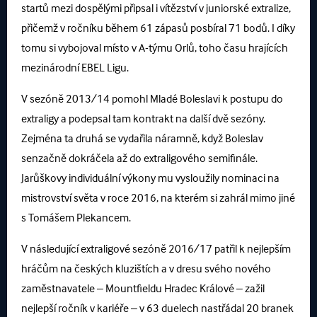
startů mezi dospělými připsal i vítězství v juniorské extralize,
přičemž v ročníku během 61 zápasů posbíral 71 bodů. I díky
tomu si vybojoval místo v A-týmu Orlů, toho času hrajících
mezinárodní EBEL Ligu.
V sezóně 2013/14 pomohl Mladé Boleslavi k postupu do
extraligy a podepsal tam kontrakt na další dvě sezóny.
Zejména ta druhá se vydařila náramně, když Boleslav
senzačně dokráčela až do extraligového semifinále.
Jarůškovy individuální výkony mu vysloužily nominaci na
mistrovství světa v roce 2016, na kterém si zahrál mimo jiné
s Tomášem Plekancem.
V následující extraligové sezóně 2016/17 patřil k nejlepším
hráčům na českých kluzištích a v dresu svého nového
zaměstnavatele – Mountfieldu Hradec Králové – zažil
nejlepší ročník v kariéře – v 63 duelech nastřádal 20 branek